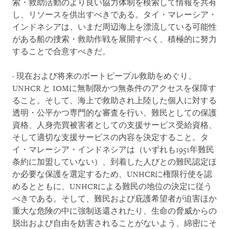
索・救助活動のより良い協力体制を模索して情報を共有
し、リソースを供出すべきである。タイ・マレーシア・
インドネシアは、いまだ周辺海上を漂流している可能性
がある船の捜索・救助作戦を展開すべく、積極的に努力
することで合意すべきだ。
· 現在および将来のボートピープル救助をめぐり、
UNHCR と IOMに無制限かつ無条件のアクセスを保障す
ること。そして、海上で救助され上陸した個人に対する
透明・公平かつ専門的な審査を行い、難民としての保護
資格、人身売買被害者としての支援サービス受給資格、
そして適切な支援サービスの内容を決定すること。タ
イ・マレーシア・インドネシアは（いずれも1951年難民
条約に加盟していない）、到着した人びとの難民認定ほ
か必要な保護を選定するため、UNHCRに権限行使を認
めるとともに、UNHCRによる難民の地位の決定に従う
べきである。そして、難民および庇護希望者が迫害ほか
重大な危険の中に強制送還されたり、生命の脅威からの
脱出および自由を妨害されることがないよう、綿密にそ