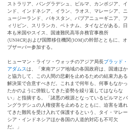
ストラリア、バングラデシュ、ビルマ、カンボジア、イ
ンド、インドネシア、イラン、ラオス、マレーシア、ニ
ュージーランド、パキスタン、パプアニューギニア、フ
ィリピン、スリランカ、ベトナム、タイなどがある。日
本も米国やスイス、国連難民高等弁務官事務所
(UNHCR)および国際移住機関(IOM)の幹部とともに、オ
ブザーバー参加する。
ヒューマン・ライツ・ウォッチのアジア局長
ブラッド・
アダムス
は、「東南アジア地域の各国政府は、国連ほか
と協力して、この人間の悲劇を止めるための結束力ある
解決策で合意すべきだ。これまで何年も、何事もなかっ
たかのように傍観してきた姿勢を繰り返してはならな
い」と指摘する。「諸悪の根源となっているビルマとバ
ングラデシュの人権侵害を止めるとともに、迫害を逃れ
てきた難民を受け入れて保護するという、タイ・マレー
シア・インドネシアほか各国の人道的対応も不可欠
だ。」