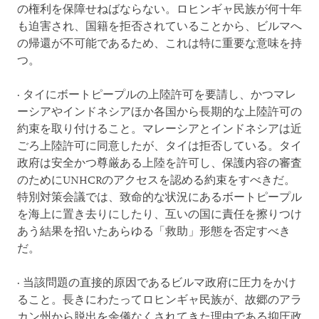
の権利を保障せねばならない。ロヒンギャ民族が何十年
も迫害され、国籍を拒否されていることから、ビルマへ
の帰還が不可能であるため、これは特に重要な意味を持
つ。
· タイにボートピープルの上陸許可を要請し、かつマレ
ーシアやインドネシアほか各国から長期的な上陸許可の
約束を取り付けること。マレーシアとインドネシアは近
ごろ上陸許可に同意したが、タイは拒否している。タイ
政府は安全かつ尊厳ある上陸を許可し、保護内容の審査
のためにUNHCRのアクセスを認める約束をすべきだ。
特別対策会議では、致命的な状況にあるボートピープル
を海上に置き去りにしたり、互いの国に責任を擦りつけ
あう結果を招いたあらゆる「救助」形態を否定すべき
だ。
· 当該問題の直接的原因であるビルマ政府に圧力をかけ
ること。長きにわたってロヒンギャ民族が、故郷のアラ
カン州から脱出を余儀なくされてきた理由である抑圧政