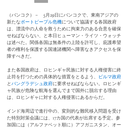
（バンコク）－ 5月29日にバンコクで、東南アジアの
新たな
ボートピープル危機
について協議する各国政府
は、漂流中の人命を救うために拘束力のある合意を確保
せねばならない、と本日ヒューマン・ライツ・ウォッチ
は述べた。関係各国は無条件の上陸を許可し、庇護希望
者の権利を保護する国連諸機関へ障害なきアクセスを保
障すべきだ。
また各国政府は、ロヒンギャ民族に対する人権侵害に終
止符を打つための具体的な措置をとるよう、
ビルマ政府
と
バングラデシュ政府
に要求せねばならない。ロヒンギ
ャ民族が危険な航海を選んでまで国外に脱出する理由
は、ロヒンギャに対する人権侵害にあるからだ。
インド海周辺で進行中の、変則的な難民移入問題を受け
た特別対策会議には、17カ国の代表が出席する予定。参
加国には（アルファベット順に）アフガニスタン、オー