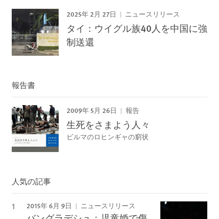
2025年 2月 27日
ニュースリリース
タイ：ウイグル族40人を中国に強
制送還
報告書
2009年 5月 26日
報告
生死をさまよう人々
ビルマのロヒンギャの窮状
人気の記事
2015年 6月 9日
ニュースリリース
バングラデシュ：児童婚で傷