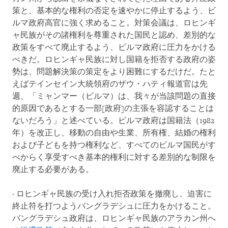
策と、基本的な権利の否定を速やかに停止するよう、ビ
ルマ政府高官に強く求めること。対策会議は、ロヒンギ
ャ民族がその諸権利を尊重された国民と認め、差別的な
政策をすべて廃止するよう、ビルマ政府に圧力をかける
べきだ。ロヒンギャ民族に対し国籍を拒否する政府の姿
勢は、問題解決策の策定をより困難にするだけだ。たと
えばテインセイン大統領府のザウ・ハティ報道官は先
週、「ミャンマー（ビルマ）は、我々が当該問題の直接
的原因であるとする一部[政府]の主張を容認することは
ないだろう」と述べている。ビルマ政府は国籍法（1982
年）を改正し、移動の自由や生業、所有権、結婚の権利
および子どもを持つ権利など、すべてのビルマ国民がす
べからく享受すべき基本的権利に対する差別的な制限を
廃止する必要がある。
· ロヒンギャ民族の受け入れ拒否政策を撤廃し、迫害に
終止符を打つようバングラデシュに圧力をかけること。
バングラデシュ政府は、ロヒンギャ民族のアラカン州へ