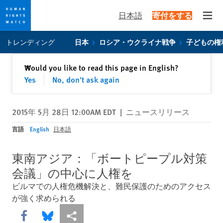
日本語
寄付をする
Open
Skip
Skip
トレンディング
日本
ロシア・ウクライナ戦争
子どもの権
to
to
cookie
main
閉じる
Would you like to read this page in English?
✕
privacy
content
Yes
No, don't ask again
notice
2015年 5月 28日 12:00AM EDT
|
ニュースリリース
言語
English
日本語
東南アジア：「ボートピープル対策
会議」の中心に人権を
ビルマでの人権危機解決と、難民保護のためのアクセス
が強く求められる
Share this via Facebook
Share this via Bluesky
More sharing options