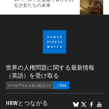
る少女たちの未来
世界の人権問題に関する最新情報
（英語）を受け取る
ご登録
BlueSky
X
Faceb
You
HRWとつながる