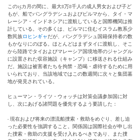
この15カ月の間に、最大8万8千人の成人男女および子ど
もが、船でバングラデシュおよびビルマから、タイ・マ
レーシア・インドネシアに渡航していると国際機関は推
計している。その多くは、ビルマに住むイスラム教系少
数民族
ロヒンギャ
だが、バングラデシュ国籍保持者の数
もかなりにのぼる。ほとんどはまずタイに渡航し、そこ
から陸路でタイおよびマレーシア国境地帯のジャングル
に設置された収容施設（キャンプ）に移送される仕組み
だ。施設は被害者たちを拘禁・恐喝・虐待するために用
いられており、当該地域ではこの数週間に次々と集団墓
地が発見されている。
ヒューマン・ライツ・ウォッチは対策会議参加国に対
し、次にあげる諸問題を優先するよう要請した：
· 現在および将来の漂流船捜索・救助をめぐり、差し迫
った必要性を強調すること。関係国は国際社会が申し出
た捜索・救助の支援を受け入れるべきであり、また捜