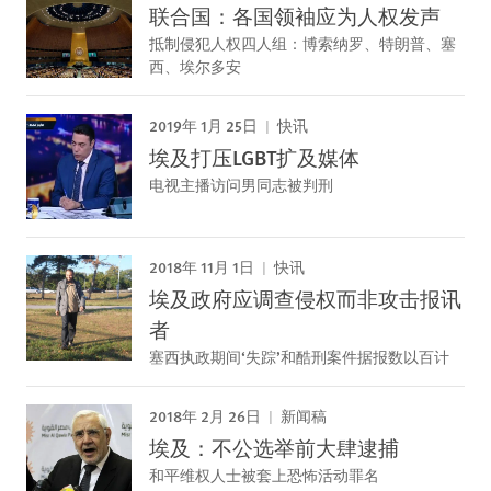
联合国：各国领袖应为人权发声
抵制侵犯人权四人组：博索纳罗、特朗普、塞
西、埃尔多安
2019年 1月 25日
快讯
埃及打压LGBT扩及媒体
电视主播访问男同志被判刑
2018年 11月 1日
快讯
埃及政府应调查侵权而非攻击报讯
者
塞西执政期间‘失踪’和酷刑案件据报数以百计
2018年 2月 26日
新闻稿
埃及：不公选举前大肆逮捕
和平维权人士被套上恐怖活动罪名