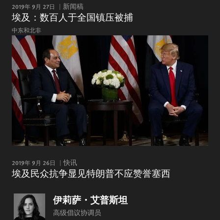
2019年 9月 27日
新闻稿
埃及：数百人于全国镇压被捕
中东和北非
2019年 9月 26日
快讯
埃及民众抗争显见特朗普不应赞誉塞西
伊莉萨・艾普斯坦
高级倡议协调员