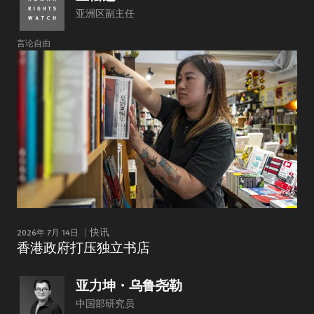
亚洲区副主任
言论自由
2026年 7月 14日
快讯
香港政府打压独立书店
亚力坤・乌鲁尧勒
中国部研究员