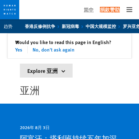
简中
捐款赞助
Open
Skip
Skip
趋势
香港反修例抗争
新冠病毒
中国大规模监控
罗兴亚
to
to
cookie
main
关闭
Would you like to read this page in English?
✕
privacy
content
Yes
No, don't ask again
notice
Explore 亚洲
亚洲
2026年 8月 3日
阿富汗：塔利班持续五年加深