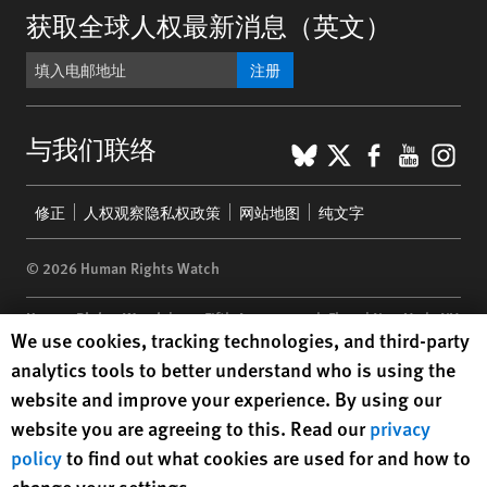
获取全球人权最新消息（英文）
注册
BlueSky
X
Faceboo
YouTu
Ins
与我们联络
Footer
修正
人权观察隐私权政策
网站地图
纯文字
menu
© 2026 Human Rights Watch
Human Rights Watch
| 350 Fifth Avenue, 34th Floor | New York,
NY
Human Rights Watch cookie preferences
We use cookies, tracking technologies, and third-party
10118-3299
USA
|
t
1.212.290.4700
analytics tools to better understand who is using the
Human Rights Watch
is a 501(C)(3) nonprofit registered in the US
website and improve your experience. By using our
under EIN: 13-2875808
website you are agreeing to this. Read our
privacy
policy
to find out what cookies are used for and how to
change your settings.