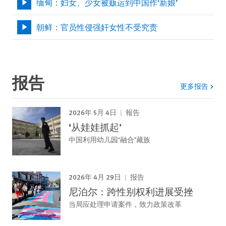
缅甸：妇女、少女被贩运到中国作‘新娘’
朝鲜：官员性侵强奸女性不受究责
报告
更多报告
2026年 5月 4日
報告
‘从娃娃抓起’
中国利用幼儿园‘融合’藏族
2026年 4月 29日
报告
尼泊尔：跨性别权利进展受挫
当局应处理申请案件，致力政策改革