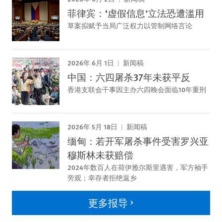
菲律宾：‘虚假信息’立法恐遭滥用
草案拟赋予当局广泛权力以管制网络言论
2026年 6月 1日
新闻稿
中国：六四屠杀37年未获平反
香港支联会干事因主办六四晚会面临10年重刑
2026年 5月 18日
新闻稿
缅甸：若开军屠杀事件受害罗兴亚
穆斯林未获赔偿
2024年数百人在荷伊雅尔斯里遇害，军方袖手
旁观；幸存者拒绝返乡
更多报导