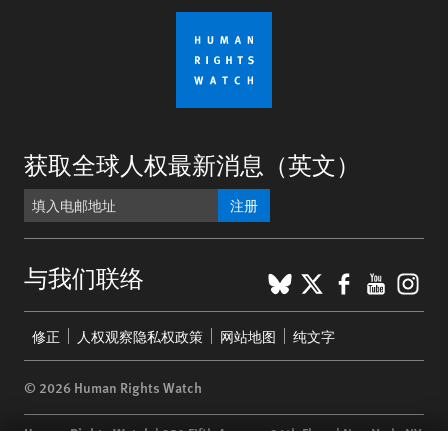
获取全球人权最新消息（英文）
注册
BlueSky
X
Faceboo
YouTu
Ins
与我们联络
Footer
修正
人权观察隐私权政策
网站地图
纯文字
menu
© 2026 Human Rights Watch
Human Rights Watch
| 350 Fifth Avenue, 34th Floor | New York,
NY