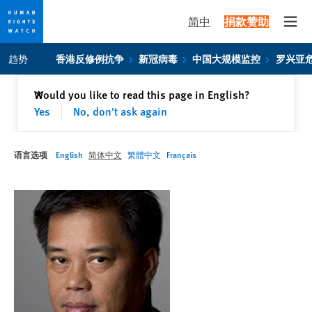
简中
捐款赞助
Open
Skip
Skip
趋势
香港反修例抗争
新冠病毒
中国大规模监控
罗兴亚
to
to
cookie
main
关闭
Would you like to read this page in English?
✕
privacy
content
Yes
No, don't ask again
notice
语言选项
English
简体中文
繁體中文
Français