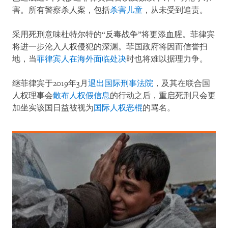
害。所有警察杀人案，包括
杀害儿童
，从未受到追责。
采用死刑意味杜特尔特的“反毒战争”将更添血腥。菲律宾
将进一步沦入人权侵犯的深渊。菲国政府将因而信誉扫
地，当
菲律宾人在海外面临处决
时也将难以据理力争。
继菲律宾于2019年3月
退出国际刑事法院
，及其在联合国
人权理事会
散布人权假信息
的行动之后，重启死刑只会更
加坐实该国日益被视为
国际人权恶棍
的骂名。