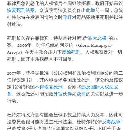
菲律宾急剧恶化的人权情势本周继续探底，政府开始审议
恢复死刑法案
。众议院司法委员会作出
此举
前一周，总统
杜特尔特在发表国情咨文时
呼吁
对毒品犯动用死刑并以注
射处决。
死刑长久存在菲律宾，特别是针对所谓“
罪大恶极
”的罪
案。 2006年，时任总统的阿罗约（Gloria Macapagal-
Arroyo）在天主教会压力下
废除死刑
。人权观察反对一切
死刑，因其本质残酷且不可回复。
2007年，菲律宾批准《公民权利和政治权利国际公约第二
任择议定书》，其内容要求各国废除死刑。该公约及该议
定书的缔约国
不得恢复死刑
，否则将
违反国际人权法义
务
。这么做还可能招致
外贸伙伴
如
欧盟
的关切以及进一步
行动。
杜特尔特政府拥有国会压倒多数且持续大力反毒，因此司
法委员会很可能将通过死刑法案。杜特尔特的“
反毒战争
”
已造成逾6千人惨遭菲律宾国警以及数以千计不明枪手杀