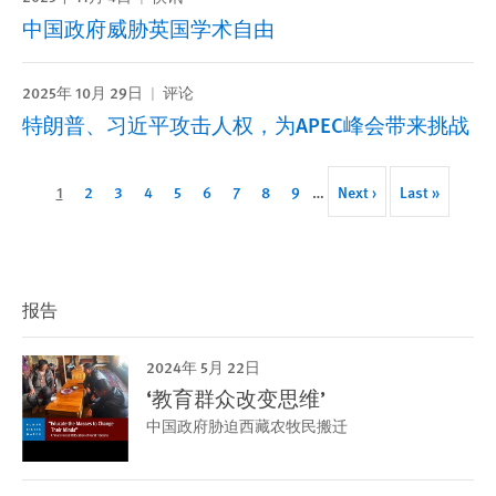
中国政府威胁英国学术自由
2025年 10月 29日
评论
特朗普、习近平攻击人权，为APEC峰会带来挑战
Pagination
Current
1
Page
2
Page
3
Page
4
Page
5
Page
6
Page
7
Page
8
Page
9
…
Next
Next ›
Last
Last »
page
page
page
报告
2024年 5月 22日
‘教育群众改变思维’
中国政府胁迫西藏农牧民搬迁