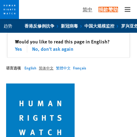
简中
捐款赞助
Open
Skip
Skip
趋势
香港反修例抗争
新冠病毒
中国大规模监控
罗兴亚
to
to
cookie
main
关闭
Would you like to read this page in English?
✕
privacy
content
Yes
No, don't ask again
notice
语言选项
English
简体中文
繁體中文
Français