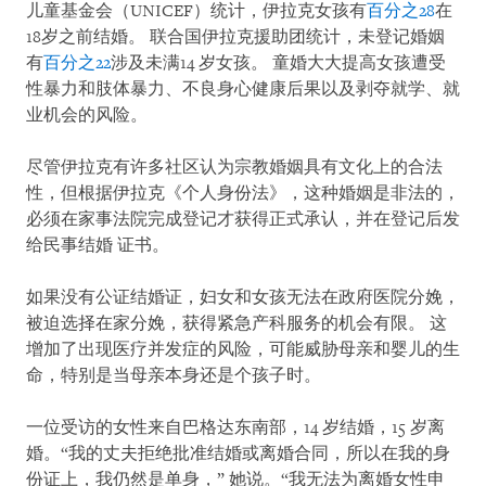
儿童基金会（UNICEF）统计，伊拉克女孩有
百分之28
在
18岁之前结婚。 联合国伊拉克援助团统计，未登记婚姻
有
百分之22
涉及未满14 岁女孩。 童婚大大提高女孩遭受
性暴力和肢体暴力、不良身心健康后果以及剥夺就学、就
业机会的风险。
尽管伊拉克有许多社区认为宗教婚姻具有文化上的合法
性，但根据伊拉克《个人身份法》，这种婚姻是非法的，
必须在家事法院完成登记才获得正式承认，并在登记后发
给民事结婚 证书。
如果没有公证结婚证，妇女和女孩无法在政府医院分娩，
被迫选择在家分娩，获得紧急产科服务的机会有限。 这
增加了出现医疗并发症的风险，可能威胁母亲和婴儿的生
命，特别是当母亲本身还是个孩子时。
一位受访的女性来自巴格达东南部，14 岁结婚，15 岁离
婚。“我的丈夫拒绝批准结婚或离婚合同，所以在我的身
份证上，我仍然是单身，” 她说。“我无法为离婚女性申