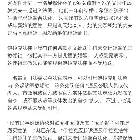
起案件开庭，一名显然怀孕的17岁女孩偕同她的父亲和20
岁丈夫一起进入法庭。 他们一年前结婚，希望在孩子出
生前寻求婚姻合法化。 法官没有深入审查婚姻状况和未
成年新娘的意愿，只是询问她本人、她的父亲和她的丈夫
是否同意结婚，就发给他们结婚证书。
伊拉克法律中没有任何条款明文处罚主持未登记婚姻的宗
教领袖，包括其中一方是儿童的婚姻。 人权观察表示，
这使得宗教领袖能够规避伊拉克法律而不受惩罚。
一名最高司法委员会法官表示，可以引用伊拉克刑法第
240条起诉宗教领袖，该条处罚任何 “违反公职人员或代
理人、市政府或官方或准官方实体依据其法定权力发布的
命令，或不服从该等实体发出的命令”的人。 不过，他说
这条规定从未受到引用。
“没有民事婚姻协议对妇女和女孩及其子女的影响可能是
毁灭性的，” 桑巴尔说。“伊拉克应起诉违反伊拉克法律
主持婚礼的宗教领袖，促进未登记婚姻合法化，并确保所