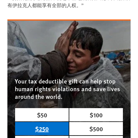
有伊拉克人都能享有全部的人权。”
Your tax deductible gift can help stop
human rights violations and save lives
around the world.
$50
$100
$250
$500