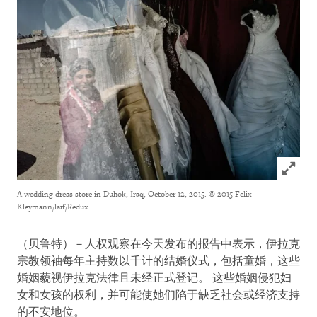
Click to
A wedding dress store in Duhok, Iraq, October 12, 2015.
© 2015 Felix
Kleymann/laif/Redux
（贝鲁特）－人权观察在今天发布的报告中表示，伊拉克
宗教领袖每年主持数以千计的结婚仪式，包括童婚，这些
婚姻藐视伊拉克法律且未经正式登记。 这些婚姻侵犯妇
女和女孩的权利，并可能使她们陷于缺乏社会或经济支持
的不安地位。