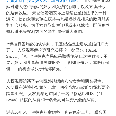
记婚姻对伊拉克妇女和儿童权利的影响
》，记录未登记婚
姻对进入这种婚姻的妇女和女孩的影响，以及对 其子女
的延伸效应。 未登记婚姻实际上是禁止童婚法律的一种
漏洞，使妇女和女孩在获得与其婚姻状况相关的政府服务
和社会服务、为子女领取出生证明或主张嫁妆、配偶赡养
费和继承等权利方面的能力 遭受重大影响。
“伊拉克当局必须认识到，未登记婚姻正造成童婚门户大
开，” 人权观察伊拉克研究员莎拉・桑巴尔（Sarah
Sanbar）说。 “伊拉克当局应采取措施制止这种做法，不
要让妇女和儿童获得关键服务——例如身份证明或医疗保
健——的机会取决于婚姻状况。”
人权观察访谈了在法院外结婚的八名女性和两名男性、一
名父母在法院外结婚的儿童，四个当地非政府组织和两个
跨国组织。 人权观察还访问了一名巴格达巴亚区（Al
Bayaa）法院的法官和一名最高司法委员会的法官。
过去20年来，伊拉克的童婚率一直在稳定上升。 联合国