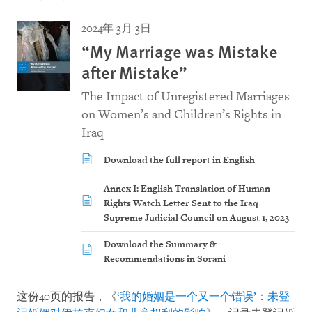
2024年 3月 3日
“My Marriage was Mistake
after Mistake”
The Impact of Unregistered Marriages
on Women’s and Children’s Rights in
Iraq
Download the full report in English
Annex I: English Translation of Human
Rights Watch Letter Sent to the Iraq
Supreme Judicial Council on August 1, 2023
Download the Summary &
Recommendations in Sorani
这份40页的报告，《
‘我的婚姻是一个又一个错误’：未登