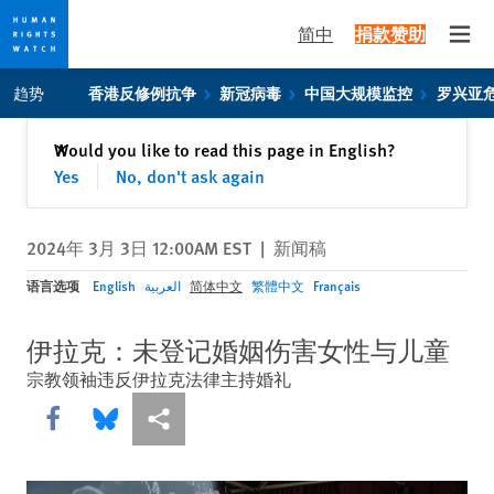
简中
捐款赞助
Open
Skip
Skip
趋势
香港反修例抗争
新冠病毒
中国大规模监控
罗兴亚
to
to
cookie
main
关闭
Would you like to read this page in English?
✕
privacy
content
Yes
No, don't ask again
notice
2024年 3月 3日 12:00AM EST
|
新闻稿
语言选项
English
العربية
简体中文
繁體中文
Français
伊拉克：未登记婚姻伤害女性与儿童
宗教领袖违反伊拉克法律主持婚礼
Share this via Facebook
Share this via Bluesky
More sharing options