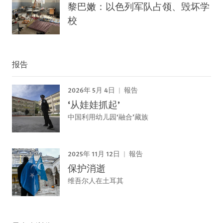
黎巴嫩：以色列军队占领、毁坏学
校
报告
2026年 5月 4日
報告
‘从娃娃抓起’
中国利用幼儿园‘融合’藏族
2025年 11月 12日
報告
保护消逝
维吾尔人在土耳其