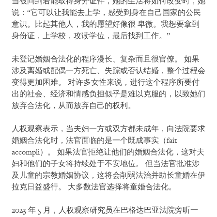
当被问到若能取得身分证件，她的生活将如何改变时，她
说：“它可以让我能去上学，感受到身在自己国家的公民
意识。比起其他人，我的愿望好像很 卑微。我想要拿到
身份证，上学校，攻读学位，最后找到工作。”
未登记婚姻合法化的程序漫长、复杂而且很官僚。 如果
涉及离婚或配偶一方死亡、失踪或否认结婚，整个过程会
变得更加困难。 对许多女性来说，进行这个程序所要付
出的社会、经济和情感负担似乎是难以克服的，以致她们
放弃合法化，从而放弃自己的权利。
人权观察表示，当夫妇一方或双方都未成年，向法院要求
婚姻合法化时，法官面临的是一个既成事实（fait
accompli）。 如果法官拒绝让他们的婚姻合法化，这对夫
妇和他们的子女将持续处于不安地位。 但当法官批准涉
及儿童的宗教婚姻协议，这将会削弱法治并助长童婚在伊
拉克日益盛行。 大多数法官选择将童婚合法化。
2023 年 5 月，人权观察研究员在巴格达巴亚法院旁听一