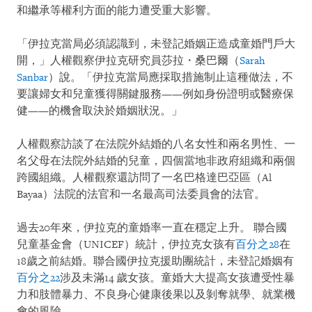
和繼承等權利方面的能力遭受重大影響。
「伊拉克當局必須認識到，未登記婚姻正造成童婚門戶大
開，」人權觀察伊拉克研究員莎拉・桑巴爾（
Sarah
Sanbar
）說。「伊拉克當局應採取措施制止這種做法，不
要讓婦女和兒童獲得關鍵服務——例如身份證明或醫療保
健——的機會取決於婚姻狀況。」
人權觀察訪談了在法院外結婚的八名女性和兩名男性、一
名父母在法院外結婚的兒童，四個當地非政府組織和兩個
跨國組織。人權觀察還訪問了一名巴格達巴亞區（Al
Bayaa）法院的法官和一名最高司法委員會的法官。
過去20年來，伊拉克的童婚率一直在穩定上升。 聯合國
兒童基金會（UNICEF）統計，伊拉克女孩有
百分之28
在
18歲之前結婚。聯合國伊拉克援助團統計，未登記婚姻有
百分之22
涉及未滿14 歲女孩。童婚大大提高女孩遭受性暴
力和肢體暴力、不良身心健康後果以及剝奪就學、就業機
會的風險。