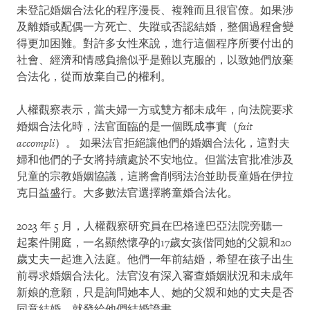
未登記婚姻合法化的程序漫長、複雜而且很官僚。如果涉
及離婚或配偶一方死亡、失蹤或否認結婚，整個過程會變
得更加困難。對許多女性來說，進行這個程序所要付出的
社會、經濟和情感負擔似乎是難以克服的，以致她們放棄
合法化，從而放棄自己的權利。
人權觀察表示，當夫婦一方或雙方都未成年，向法院要求
婚姻合法化時，法官面臨的是一個既成事實（
fait
accompli
）。 如果法官拒絕讓他們的婚姻合法化，這對夫
婦和他們的子女將持續處於不安地位。但當法官批准涉及
兒童的宗教婚姻協議，這將會削弱法治並助長童婚在伊拉
克日益盛行。大多數法官選擇將童婚合法化。
2023 年 5 月，人權觀察研究員在巴格達巴亞法院旁聽一
起案件開庭，一名顯然懷孕的17歲女孩偕同她的父親和20
歲丈夫一起進入法庭。他們一年前結婚，希望在孩子出生
前尋求婚姻合法化。法官沒有深入審查婚姻狀況和未成年
新娘的意願，只是詢問她本人、她的父親和她的丈夫是否
同意結婚，就發給他們結婚證書。