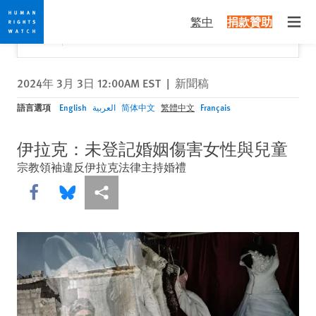
Skip
Skip
關閉
Would you like to read this page in English?
✕
繁中
捐款贊助
to
to
Open
Yes
No, don't ask again
cookie
main
privacy
content
notice
2024年 3月 3日 12:00AM EST
|
新聞稿
語言選項
English
العربية
简体中文
繁體中文
Français
伊拉克：未登記婚姻傷害女性與兒童
宗教領袖違反伊拉克法律主持婚禮
Share this via Facebook
Share this via Bluesky
More sharing options