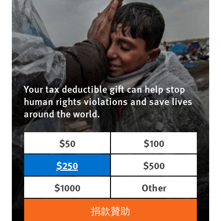
Your tax deductible gift can help stop
human rights violations and save lives
around the world.
$50
$100
$250
$500
$1000
Other
捐款贊助