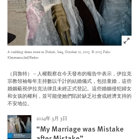
Click to
A wedding dress store in Duhok, Iraq, October 12, 2015.
© 2015 Felix
Kleymann/laif/Redux
（貝魯特）－人權觀察在今天發布的報告中表示，伊拉克
宗教領袖每年主持數以千計的結婚儀式，包括童婚，這些
婚姻藐視伊拉克法律且未經正式登記。這些婚姻侵犯婦女
和女孩的權利，並可能使她們陷於缺乏社會或經濟支持的
不安地位。
2024年 3月 3日
“My Marriage was Mistake
after Mistake”