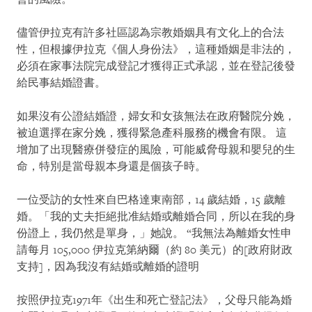
儘管伊拉克有許多社區認為宗教婚姻具有文化上的合法
性，但根據伊拉克《個人身份法》，這種婚姻是非法的，
必須在家事法院完成登記才獲得正式承認，並在登記後發
給民事結婚證書。
如果沒有公證結婚證，婦女和女孩無法在政府醫院分娩，
被迫選擇在家分娩，獲得緊急產科服務的機會有限。 這
增加了出現醫療併發症的風險，可能威脅母親和嬰兒的生
命，特別是當母親本身還是個孩子時。
一位受訪的女性來自巴格達東南部，14 歲結婚，15 歲離
婚。「我的丈夫拒絕批准結婚或離婚合同，所以在我的身
份證上，我仍然是單身，」她說。 “我無法為離婚女性申
請每月 105,000 伊拉克第納爾（約 80 美元）的[政府財政
支持]，因為我沒有結婚或離婚的證明
按照伊拉克1971年《出生和死亡登記法》，父母只能為婚