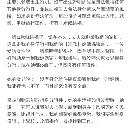
生嬰兒領取出生證明。沒有出生證明的兒童無法獲得任何
其他身分證件，並且面臨失去合法身分或成為無國籍的風
險。如果身份無法解決，這些孩子可能會被禁止入學、就
業、申辦旅行證件、擁有財產或結婚。
「我14歲就結婚了，懷孕不久，丈夫就拋棄我們的家庭，
還拿走我的身份證和我們的［宗教］婚姻協議書，」一位
受訪女性說。「我當時年紀很小，因為我不能去醫院，只
好請助產士到我媽媽家裡幫我接生。我沒辦法幫女兒辦身
分證，現在她都16歲了，仍然沒有任何證件。」
她的女兒說：「沒有身分證件確實影響到我的心理健康。
我哪裡也去不了，而且從來沒有安全感。」
當被問到若能取得身分證件，她的生活將如何改變時，她
說：「它可以讓我能去上學，感受到身在自己國家的公民
意識。比起其他人，我的願望好像很卑微。我想要拿到身
份證，上學校，攻讀學位，最後找到工作。」