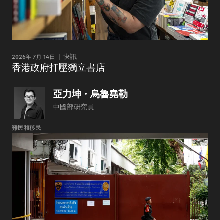
2026年 7月 14日
快訊
香港政府打壓獨立書店
亞力坤・烏魯堯勒
中國部研究員
難民和移民