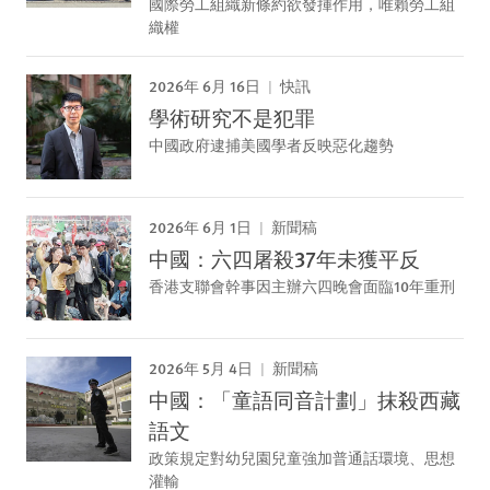
國際勞工組織新條約欲發揮作用，唯賴勞工組
織權
2026年 6月 16日
快訊
學術研究不是犯罪
中國政府逮捕美國學者反映惡化趨勢
2026年 6月 1日
新聞稿
中國：六四屠殺37年未獲平反
香港支聯會幹事因主辦六四晚會面臨10年重刑
2026年 5月 4日
新聞稿
中國：「童語同音計劃」抹殺西藏
語文
政策規定對幼兒園兒童強加普通話環境、思想
灌輸