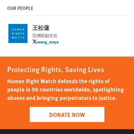
OUR PEOPLE
王松蓮
亞洲區副主任
wang_maya
wang_maya
Protecting Rights, Saving Lives
Human Right Watch defends the rights of
people in 90 countries worldwide, spotlighting
abuses and bringing perpetrators to justice.
DONATE NOW