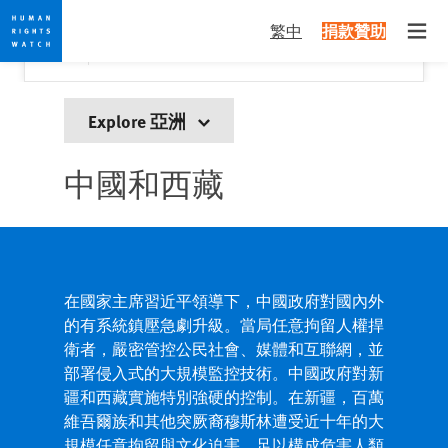
Skip
Skip
關閉
Would you like to read this page in English?
✕
繁中
捐款贊助
to
to
Open
Yes
No, don't ask again
cookie
main
privacy
content
notice
Explore 亞洲
中國和西藏
在國家主席習近平領導下，中國政府對國內外
的有系統鎮壓急劇升級。當局任意拘留人權捍
衛者，嚴密管控公民社會、媒體和互聯網，並
部署侵入式的大規模監控技術。中國政府對新
疆和西藏實施特別強硬的控制。在新疆，百萬
維吾爾族和其他突厥裔穆斯林遭受近十年的大
規模任意拘留與文化迫害，足以構成危害人類