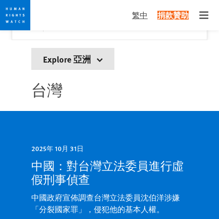
Skip
Skip
關閉
Would you like to read this page in English?
✕
繁中
捐款贊助
to
to
Open
Yes
No, don't ask again
cookie
main
privacy
content
notice
Explore 亞洲
台灣
2025年 10月 31日
中國：對台灣立法委員進行虛
假刑事偵查
中國政府宣佈調查台灣立法委員沈伯洋涉嫌
「分裂國家罪」，侵犯他的基本人權。