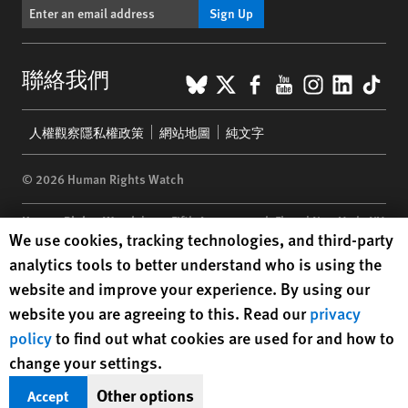
Sign Up
BlueSky
X
Facebook
YouTube
Instagr
Linke
Tik
聯絡我們
Footer
人權觀察隱私權政策
網站地圖
純文字
menu
© 2026 Human Rights Watch
Human Rights Watch
| 350 Fifth Avenue, 34th Floor | New York,
NY
Human Rights Watch cookie preferences
We use cookies, tracking technologies, and third-party
10118-3299
USA
|
t
1.212.290.4700
analytics tools to better understand who is using the
Human Rights Watch
is a 501(C)(3) nonprofit registered in the US
website and improve your experience. By using our
under EIN: 13-2875808
website you are agreeing to this. Read our
privacy
policy
to find out what cookies are used for and how to
change your settings.
Other options
Accept