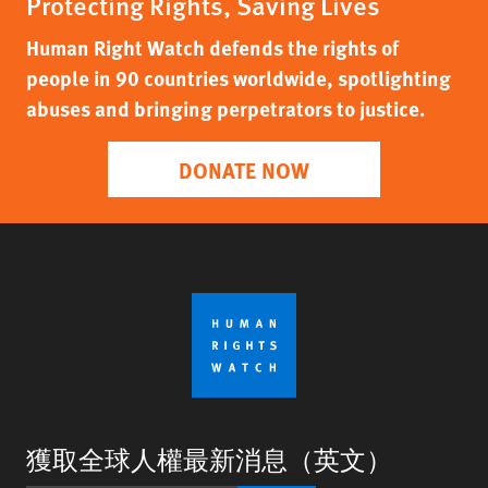
Protecting Rights, Saving Lives
Human Right Watch defends the rights of
people in 90 countries worldwide, spotlighting
abuses and bringing perpetrators to justice.
DONATE NOW
獲取全球人權最新消息（英文）