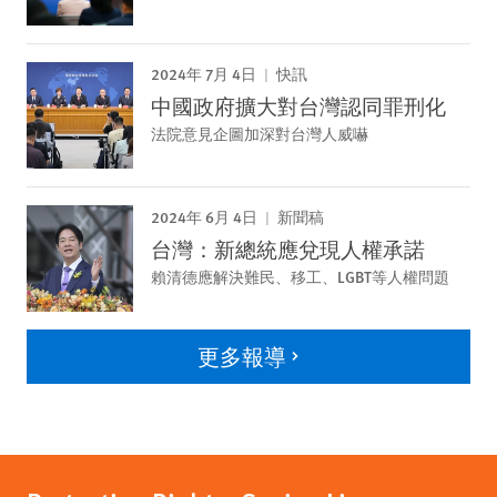
2024年 7月 4日
快訊
中國政府擴大對台灣認同罪刑化
法院意見企圖加深對台灣人威嚇
2024年 6月 4日
新聞稿
台灣：新總統應兌現人權承諾
賴清德應解決難民、移工、LGBT等人權問題
更多報導