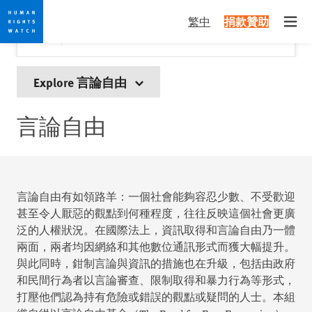
Skip
Skip
關閉
Would you like to read this page in English?
✕
繁中
捐款贊助
to
to
Open
Yes
No, don't ask again
cookie
main
privacy
content
notice
Explore 言論自由
言論自由
言論自由有如領路羊：一個社會能夠容忍少數、不受歡迎
甚至令人厭惡的觀點到何種程度，往往反映這個社會更廣
泛的人權狀況。在國際法上，資訊取得和言論自由乃一體
兩面，兩者均因網絡和其他數位通訊形式而獲大幅提升。
與此同時，鉗制言論與資訊的措施也在升級，包括由政府
和民間行為者以言論審查、限制取得和暴力行為等形式，
打壓他們認為持有危險或錯誤的觀點或疑問的人士。本組