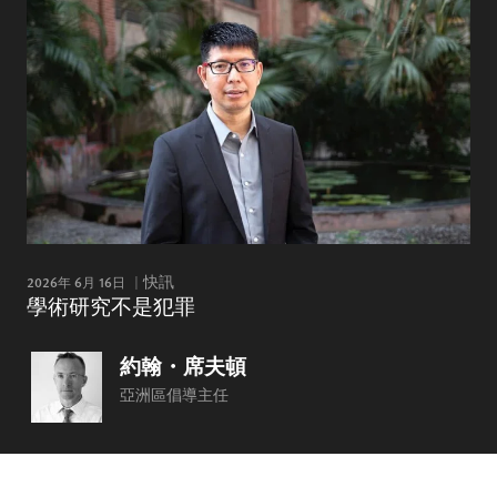
2026年 6月 16日
快訊
學術研究不是犯罪
約翰・席夫頓
亞洲區倡導主任