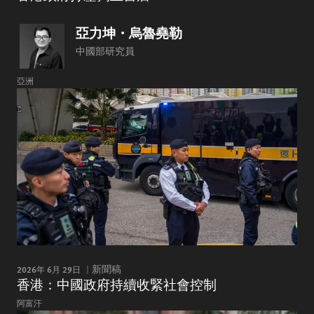
亞力坤・烏魯堯勒
中國部研究員
亞洲
2026年 6月 29日
新聞稿
香港：中國政府持續收緊社會控制
阿富汗