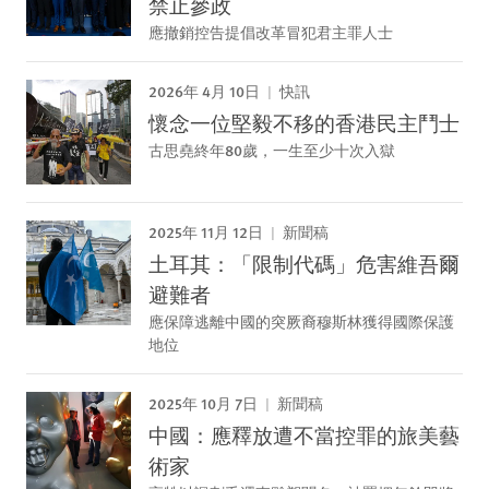
禁止參政
應撤銷控告提倡改革冒犯君主罪人士
2026年 4月 10日
快訊
懷念一位堅毅不移的香港民主鬥士
古思堯終年80歲，一生至少十次入獄
2025年 11月 12日
新聞稿
土耳其：「限制代碼」危害維吾爾
避難者
應保障逃離中國的突厥裔穆斯林獲得國際保護
地位
2025年 10月 7日
新聞稿
中國：應釋放遭不當控罪的旅美藝
術家