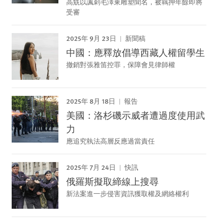
高兟以諷刺毛澤東雕塑聞名，被羈押年餘即將
受審
2025年 9月 23日
新聞稿
中國：應釋放倡導西藏人權留學生
撤銷對張雅笛控罪，保障會見律師權
2025年 8月 18日
報告
美國：洛杉磯示威者遭過度使用武
力
應追究執法高層反應過當責任
2025年 7月 24日
快訊
俄羅斯擬取締線上搜尋
新法案進一步侵害資訊獲取權及網絡權利