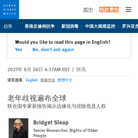
简中
捐款赞助
Open
Skip
Skip
趋势
香港反修例抗争
新冠病毒
中国大规模监控
罗兴亚
to
to
cookie
main
关闭
Would you like to read this page in English?
✕
privacy
content
Yes
No, don't ask again
notice
2021年 9月 26日 4:37AM EDT
|
快讯
语言选项
English
简体中文
繁體中文
老年歧视遍布全球
联合国专家新报告揭示边缘化与排除危及人权
Bridget Sleap
Senior Researcher, Rights of Older
People