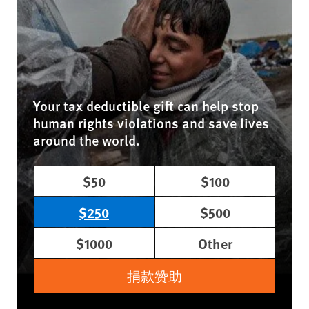
Your tax deductible gift can help stop
human rights violations and save lives
around the world.
$50
$100
$250
$500
$1000
Other
捐款赞助