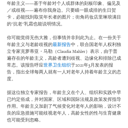
年龄主义——基于年龄对个人或群体的刻板印象、偏见及
／或歧视——遍布你我身边。只要瞄一眼成排的生日贺
卡，必能找到取笑年长者的图片；街角药妆店里琳琅满目
的"抗老"乳霜也能说明情况。
你可能觉得无伤大雅，但事情并非到此为止。在一份关于
年龄主义与老龄歧视的
最新报告
中，联合国老年人权利独
立专家克萝蒂亚・马勒（Claudia Mahler）表示，由于普
遍存在的年龄主义，高龄者遭到歧视、边缘化和排除已成
常态。该报告呼应
世界卫生组织
于2021年3月发表的报
告，指出全球每两人就有一人对老年人持着年龄主义的态
度。
据这位独立专家报告，年龄主义在个人、组织和实践中早
已约定俗成，并对国家、区域和国际法规及政策发挥指导
作用。年龄主义加剧了气候变化对老年人的影响，设计不
良的应急措施可能歧视老年人，高龄女性的性与生育健康
也可能受到忽略。