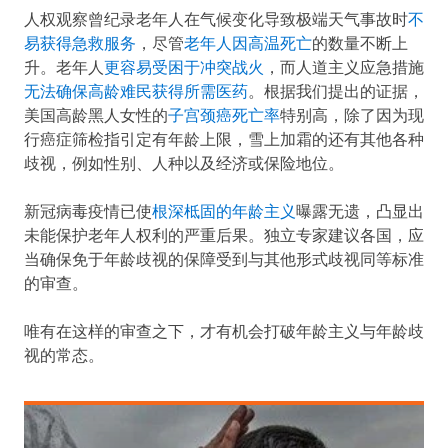
人权观察曾纪录老年人在气候变化导致极端天气事故时
不
易获得急救服务
，尽管
老年人因高温死亡
的数量不断上
升。老年人
更容易受困于冲突战火
，而人道主义应急措施
无法确保高龄难民获得所需医药
。根据我们提出的证据，
美国高龄黑人女性的
子宫颈癌死亡率
特别高，除了因为现
行癌症筛检指引定有年龄上限，雪上加霜的还有其他各种
歧视，例如性别、人种以及经济或保险地位。
新冠病毒疫情已使
根深柢固的年龄主义
曝露无遗，凸显出
未能保护老年人权利的严重后果。独立专家建议各国，应
当确保免于年龄歧视的保障受到与其他形式歧视同等标准
的审查。
唯有在这样的审查之下，才有机会打破年龄主义与年龄歧
视的常态。