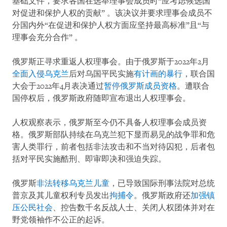
基础文件，要求各国在选举理事会成员时“应考虑候选国
对促进和保护人权的贡献” 。该决议并要求理事会成员不
分国内外“在促进和保护人权方面应坚持最高标准”且“与
理事会充分合作” 。
俄罗斯正寻求重返人权理事会。由于俄罗斯于2022年2月
全面入侵乌克兰
后对乌国平民实施
有计画的暴行
，联合国
大会于2022年4月表决通过
暂停俄罗斯成员资格
。遭联合
国停权后，俄罗斯政府随即宣布退出人权理事会。
人权观察表示，俄罗斯至今仍不具备人权理事会成员资
格。俄罗斯部队持续在乌克兰犯下显而易见的战争罪和危
害人类罪行，前者包括非法攻击和不当对待囚犯，后者包
括对平民实施酷刑、即审即决和强迫失踪。
俄罗斯
非法转移乌克兰儿童
，已导致国际刑事法院对总统
普京及其儿童权利专员发出
拘捕令
。俄罗斯政府还
加强镇
压公民社会
、控告数千名反战人士、关闭人权团体并对在
野党领袖作不公正的起诉。