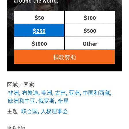
around the world.
$50
$100
$250
$500
$1000
Other
捐款赞助
区域／国家
非洲
布隆迪
美洲
古巴
亚洲
中国和西藏
欧洲和中亚
俄罗斯
全局
主题
联合国
人权理事会
更多报导