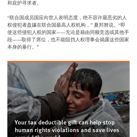
和庇护寻求者。
“联合国成员国应向世人表明态度，绝不容许最恶劣的人
权侵犯者盘躆在联合国最高人权机构，” 夏邦努说。“即
使这些侵犯人权的国家——无论是藉由同额竞选或其他手
段——取得了席位，也不能阻挡人权理事会揭露这些国家
本身的暴行。”
Your tax deductible gift can help stop
human rights violations and save lives