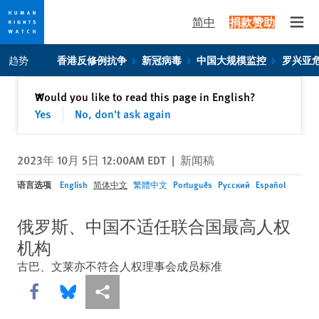
简中
捐款赞助
Open
Skip
Skip
趋势
香港反修例抗争
新冠病毒
中国大规模监控
罗兴亚
to
to
cookie
main
关闭
Would you like to read this page in English?
✕
privacy
content
Yes
No, don't ask again
notice
2023年 10月 5日 12:00AM EDT
|
新闻稿
语言选项
English
简体中文
繁體中文
Português
Русский
Español
俄罗斯、中国不适任联合国最高人权
机构
古巴、文莱亦不符合人权理事会成员标准
Share this via Facebook
Share this via Bluesky
More sharing options