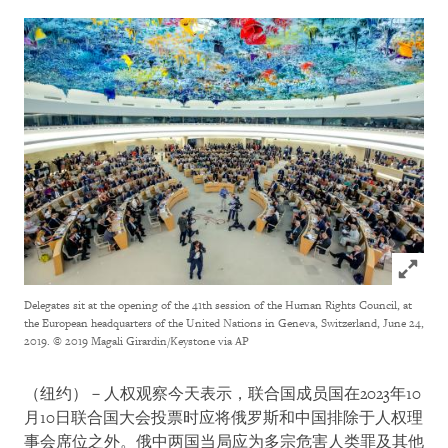
Click to
Delegates sit at the opening of the 41th session of the Human Rights Council, at
the European headquarters of the United Nations in Geneva, Switzerland, June 24,
2019.
© 2019 Magali Girardin/Keystone via AP
（纽约）－人权观察今天表示，联合国成员国在2023年10
月10日联合国大会投票时应将俄罗斯和中国排除于人权理
事会席位之外。俄中两国当局应为多宗危害人类罪及其他