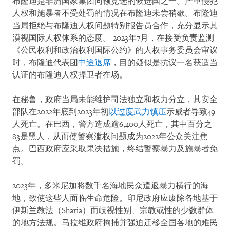
布隆迪是非洲国家集团同额竞选的候选国之一。严重侵犯
人权和施暴者不受处罚的情况在布隆迪未尝稍歇。布隆迪
当局拒绝与布隆迪人权问题特别报告员合作，充分显示其
漠视国际人权体系的态度。 2023年7月，在接受负责监测
《公民权利和政治权利国际公约》的人权事务委员会审议
时，布隆迪代表团
中途退席
，目的疑似是抗议一名获适当
认证的布隆迪人权捍卫者在场。
在秘鲁，政府当局未能维护司法独立和权力分立，其安全
部队在2022年底到2023年初
以过度武力镇压
示威者导致49
人死亡。在巴西，警方造成逾6,400人死亡，其中百分之
83是黑人，从而使警察滥权问题成为2022年公众关注焦
点。巴西政府应采取果决措施，终结警察暴力及施暴者免
罚。
2023年，多米尼加将数千名海地民众遣返暴力横行的海
地，致使这些人面临生命危险。印尼政府应废除各地基于
伊斯兰教法（Sharia）而歧视性别、宗教或性的少数群体
的地方法规。马拉维政府拘捕并强迫迁移全国各地的难民