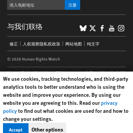
注册
BlueSky
X
Faceboo
YouTu
Ins
与我们联络
Footer
修正
人权观察隐私权政策
网站地图
纯文字
menu
© 2026 Human Rights Watch
Human Rights Watch
| 350 Fifth Avenue, 34th Floor | New York,
NY
Human Rights Watch cookie preferences
We use cookies, tracking technologies, and third-party
10118-3299
USA
|
t
1.212.290.4700
analytics tools to better understand who is using the
Human Rights Watch
is a 501(C)(3) nonprofit registered in the US
website and improve your experience. By using our
under EIN: 13-2875808
website you are agreeing to this. Read our
privacy
policy
to find out what cookies are used for and how to
change your settings.
Other options
Accept