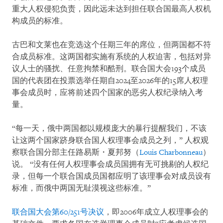
重大人权侵犯负责，因此远未达到担任联合国最高人权机
构成员的标准。
古巴和文莱也在竞选这个任期三年的席位，但两国都不符
合成员标准。这两国都实施有系统的人权迫害，包括对异
议人士的骚扰、任意拘禁和酷刑。联合国大会193个成员
国的代表团在投票选举任期自2024至2026年的15席人权理
事会成员时，应将前述四个国家的恶劣人权纪录纳入考
量。
“每一天，俄中两国都以规模庞大的暴行提醒我们，不该
让这两个国家跻身联合国人权理事会成员之列，” 人权观
察联合国分部主任路易斯・夏邦努（
Louis Charbonneau
）
说。 “没有任何人权理事会成员国拥有无可挑剔的人权纪
录，但每一个联合国成员国都应明了该理事会对成员设有
标准，而俄中两国无耻漠视这些标准。”
联合国大会第60/251号决议
，即2006年成立人权理事会的