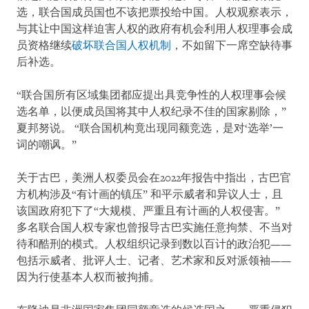
选，联合国成员国也不该把票投给中国。人权观察表示，
与其让中国这样迫害人权的政府有机会利用人权理事会成
员资格继续
破坏联合国人权机制
，不如留下一席空缺待事
后补选。
“联合国所有区域集团都应提出具竞争性的人权理事会候
选名单，以便成员国将其中人权纪录不佳的国家剔除，”
夏邦努说。 “联合国机构竟出现同额竞选，是对‘选举’一
词的嘲讽。”
关于古巴，美洲人权委员会在2022年报告中指出，古巴官
方机构涉及“有计画的镇压” 和平示威者和异议人士，且
该国政府犯下了“大规模、严重且有计画的人权侵害。”
多名联合国人权专家也曾报导古巴实施任意拘禁、不当对
待和酷刑的模式。人权组织记录到数以百计的政治犯——
包括示威者、批评人士、记者、艺术家和反对派领袖——
因为行使基本人权而被拘捕。