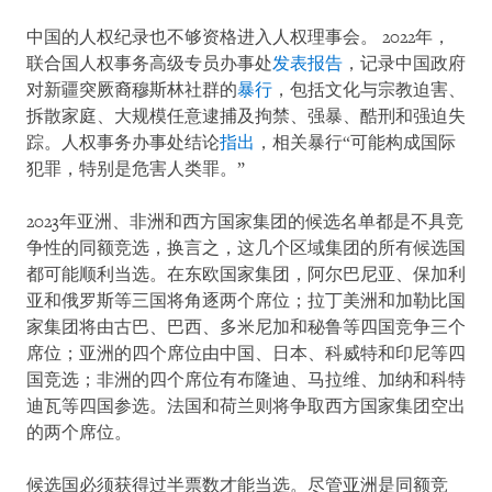
中国的人权纪录也不够资格进入人权理事会。 2022年，
联合国人权事务高级专员办事处
发表报告
，记录中国政府
对新疆突厥裔穆斯林社群的
暴行
，包括文化与宗教迫害、
拆散家庭、大规模任意逮捕及拘禁、强暴、酷刑和强迫失
踪。人权事务办事处结论
指出
，相关暴行“可能构成国际
犯罪，特别是危害人类罪。”
2023年亚洲、非洲和西方国家集团的候选名单都是不具竞
争性的同额竞选，换言之，这几个区域集团的所有候选国
都可能顺利当选。在东欧国家集团，阿尔巴尼亚、保加利
亚和俄罗斯等三国将角逐两个席位；拉丁美洲和加勒比国
家集团将由古巴、巴西、多米尼加和秘鲁等四国竞争三个
席位；亚洲的四个席位由中国、日本、科威特和印尼等四
国竞选；非洲的四个席位有布隆迪、马拉维、加纳和科特
迪瓦等四国参选。法国和荷兰则将争取西方国家集团空出
的两个席位。
候选国必须获得过半票数才能当选。尽管亚洲是同额竞