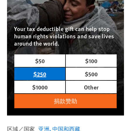
Your tax deductible gift can help stop
human rights violations and save lives
around the world.
$50
$100
$250
$500
$1000
Other
捐款赞助
区域／国家
亚洲
中国和西藏