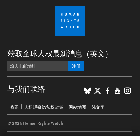
获取全球人权最新消息（英文）
注册
BlueSky
X
Faceboo
YouTu
Ins
与我们联络
Footer
修正
人权观察隐私权政策
网站地图
纯文字
menu
© 2026 Human Rights Watch
Human Rights Watch
| 350 Fifth Avenue, 34th Floor | New York,
NY