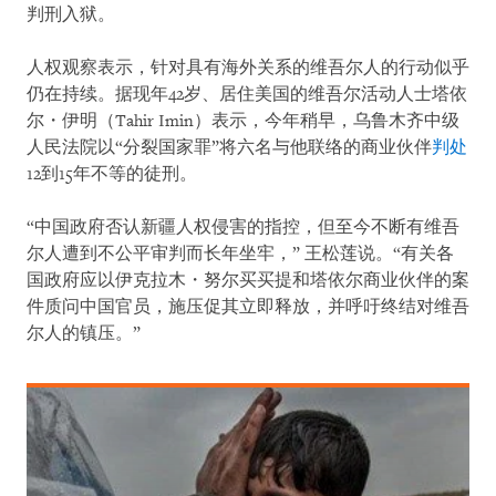
判刑入狱。
人权观察表示，针对具有海外关系的维吾尔人的行动似乎
仍在持续。据现年42岁、居住美国的维吾尔活动人士塔依
尔・伊明（Tahir Imin）表示，今年稍早，乌鲁木齐中级
人民法院以“分裂国家罪”将六名与他联络的商业伙伴
判处
12到15年不等的徒刑。
“中国政府否认新疆人权侵害的指控，但至今不断有维吾
尔人遭到不公平审判而长年坐牢，” 王松莲说。“有关各
国政府应以伊克拉木・努尔买买提和塔依尔商业伙伴的案
件质问中国官员，施压促其立即释放，并呼吁终结对维吾
尔人的镇压。”