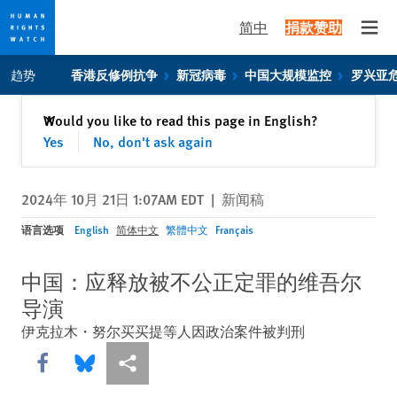
简中
捐款赞助
Open
Skip
Skip
趋势
香港反修例抗争
新冠病毒
中国大规模监控
罗兴亚
to
to
cookie
main
关闭
Would you like to read this page in English?
✕
privacy
content
Yes
No, don't ask again
notice
2024年 10月 21日 1:07AM EDT
|
新闻稿
语言选项
English
简体中文
繁體中文
Français
中国：应释放被不公正定罪的维吾尔
导演
伊克拉木・努尔买买提等人因政治案件被判刑
Share this via Facebook
Share this via Bluesky
More sharing options