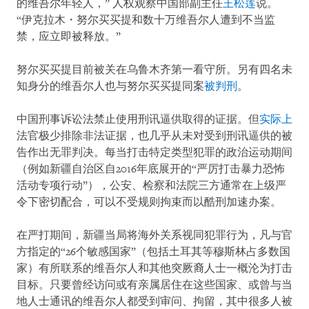
的维吾尔年轻人，” 人权观察中国部副主任
王松莲
说。
“伊克拉木・努尔买买提和数十万维吾尔人遭到不当监
禁，应立即被释放。”
努尔买买提目前被关在乌鲁木齐第一看守所。另有四名未
知身分的维吾尔人也与努尔买买提同案
被判刑
。
中国刑事诉讼法禁止使用刑讯逼供取得的证据。但
实际上
法官极少排除非法证据，也几乎从未对受到刑讯逼供的被
告作出无罪判决。每当打击特定类型犯罪的政治运动期间
（例如新疆自治区自2016年底展开的“严厉打击暴力恐怖
活动专项行动”），公安、检察和法院三方通常在上级严
令下密切配合，可以不受规则拘束而以酷刑加速办案。
在严打期间，新疆当局将海外关系视同犯罪行为，凡与官
方指定的“26个敏感国家”（包括土耳其等穆斯林占多数国
家）有所联系的维吾尔人和其他突厥裔人士一概沦为打击
目标。只要曾经访问或有亲属居住在这些国家、或曾与当
地人士通讯的维吾尔人都受到审问、拘留，其中很多人被