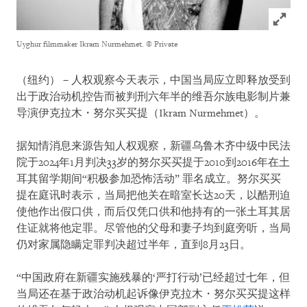
Click to
Uyghur filmmaker Ikram Nurmehmet.
© Private
（纽约）－人权观察今天表示，中国当局应立即释放受到
出于政治动机控告而被判刑六年半的维吾尔族电影制片兼
导演伊克拉木・努尔买买提（Ikram Nurmehmet）。
据知情消息来源告知人权观察，新疆乌鲁木齐中级中民法
院于2024年1月判决33岁的努尔买买提于2010到2016年在土
耳其留学期间“积极参加恐怖活动” 罪名成立。努尔买买
提在庭讯时表示，当局把他关在暗室长达20天，以酷刑迫
使他作出假口供，而后仅凭口供和他持有的一张土耳其居
住证就将他定罪。尽管他的父母和妻子均到庭旁听，当局
仍对家属隐瞒定罪判决超过半年，直到8月23日。
“中国政府在新疆实施残暴的‘严打行动’已经超过七年，但
当局还在基于政治动机起诉像伊克拉木・努尔买买提这样