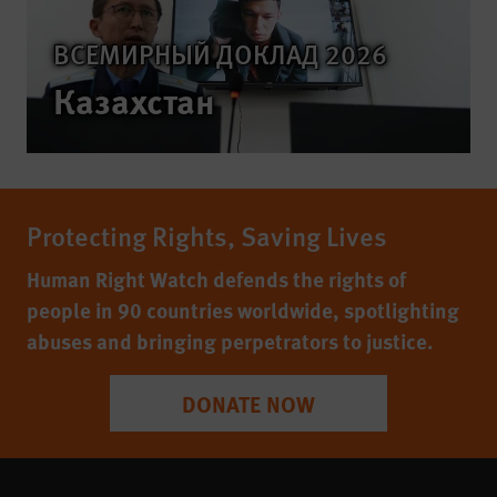
ВСЕМИРНЫЙ ДОКЛАД 2026
Казахстан
Protecting Rights, Saving Lives
Human Right Watch defends the rights of
people in 90 countries worldwide, spotlighting
abuses and bringing perpetrators to justice.
DONATE NOW