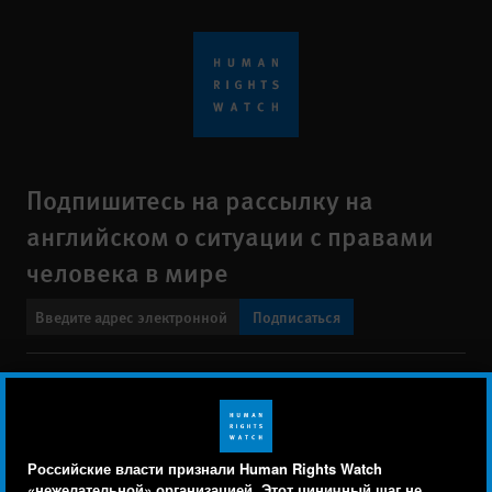
Подпишитесь на рассылку на
английском о ситуации с правами
человека в мире
Подписаться
BlueSky
X
Faceboo
YouTu
Ins
Свяжитесь с нами
Footer
Заявление о политике конфиденциальности
Карта сайта
Российские власти признали Human Rights Watch
menu
«нежелательной» организацией. Этот циничный шаг не