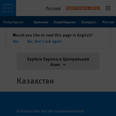
Русский
ПОЖЕРТВОВАТЬ СЕЙЧАС
Open
Skip
Skip
Популярное
Армения
Азербайджан
Беларусь
Россия
to
to
cookie
main
закрыть
Would you like to read this page in English?
✕
privacy
content
Yes
No, don't ask again
notice
Explore Европа и Центральная
Азия
Казахстан
В Казахстане жестко ограничиваются