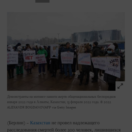
Click to
Демонстранты на митинге памяти жертв общенациональных беспорядков
января 2022 года в Алматы, Казахстан, 13 февраля 2022 года.
© 2022
ALEXANDR BOGDANOV/AFP via Getty Images
(Берлин) –
Казахстан
не провел надлежащего
расследования смертей более 200 человек, лишившихся