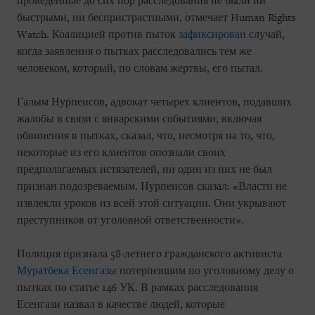
проведенные до сих пор расследования не были ни
быстрыми, ни беспристрастными, отмечает Human Rights
Watch. Коалицией против пыток
зафиксирован
случай,
когда заявления о пытках расследовались тем же
человеком, который, по словам жертвы, его пытал.
Галым Нурпеисов, адвокат четырех клиентов, подавших
жалобы в связи с январскими событиями, включая
обвинения в пытках, сказал, что, несмотря на то, что,
некоторые из его клиентов опознали своих
предполагаемых истязателей, ни один из них не был
признан подозреваемым. Нурпеисов сказал: «Власти не
извлекли уроков из всей этой ситуации. Они укрывают
преступников от уголовной ответственности».
Полиция признала 58-летнего гражданского активиста
Муратбека Есенгазы
потерпевшим по уголовному делу о
пытках по статье 146 УК. В рамках расследования
Есенгази назвал в качестве людей, которые