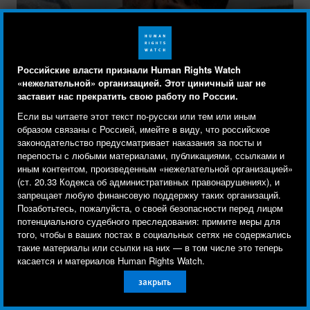
Российские власти признали Human Rights Watch
Your tax deductible gift can help stop
«нежелательной» организацией. Этот циничный шаг не
human rights violations and save lives
заставит нас прекратить свою работу по России.
around the world.
Human Rights Watch cookie preferences
Мы используем файлы cookie, технологии
Если вы читаете этот текст по-русски или тем или иным
отслеживания и сторонние аналитические
образом связаны с Россией, имейте в виду, что российское
законодательство предусматривает наказания за посты и
инструменты, чтобы лучше понять, кто посещает
$50
$100
перепосты с любыми материалами, публикациями, ссылками и
сайт, и улучшить ваш опыт взаимодействия с ним.
иным контентом, произведенным «нежелательной организацией»
$250
$500
(ст. 20.33 Кодекса об административных правонарушениях), и
Используя наш сайт, вы соглашаетесь с этим.
запрещает любую финансовую поддержку таких организаций.
Ознакомьтесь с нашей
политикой
Позаботьтесь, пожалуйста, о своей безопасности перед лицом
$1000
Other
потенциального судебного преследования: примите меры для
конфиденциальности,
чтобы узнать, для чего
того, чтобы в ваших постах в социальных сетях не содержались
используются файлы cookie и как изменить ваши
ПОЖЕРТВОВАТЬ СЕЙЧАС
такие материалы или ссылки на них — в том числе это теперь
настройки.
касается и материалов Human Rights Watch.
закрыть
Другое
Принять