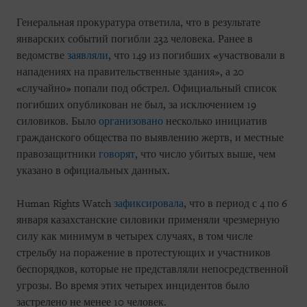
Генеральная прокуратура ответила, что в результате
январских событий погибли 232 человека. Ранее в
ведомстве
заявляли
, что 149 из погибших «участвовали в
нападениях на правительственные здания», а 20
«случайно» попали под обстрел. Официальный список
погибших опубликован не был, за исключением 19
силовиков. Было
организовано
несколько инициатив
гражданского общества по выявлению жертв, и местные
правозащитники
говорят
, что число убитых выше, чем
указано в официальных данных.
Human Rights Watch
зафиксировала
, что в период с 4 по 6
января казахстанские силовики применяли чрезмерную
силу как минимум в четырех случаях, в том числе
стрельбу на поражение в протестующих и участников
беспорядков, которые не представляли непосредственной
угрозы. Во время этих четырех инцидентов было
застрелено не менее 10 человек.