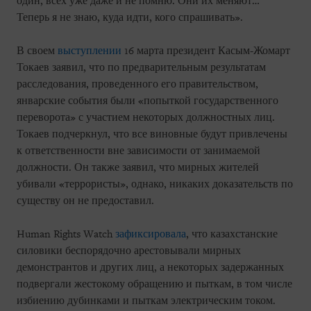
один, всех уже даже и не помню. Они их меняют…
Теперь я не знаю, куда идти, кого спрашивать».
В своем
выступлении
16 марта президент Касым-Жомарт
Токаев заявил, что по предварительным результатам
расследования, проведенного его правительством,
январские события были «попыткой государственного
переворота» с участием некоторых должностных лиц.
Токаев подчеркнул, что все виновные будут привлечены
к ответственности вне зависимости от занимаемой
должности. Он также заявил, что мирных жителей
убивали «террористы», однако, никаких доказательств по
существу он не предоставил.
Human Rights Watch
зафиксировала
, что казахстанские
силовики беспорядочно арестовывали мирных
демонстрантов и других лиц, а некоторых задержанных
подвергали жестокому обращению и пыткам, в том числе
избиению дубинками и пыткам электрическим током.