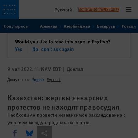
Русский
ПОЖЕРТВОВАТЬ СЕЙЧАС
Open
Skip
Skip
Популярное
Армения
Азербайджан
Беларусь
Россия
to
to
cookie
main
закрыть
Would you like to read this page in English?
✕
privacy
content
Yes
No, don't ask again
notice
9 мая 2022, 11:19AM EDT
|
Доклад
Доступно на
English
Русский
Казахстан: жертвы январских
протестов не находят правосудия
Необходимо провести независимое расследование с
участием международных экспертов
Share this via Facebook
Share this via Bluesky
Share this via Поделиться