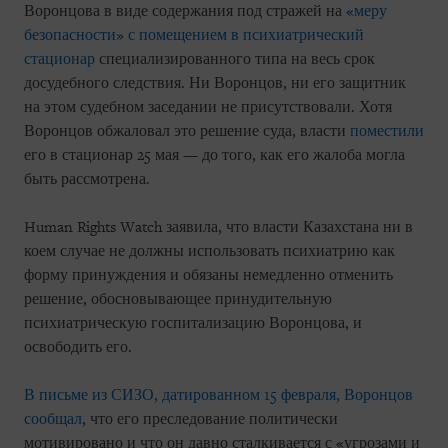
Воронцова в виде содержания под стражей на
«меру
безопасности» с помещением в психиатрический
стационар
специализированного типа на весь срок
досудебного следствия. Ни Воронцов, ни его защитник
на этом судебном заседании не присутствовали. Хотя
Воронцов обжаловал это решение суда, власти
поместили
его в стационар 25 мая — до того, как его жалоба могла
быть рассмотрена.
Human Rights Watch заявила, что власти Казахстана ни в
коем случае не должны использовать психиатрию как
форму принуждения и обязаны немедленно отменить
решение, обосновывающее принудительную
психиатрическую госпитализацию Воронцова, и
освободить его.
В письме из СИЗО, датированном 15 февраля, Воронцов
сообщал
, что его преследование политически
мотивировано и что он давно сталкивается с «угрозами и