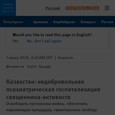
Русский
ПОЖЕРТВОВАТЬ СЕЙЧАС
Open
Skip
Skip
Популярное
Армения
Азербайджан
Беларусь
Россия
to
to
cookie
main
закрыть
Would you like to read this page in English?
✕
privacy
content
Yes
No, don't ask again
notice
1 июня 2026, 9:03AM EDT
|
Новости
Доступно на
English
Русский
Казахстан: недобровольная
психиатрическая госпитализация
священника-активиста
Освободить противника войны, обеспечить
надлежащую процедуру, гарантировать свободу