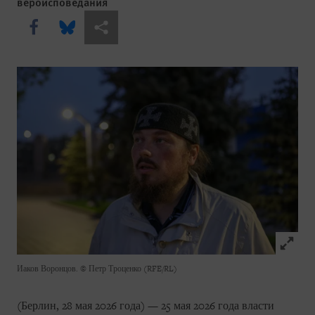
вероисповедания
Share this via Facebook
Share this via Bluesky
Share this via Поделиться
Click to
Иаков Воронцов.
© Петр Троценко (RFE/RL)
(Берлин, 28 мая 2026 года) — 25 мая 2026 года власти