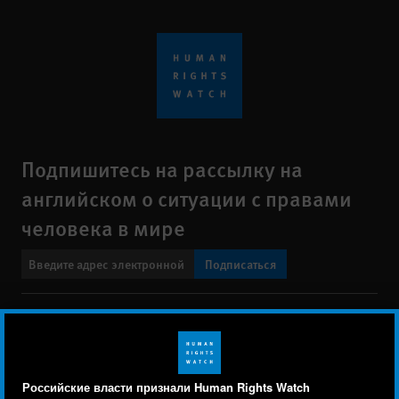
Подпишитесь на рассылку на
английском о ситуации с правами
человека в мире
Подписаться
BlueSky
X
Faceboo
YouTu
Ins
Свяжитесь с нами
Footer
Заявление о политике конфиденциальности
Карта сайта
Российские власти признали Human Rights Watch
menu