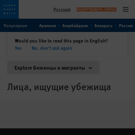
Русский
ПОЖЕРТВОВАТЬ СЕЙЧАС
Open
Skip
Skip
Популярное
Армения
Азербайджан
Беларусь
Россия
to
to
cookie
main
закрыть
Would you like to read this page in English?
✕
privacy
content
Yes
No, don't ask again
notice
Explore Беженцы и мигранты
Лица, ищущие убежища