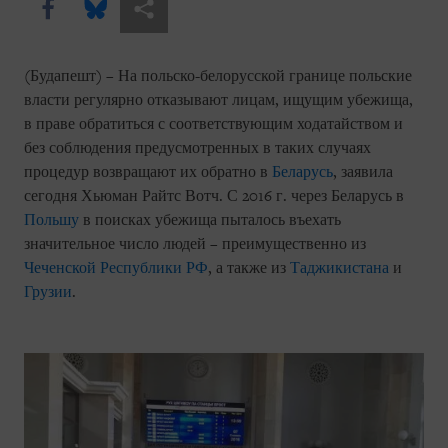
Share this via Facebook
Share this via Bluesky
Share this via Поделиться
(Будапешт) – На польско-белорусской границе польские
власти регулярно отказывают лицам, ищущим убежища,
в праве обратиться с соответствующим ходатайством и
без соблюдения предусмотренных в таких случаях
процедур возвращают их обратно в
Беларусь
, заявила
сегодня Хьюман Райтс Вотч. С 2016 г. через Беларусь в
Польшу
в поисках убежища пыталось въехать
значительное число людей – преимущественно из
Чеченской Республики РФ
, а также из
Таджикистана
и
Грузии
.