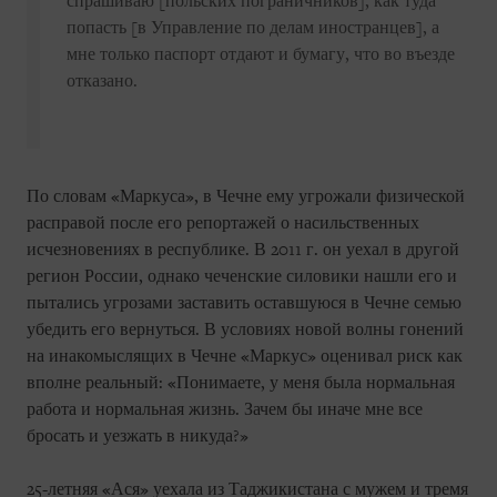
спрашиваю [польских пограничников], как туда
попасть [в Управление по делам иностранцев], а
мне только паспорт отдают и бумагу, что во въезде
отказано.
По словам «Маркуса», в Чечне ему угрожали физической
расправой после его репортажей о насильственных
исчезновениях в республике. В 2011 г. он уехал в другой
регион России, однако чеченские силовики нашли его и
пытались угрозами заставить оставшуюся в Чечне семью
убедить его вернуться. В условиях новой волны гонений
на инакомыслящих в Чечне «Маркус» оценивал риск как
вполне реальный: «Понимаете, у меня была нормальная
работа и нормальная жизнь. Зачем бы иначе мне все
бросать и уезжать в никуда?»
25-летняя «Ася» уехала из Таджикистана с мужем и тремя