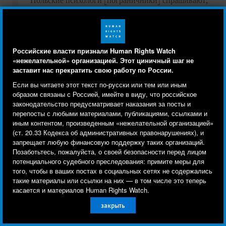
Польские психологи [пограничники] спрашивают,
какая у нас проблема, что случилось дома. Я
говорю, что приехала сюда, чтобы защитить 14-
летнего мальчика, потому что у него отец у
боевиков был, убили его на войне, теперь у
Российские власти признали Human Rights Watch
«нежелательной» организацией. Этот циничный шаг не
мальчика из-за этого дома проблемы будут. Поляки
заставит нас прекратить свою работу по России.
ничего не говорят, только слушают и что-то там себе
Human Rights Watch cookie preferences
Мы используем файлы cookie, технологии
Если вы читаете этот текст по-русски или тем или иным
в компьютере пишут. После интервью, это где-то
отслеживания и сторонние аналитические
образом связаны с Россией, имейте в виду, что российское
минут 5 – 10 продолжается, нам еще часа два ждать
законодательство предусматривает наказания за посты и
инструменты, чтобы лучше понять, кто посещает
приходится, потом на поезд обратно в Брест сажают.
перепосты с любыми материалами, публикациями, ссылками и
сайт, и улучшить ваш опыт взаимодействия с ним.
иным контентом, произведенным «нежелательной организацией»
(ст. 20.33 Кодекса об административных правонарушениях), и
Используя наш сайт, вы соглашаетесь с этим.
31-летний «Эльдар», уехавший из Чечни с женой и пятью
запрещает любую финансовую поддержку таких организаций.
Ознакомьтесь с нашей
политикой
детьми в возрасте от 2 до 11 лет, рассказал, что 9 раз
Позаботьтесь, пожалуйста, о своей безопасности перед лицом
потенциального судебного преследования: примите меры для
конфиденциальности,
чтобы узнать, для чего
безуспешно пытался подать ходатайство об убежище в
того, чтобы в ваших постах в социальных сетях не содержались
Польше. Он также отметил скептическое и, как
используются файлы cookie и как изменить ваши
такие материалы или ссылки на них — в том числе это теперь
представляется, сознательно пренебрежительное
настройки.
касается и материалов Human Rights Watch.
отношение на станции Тересполь:
закрыть
Другое
Принять