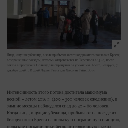
Click to
Лица, ищущие убежища, в зале прибытия железнодорожного вокзала в Бресте,
возвращенные поездом, который отправляется из Тересполя в 13:46, после
отказа в пропуске в Польшу для обращения за убежищем. Брест, Беларусь, 7
декабря 2016 г.
© 2016 Лидия Галль для Хьюман Райтс Вотч
Интенсивность этого потока достигала максимума
весной – летом 2016 г. (200 – 300 человек ежедневно), в
зимние месяцы наблюдался спад до 40 – 80 человек.
Когда лица, ищущие убежища, прибывают на поезде из
белорусского Бреста на польскую пограничную станцию,
польские пограничники бегло интервьюируют таких