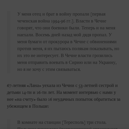
У меня отец и брат в войну пропали [первая
чеченская война 1994-96 гг.]. Власти в Чечне
говорят, что они боевики были. Теперь и на меня
наехали. Восемь дней назад мой дядя пропал. У
меня бумаги от прокурора в Чечне с обвинениями
против меня, я их пытаюсь полякам показывать, но
их это не интересует. В Чечне власти грозились
меня отправить воевать в Сирию или на Украину,
но я не хочу с этим связываться.
67-летняя «Лана» уехала из Чечни с 53-летней сестрой и
детьми 14-ти и 16-ти лет. На момент интервью с нами у
нее «на счету» было 16 неудачных попыток обратиться за
убежищем в Польше:
В комнате на станции [Тересполь] три стола.