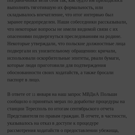
пограничники вели себя так, как будто им приходилось
выполнять тяготившую их формальность, или
складывалось впечатление, что итог интервью был
заранее предопределен. Наши собеседники рассказывали,
что некоторые вопросы не имели видимой связи с их
опасениями подвергнуться преследованиям на родине.
Некоторые утверждали, что польские должностные лица
подвергали их унизительному обращению: кричали,
использовали оскорбительные эпитеты, рвали бумаги,
которые люди приготовили для подтверждения
обоснованности своих ходатайств, а также бросали
паспорт в лицо.
В ответе от 11 января на наш запрос МВДиА Польши
сообщило о принятых мерах по доработке процедуры на
станции Тересполь по итогам сентябрьского отчета
Представителя по правам граждан. В отчете, в частности,
указывалось на отказ в доступе к процедуре
рассмотрения ходатайств о предоставлении убежища,