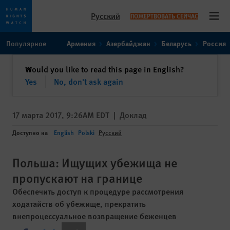
Русский
ПОЖЕРТВОВАТЬ СЕЙЧАС
Open
Skip
Skip
Популярное
Армения
Азербайджан
Беларусь
Россия
to
to
cookie
main
закрыть
Would you like to read this page in English?
✕
privacy
content
Yes
No, don't ask again
notice
17 марта 2017, 9:26AM EDT
|
Доклад
Доступно на
English
Polski
Русский
Польша: Ищущих убежища не
пропускают на границе
Обеспечить доступ к процедуре рассмотрения
ходатайств об убежище, прекратить
внепроцессуальное возвращение беженцев