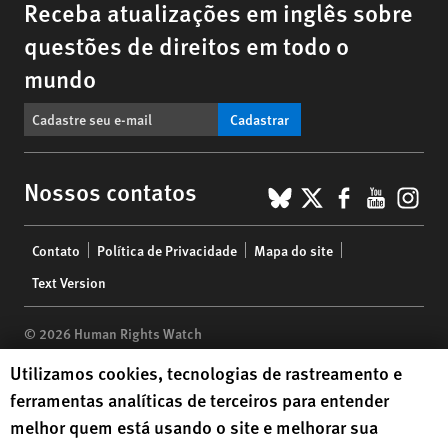
Receba atualizações em inglês sobre
questões de direitos em todo o
mundo
Cadastrar
BlueSky
X
Faceboo
YouTu
Ins
Nossos contatos
Footer
Contato
Política de Privacidade
Mapa do site
menu
Text Version
© 2026 Human Rights Watch
Human Rights Watch cookie preferences
Utilizamos cookies, tecnologias de rastreamento e
Human Rights Watch
| 350 Fifth Avenue, 34th Floor | New York,
NY
ferramentas analíticas de terceiros para entender
10118-3299
USA
|
t
1.212.290.4700
melhor quem está usando o site e melhorar sua
Human Rights Watch
is a 501(C)(3) nonprofit registered in the US