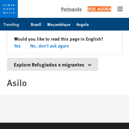
Português
DOE AGORA
Open
Skip
Skip
Trending
Brasil
Moçambique
Angola
to
to
cookie
main
Fechar
Would you like to read this page in English?
✕
privacy
content
Yes
No, don't ask again
notice
Explore Refugiados e migrantes
Asilo