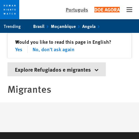
Português
DOE AGORA
Open
Skip
Skip
Trending
Brasil
Moçambique
Angola
to
to
cookie
main
Fechar
Would you like to read this page in English?
✕
privacy
content
Yes
No, don't ask again
notice
Explore Refugiados e migrantes
Migrantes