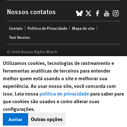
BlueSky
X
Faceboo
YouTu
Ins
Nossos contatos
Footer
Contato
Política de Privacidade
Mapa do site
menu
Text Version
© 2026 Human Rights Watch
Human Rights Watch cookie preferences
Utilizamos cookies, tecnologias de rastreamento e
Human Rights Watch
| 350 Fifth Avenue, 34th Floor | New York,
NY
ferramentas analíticas de terceiros para entender
10118-3299
USA
|
t
1.212.290.4700
melhor quem está usando o site e melhorar sua
Human Rights Watch
is a 501(C)(3) nonprofit registered in the US
experiência. Ao usar nosso site, você concorda com
under EIN: 13-2875808
isso. Leia nossa
política de privacidade
para saber para
que cookies são usados e como alterar suas
configurações.
Outras opções
Aceitar