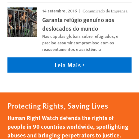
14 setembro, 2016
Comunicado de Imprensa
Garanta refúgio genuíno aos
deslocados do mundo
Nas cúpulas globais sobre refugiados, é
preciso assumir compromisso com os
reassentamentos e assistência
Leia Mais
Protecting Rights, Saving Lives
Human Right Watch defends the rights of
people in 90 countries worldwide, spotlighting
abuses and bringing perpetrators to justice.