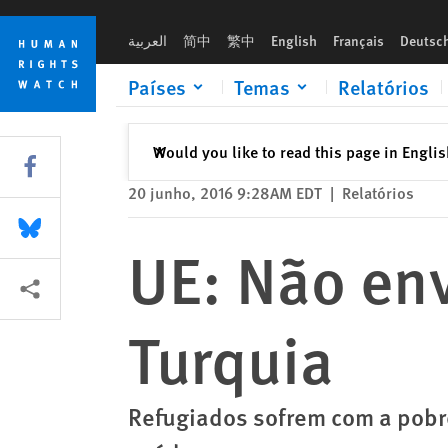
Skip
Skip
UE: Não envie os sírios de volta à Turquia
to
to
العربية
简中
繁中
English
Français
Deutsc
cookie
main
privacy
content
Países
Temas
Relatórios
notice
Fechar
Would you like to read this page in Engli
✕
Share this via Facebook
20 junho, 2016 9:28AM EDT
|
Relatórios
Share this via Bluesky
UE: Não env
Share this via Compartilhar
Turquia
Refugiados sofrem com a pobre