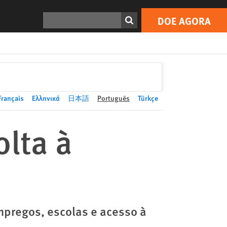
DOE AGORA
Print
Search
DOE AGORA
Français
Ελληνικά
日本語
Português
Türkçe
olta à
mpregos, escolas e acesso à