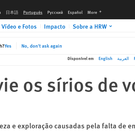
languages
h
日本語
Português
Русский
Español
More
Vídeo e Fotos
Impacto
Sobre a HRW
sh?
Yes
No, don't ask again
Disponível em
English
العربية
ie os sírios de v
za e exploração causadas pela falta de e