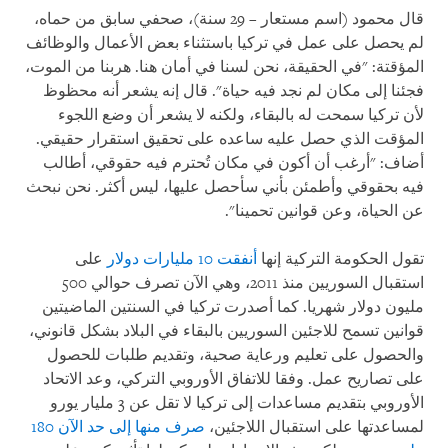
قال محمود (اسم مستعار – 29 سنة)، صحفي سابق من حماه،
لم يحصل على عمل في تركيا باستثناء بعض الأعمال والوظائف
المؤقتة: "في الحقيقة، نحن لسنا في أمان هنا. هربنا من الموت،
فجئنا إلى مكان لم نجد فيه حياة". قال إنه يشعر أنه محظوظ
لأن تركيا سمحت له بالبقاء، ولكنه لا يشعر أن وضع اللجوء
المؤقت الذي حصل عليه ساعده على تحقيق استقرار حقيقي.
أضاف: "أرغب أن أكون في مكان تُحترم فيه حقوقي، أطالب
فيه بحقوقي وأطمئن بأني سأحصل عليها، ليس أكثر. نحن نبحث
عن الحياة، وعن قوانين تحمينا".
تقول الحكومة التركية إنها
أنفقت 10 مليارات دولار
على
استقبال السوريين منذ 2011، وهي الآن تصرف حوالي 500
مليون دولار شهريا. كما أصدرت تركيا في السنتين الماضيتين
قوانين تسمح للاجئين السوريين بالبقاء في البلاد بشكل قانوني،
والحصول على تعليم ورعاية صحية، وتقديم طلبات للحصول
على تصاريح عمل. وفقا للاتفاق الأوروبي التركي، وعد الاتحاد
الأوروبي بتقديم مساعدات إلى تركيا لا تقل عن 3 مليار يورو
لمساعدتها على استقبال اللاجئين،
صرف منها إلى حد الآن 180