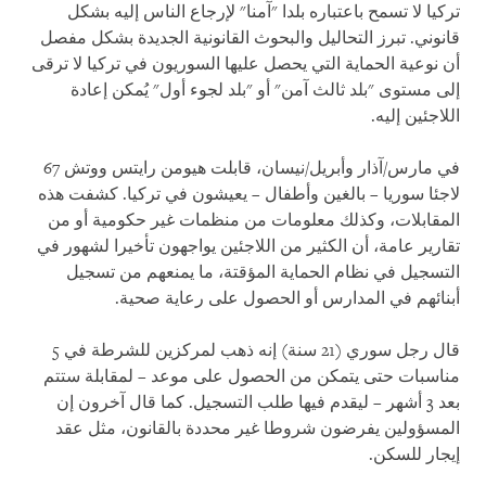
تركيا لا تسمح باعتباره بلدا "آمنا" لإرجاع الناس إليه بشكل
قانوني. تبرز التحاليل والبحوث القانونية الجديدة بشكل مفصل
أن نوعية الحماية التي يحصل عليها السوريون في تركيا لا ترقى
إلى مستوى "بلد ثالث آمن" أو "بلد لجوء أول" يُمكن إعادة
اللاجئين إليه.
في مارس/آذار وأبريل/نيسان، قابلت هيومن رايتس ووتش 67
لاجئا سوريا – بالغين وأطفال – يعيشون في تركيا. كشفت هذه
المقابلات، وكذلك معلومات من منظمات غير حكومية أو من
تقارير عامة، أن الكثير من اللاجئين يواجهون تأخيرا لشهور في
التسجيل في نظام الحماية المؤقتة، ما يمنعهم من تسجيل
أبنائهم في المدارس أو الحصول على رعاية صحية.
قال رجل سوري (21 سنة) إنه ذهب لمركزين للشرطة في 5
مناسبات حتى يتمكن من الحصول على موعد – لمقابلة ستتم
بعد 3 أشهر – ليقدم فيها طلب التسجيل. كما قال آخرون إن
المسؤولين يفرضون شروطا غير محددة بالقانون، مثل عقد
إيجار للسكن.