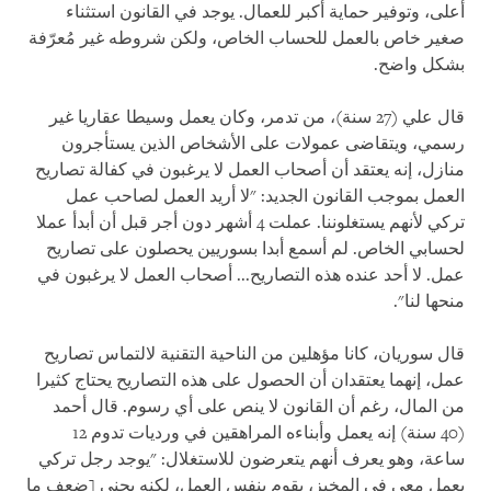
أعلى، وتوفير حماية أكبر للعمال. يوجد في القانون استثناء
صغير خاص بالعمل للحساب الخاص، ولكن شروطه غير مُعرّفة
بشكل واضح.
قال علي (27 سنة)، من تدمر، وكان يعمل وسيطا عقاريا غير
رسمي، ويتقاضى عمولات على الأشخاص الذين يستأجرون
منازل، إنه يعتقد أن أصحاب العمل لا يرغبون في كفالة تصاريح
العمل بموجب القانون الجديد: "لا أريد العمل لصاحب عمل
تركي لأنهم يستغلوننا. عملت 4 أشهر دون أجر قبل أن أبدأ عملا
لحسابي الخاص. لم أسمع أبدا بسوريين يحصلون على تصاريح
عمل. لا أحد عنده هذه التصاريح... أصحاب العمل لا يرغبون في
منحها لنا".
قال سوريان، كانا مؤهلين من الناحية التقنية لالتماس تصاريح
عمل، إنهما يعتقدان أن الحصول على هذه التصاريح يحتاج كثيرا
من المال، رغم أن القانون لا ينص على أي رسوم. قال أحمد
(40 سنة) إنه يعمل وأبناءه المراهقين في ورديات تدوم 12
ساعة، وهو يعرف أنهم يتعرضون للاستغلال: "يوجد رجل تركي
يعمل معي في المخبز، يقوم بنفس العمل، لكنه يجني [ضعف ما