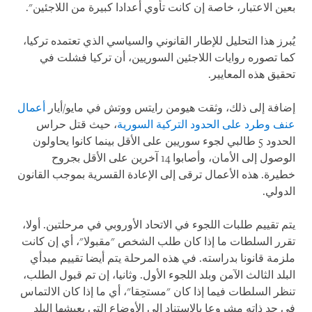
بعين الاعتبار، خاصة إن كانت تأوي أعدادا كبيرة من اللاجئين".
يُبرز هذا التحليل للإطار القانوني والسياسي الذي تعتمده تركيا،
كما تصوره روايات اللاجئين السوريين، أن تركيا فشلت في
تحقيق هذه المعايير.
إضافة إلى ذلك، وثقت هيومن رايتس ووتش في مايو/أيار
أعمال
عنف وطرد على الحدود التركية السورية
، حيث قتل حراس
الحدود 5 طالبي لجوء سوريين على الأقل بينما كانوا يحاولون
الوصول إلى الأمان، وأصابوا 14 آخرين على الأقل بجروح
خطيرة. هذه الأعمال ترقى إلى الإعادة القسرية بموجب القانون
الدولي.
يتم تقييم طلبات اللجوء في الاتحاد الأوروبي في مرحلتين. أولا،
تقرر السلطات ما إذا كان طلب الشخص "مقبولا"، أي إن كانت
ملزمة قانونا بدراسته. في هذه المرحلة يتم أيضا تقييم مبدأي
البلد الثالث الآمن وبلد اللجوء الأول. وثانيا، إن تم قبول الطلب،
تنظر السلطات فيما إذا كان "مستحِقا"، أي ما إذا كان الالتماس
في حد ذاته مشروعا بالاستناد إلى الأوضاع التي يعيشها البلد