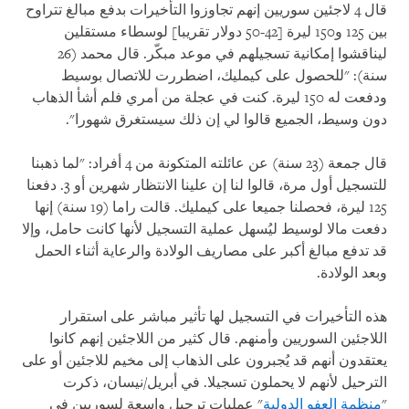
قال 4 لاجئين سوريين إنهم تجاوزوا التأخيرات بدفع مبالغ تتراوح
بين 125 و150 ليرة [42-50 دولار تقريبا] لوسطاء مستقلين
ليناقشوا إمكانية تسجيلهم في موعد مبكّر. قال محمد (26
سنة): "للحصول على كيمليك، اضطررت للاتصال بوسيط
ودفعت له 150 ليرة. كنت في عجلة من أمري فلم أشأ الذهاب
دون وسيط، الجميع قالوا لي إن ذلك سيستغرق شهورا".
قال جمعة (23 سنة) عن عائلته المتكونة من 4 أفراد: "لما ذهبنا
للتسجيل أول مرة، قالوا لنا إن علينا الانتظار شهرين أو 3. دفعنا
125 ليرة، فحصلنا جميعا على كيمليك. قالت راما (19 سنة) إنها
دفعت مالا لوسيط ليُسهل عملية التسجيل لأنها كانت حامل، وإلا
قد تدفع مبالغ أكبر على مصاريف الولادة والرعاية أثناء الحمل
وبعد الولادة.
هذه التأخيرات في التسجيل لها تأثير مباشر على استقرار
اللاجئين السوريين وأمنهم. قال كثير من اللاجئين إنهم كانوا
يعتقدون أنهم قد يُجبرون على الذهاب إلى مخيم للاجئين أو على
الترحيل لأنهم لا يحملون تسجيلا. في أبريل/نيسان، ذكرت
"
منظمة العفو الدولية
" عمليات ترحيل واسعة لسوريين في