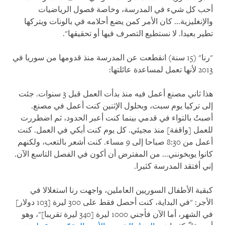
أحب كل شيء في المدرسة، وخاصة فصول الرياضيات
والإنغليزية... كان الأمر كمن يضع أحلامه في بالونات ويتركها
تطير بعيدا. لا نستطيع التصرف فيها أو تحقيقها".
"رنا" (15 سنة) انقطعت عن المدرسة منذ قدومها من سوريا في
2013 لأنها تعمل لمساعدة عائلتها:
هذا ثاني مصنع أعمل فيه منذ بدأت العمل قبل 3 سنوات. جئت
إلى تركيا يوم سبت، وبحلول الإثنين كنت أعمل في مصنع.
أصبتُ بالتواء في قدمي بينما كنت أعبر الحدود، ثم اضطررت
للعمل [واقفة] منذ مجيئي. كل يوم كنت أبكي في العمل. كنت
أعمل من 8:30 صباحا إلى 9 مساء. كنت أشعر بالتعب، ولكنهم
كانوا يوبخونني... من المفترض أن أكون في الفصل التاسع الآن.
إني أفتقد المدرسة كثيرا.
كبقية الأطفال السوريين العاملين، واجهت رنا استغلالا في
الأجر: "في البداية، كنت أحصل فقط على 300 ليرة [103 دولار]
في الشهر، أما الآن فأجني 1000 ليرة [340 ليرة تقريبا]"، وهو