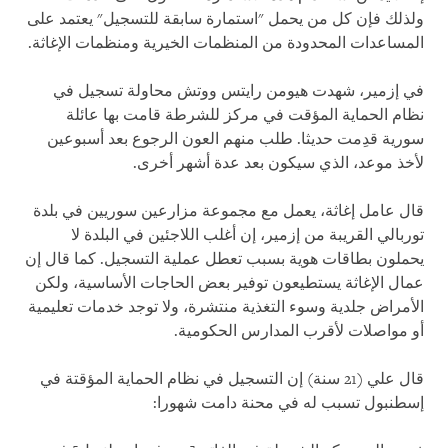
ولذلك فإن كل من يحمل "استمارة سابقة للتسجيل" يعتمد على
المساعدات المحدودة من المنظمات الخيرية ومنظمات الإغاثة.
في إزمير، شهدت هيومن رايتس ووتش محاولة تسجيل في
نظام الحماية المؤقت في مركز للشرطة قامت بها عائلة
سورية قدِمت حديثا. طلب منهم العون الرجوع بعد أسبوعين
لأخذ موعد، الذي سيكون بعد عدة أشهر أخرى.
قال عامل إغاثة، يعمل مع مجموعة مزارعين سوريين في بلدة
توربالي القريبة من إزمير، إن أغلب اللاجئين في البلدة لا
يحملون بطاقات هوية بسبب تعطل عملية التسجيل. كما قال إن
عمال الإغاثة يستطيعون توفير بعض الحاجات الأساسية، ولكن
الأمراض جلدية وسوء التغذية منتشرة، ولا توجد خدمات تعليمية
أو مواصلات لأقرب المدارس الحكومية.
قال علي (21 سنة) إن التسجيل في نظام الحماية المؤقتة في
إسطنبول تسبب له في محنة دامت شهورا: