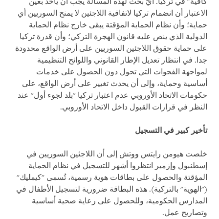
كافية" في تركيا. أيّ بحث لهذه المسألة يجب أن يأخذ بعين
الاعتبار أن انضمام تركيا لاتفاقية اللاجئين لا يمنح السوريين أي
حماية؛ وأن نظام الحماية المؤقتة يبقى خارج نظام الحماية
الدولية الذي ينص عليه قانون الهجرة التركي؛ وأن قدرة تركيا
على حماية حقوق اللاجئين السوريين على أرض الواقع محدودة
جدا. في انتظار تعديل الإطار القانوني واللوائح التنظيمية
لمواجهة الفجوات التي تحول دون الحصول على خدمات
أساسية وحماية، وإلى أن يحدث تغيير على أرض الواقع، على
حكومات الاتحاد الأوروبي عدم اعتبار تركيا "بلد لجوء أول" عند
النظر في قرارات القبول داخل الاتحاد الأوروبي.
تأخير كبير في التسجيل
خلصت هيومن رايتس ووتش إلى أن اللاجئين السوريين في
إسطنبول وإزمير انتظروا أشهر للتسجيل في نظام الحماية
المؤقتة والحصول على بطاقات هوية رسمية، تُسمى "كيمليك"
("الهوية" بالتركية). هذه البطاقة ضرورية لتسجيل الأطفال في
المدارس الحكومية، وللحصول على رعاية صحية أساسية
وتصاريح عمل.