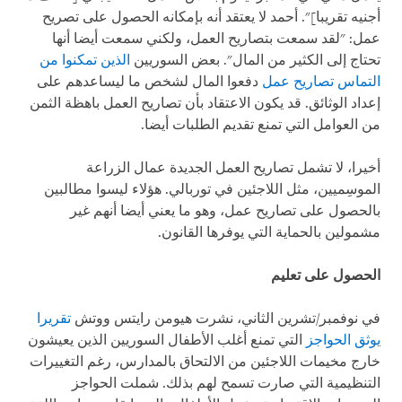
أجنيه تقريبا]". أحمد لا يعتقد أنه بإمكانه الحصول على تصريح
عمل: "لقد سمعت بتصاريح العمل، ولكني سمعت أيضا أنها
تحتاج إلى الكثير من المال". بعض السوريين
الذين تمكنوا من
التماس تصاريح عمل
دفعوا المال لشخص ما ليساعدهم على
إعداد الوثائق. قد يكون الاعتقاد بأن تصاريح العمل باهظة الثمن
من العوامل التي تمنع تقديم الطلبات أيضا.
أخيرا، لا تشمل تصاريح العمل الجديدة عمال الزراعة
الموسِميين، مثل اللاجئين في توربالي. هؤلاء ليسوا مطالبين
بالحصول على تصاريح عمل، وهو ما يعني أيضا أنهم غير
مشمولين بالحماية التي يوفرها القانون.
الحصول على تعليم
في نوفمبر/تشرين الثاني، نشرت هيومن رايتس ووتش
تقريرا
يوثق الحواجز
التي تمنع أغلب الأطفال السوريين الذين يعيشون
خارج مخيمات اللاجئين من الالتحاق بالمدارس، رغم التغييرات
التنظيمية التي صارت تسمح لهم بذلك. شملت الحواجز