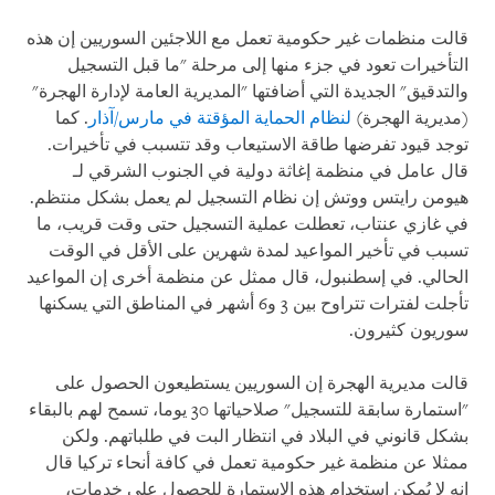
قالت منظمات غير حكومية تعمل مع اللاجئين السوريين إن هذه
التأخيرات تعود في جزء منها إلى مرحلة "ما قبل التسجيل
والتدقيق" الجديدة التي أضافتها "المديرية العامة لإدارة الهجرة"
(مديرية الهجرة)
لنظام الحماية المؤقتة في مارس/آذار
. كما
توجد قيود تفرضها طاقة الاستيعاب وقد تتسبب في تأخيرات.
قال عامل في منظمة إغاثة دولية في الجنوب الشرقي لـ
هيومن رايتس ووتش إن نظام التسجيل لم يعمل بشكل منتظم.
في غازي عنتاب، تعطلت عملية التسجيل حتى وقت قريب، ما
تسبب في تأخير المواعيد لمدة شهرين على الأقل في الوقت
الحالي. في إسطنبول، قال ممثل عن منظمة أخرى إن المواعيد
تأجلت لفترات تتراوح بين 3 و6 أشهر في المناطق التي يسكنها
سوريون كثيرون.
قالت مديرية الهجرة إن السوريين يستطيعون الحصول على
"استمارة سابقة للتسجيل" صلاحياتها 30 يوما، تسمح لهم بالبقاء
بشكل قانوني في البلاد في انتظار البت في طلباتهم. ولكن
ممثلا عن منظمة غير حكومية تعمل في كافة أنحاء تركيا قال
إنه لا يُمكن استخدام هذه الاستمارة للحصول على خدمات،