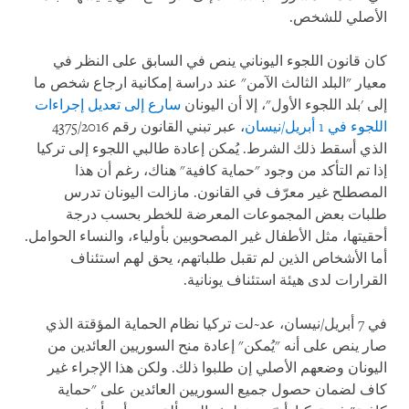
الأصلي للشخص.
كان قانون اللجوء اليوناني ينص في السابق على النظر في
معيار "البلد الثالث الآمن" عند دراسة إمكانية ارجاع شخص ما
إلى 'بلد اللجوء الأول"، إلا أن اليونان
سارع إلى تعديل إجراءات
اللجوء في 1 أبريل/نيسان
، عبر تبني القانون رقم 4375/2016
الذي أسقط ذلك الشرط. يُمكن إعادة طالبي اللجوء إلى تركيا
إذا تم التأكد من وجود "حماية كافية" هناك، رغم أن هذا
المصطلح غير معرّف في القانون. مازالت اليونان تدرس
طلبات بعض المجموعات المعرضة للخطر بحسب درجة
أحقيتها، مثل الأطفال غير المصحوبين بأولياء، والنساء الحوامل.
أما الأشخاص الذين لم تقبل طلباتهم، يحق لهم استئناف
القرارات لدى هيئة استئناف يونانية.
في 7 أبريل/نيسان، عد
~
لت تركيا نظام الحماية المؤقتة الذي
صار ينص على أنه "يُمكن" إعادة منح السوريين العائدين من
اليونان وضعهم الأصلي إن طلبوا ذلك. ولكن هذا الإجراء غير
كاف لضمان حصول جميع السوريين العائدين على "حماية