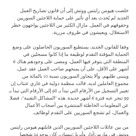
خلصت هيومن رايتس ووتش إلى أن قانون تصاريح العمل
الجديد لم يُحدث بعد أي تأثير على حماية اللاجئين السوريين
وحقوقهم في العمل. مازال الكثير من اللاجئين يواجهون خطر
الاستغلال، ويعيشون في ظروف مزرية.
وفقا للقانون الجديد، يستطيع السوريون الحاصلون على وضع
الحماية المؤقتة التقدم لوظيفة ما إذا كانوا مسجلين في
المنطقة التي يتوفر فيها العمل، ومضى على وجودهم هناك 6
أشهر على الأقل، على أن يمنحهم صاحب العمل عقد عمل،
ويتبنى طلبهم، وألا يتجاوز السوريون نسبة 10 بالمائة من
مجموع العاملين لديه. قالت منظمة دولية في غازي عنتاب إن
تغيير التسجيل من الأرقام التي تبدأ بـ 98 إلى الأرقام التي تبدأ بـ
99 تنجر عنه فترة 6 أشهر جديدة. هذه "المشاكل التقنية"، فضلا
عن المعلومات الخاطئة المنتشرة بين أصحاب الأعمال
والعمال، لم تشجع السوريين على التقدم لوظائف.
من بين عائلات اللاجئين السوريين الذين قابلتهم هيومن رايتس
ووتش في مارس/آذار وأبريل/نيسان، كان يوجد 24 شخصا