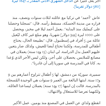
أجر يقلّ كثيرا عن
الدخل الشهري الأدنى المقدّر بـ 1647 ليرة
[560 دولار تقريبا]
.
عاش "أحمد" في تركيا مع عائلته لثلاث سنوات ونصف، منذ
فراره من مدينة الحسكة، مسقط رأسه. قال: "تسجلنا وحصلنا
على كيمليك منذ البداية". يعمل أحمد ليلا في مخبز، ويحصل
على 1000 ليرة [344 دولار] شهريا، وهو مبلغ غير كاف ليُعيل
عائلة من 5 أفراد في إسطنبول. قال: "بطبيعة الحال، يحتاج
أطفالي للمدرسة، ولكننا نحتاج أيضا للعيش، ولذلك صار يتعين
عليهم العمل بدل الدراسة. لي ابنان (15 و14 سنة) يعملان في
مصانع للملابس. يحصلان على أجر، ولكن ليس الأجر الذي وُعدا
به. كانا في المدرسة في سوريا إلى أن غادرنا".
سميرة، سوريّة من دمشق، لها 5 أطفال تتراوح أعمارهم بين 9
و17 سنة. ابنتها البالغة من العمر 9 سنوات هي الوحيدة المُسجلة
بالمدرسة. قالت إن ابنيها (17 و14 سنة) يعملان ليساعدا العائلة،
ولكنهما تعرضا للاستغلال والانتهاك:
انقطع ولداي عن العمل في المصنع منذ يومين. عمل الأكبر