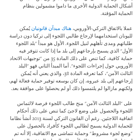
أشكال الحماية الدولية الأخرى ما داموا مشمولين بنظام
الحماية المؤقتة.
عملا بالاتفاق التركي-الأوروبي،
هناك مبدآن قانونيان
يُمكن
لليونان استخدامهما لإرجاع طالبي اللجوء إلى تركيا دون دراسة
طلباتهم ومدى تأهلهم لنيل اللجوء. الأول هو مبدأ "بلد اللجوء
الأول" الذي يسمح بإرجاعهم إلى بلد ما إذا كانت تتوفر فيه
حماية كافية، كما تنص على ذلك المادة 35 من "توجيهات الاتحاد
الأوروبي حول إجراءات اللجوء". أما المبدأ الثاني فهو "البلد
الثالث الآمن"، كما تعرفه المادة 38، والذي يعني أنه يُمكن
إرجاعهم إلى بلد عبروه، إن كان بوسعه توفير حماية فعالة لهم،
ولكنهم مازالوا لم يلتمسوا ذلك أو لم يحصلوا على موافقة بعد.
على "البلد الثالث الآمن" منح طالب اللجوء فرصة لالتماس
اللجوء والحصول على وضع لاجئ كما تنص على ذلك أحكام
اتفاقية اللاجئين. رغم أن القانون التركي لسنة 2013 أنشأ نظاما
للحماية الدولية يسمح لطالبي اللجوء كأفراد بالحصول على
"وضع لجوء مشروط" وحماية تتماشى مع الاتفاقية، إلا أنه تم