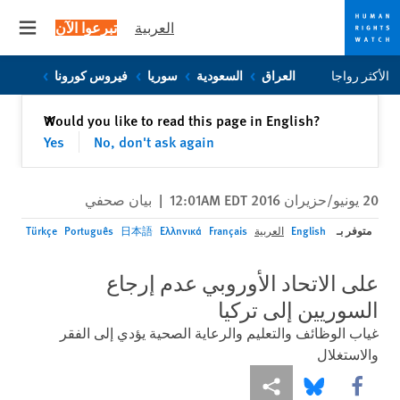
العربية
تبرعوا الآن
 menu
Skip
Skip
الأكثر رواجا
العراق
السعودية
سوريا
فيروس كورونا
to
to
cookie
main
إغلاق
Would you like to read this page in English?
✕
content
privacy
Yes
No, don't ask again
notice
20 يونيو/حزيران 2016 12:01AM EDT
|
بيان صحفي
متوفر بـ
English
العربية
Français
Ελληνικά
日本語
Português
Türkçe
على الاتحاد الأوروبي عدم إرجاع
السوريين إلى تركيا
غياب الوظائف والتعليم والرعاية الصحية يؤدي إلى الفقر
والاستغلال
Share this via Facebook
Share this via مشاركة
Share this via Bluesky