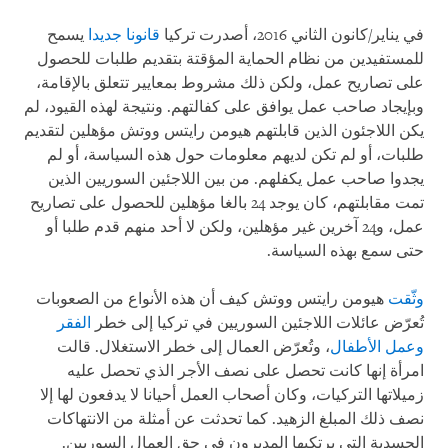
في يناير/كانون الثاني 2016، أصدرت تركيا
قانونا جديدا
يسمح
للمستفيدين من نظام الحماية المؤقتة بتقديم طلبات للحصول
على تصاريح عمل، ولكن ذلك مشروط بمعايير تتعلق بالإقامة،
وبإيجاد صاحب عمل يوافق على كفالتهم. ونتيجة لهذه القيود، لم
يكن اللاجئون الذين قابلتهم هيومن رايتس ووتش مؤهلين لتقديم
طلبات، أو لم تكن لديهم معلومات حول هذه السياسة، أو لم
يجدوا صاحب عمل يكفلهم. من بين اللاجئين السوريين الذين
تمت مقابلتهم، كان يوجد 24 بالغا مؤهلين للحصول على تصاريح
عمل، و24 آخرين غير مؤهلين، ولكن لا أحد منهم قدم طلبا أو
حتى سمع بهذه السياسة.
وثّقت
هيومن رايتس ووتش كيف أن هذه الأنواع من الصعوبات
تُعرّض عائلات اللاجئين السوريين في تركيا إلى خطر
الفقر
وعمل الأطفال
، وتُعرّض العمال إلى خطر الاستغلال. قالت
امرأة إنها كانت تحصل على نصف الأجر الذي تحصل عليه
زميلاتها التركيات، وكان أصحاب العمل أحيانا لا يدفعون لها إلا
نصف ذلك المبلغ الزهيد. كما تحدثت عن أمثلة من الانتهاكات
الجسدية التي يرتكبها المديرون في حق العمال السوريين.