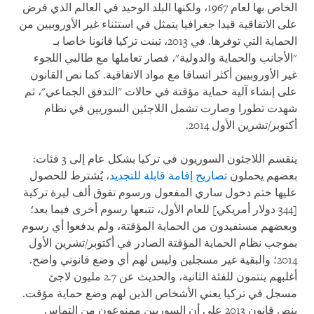
الخاص بها لعام 1967، ولكنها البلد الوحيد في العالم الذي فرض
على الاتفاقية قيدا جغرافيا يتمثل في استثناء غير الأوروبيين من
الحماية التي توفرها. في 2013، تبنت تركيا قانونا خاصا بـ
"الأجانب والحماية والدولية"، فصار تعاملها مع طالبي اللجوء
غير الأوروبيين أكثر اتساقا مع مواد الاتفاقية. كما نص القانون
على إنشاء آلية حماية مؤقتة في حالات "التدفق الجماعي"، ثم
شهدت تطورا وصارت تشمل اللاجئين السوريين في نظام
أكتوبر/تشرين الأول 2014.
ينقسم اللاجئون السوريون في تركيا بشكل عام إلى 3 فئات:
بعضهم يحملون
تصاريح إقامة قابلة للتجديد
، يُشترط للحصول
عليها ختم دخول ساري المفعول ورسوم تفوق ألف ليرة تركية
[344 دولار أمريكي] للعام الأول، تتبعها رسوم أخرى فيما بعد؛
وبعضهم مستفيدون من الحماية المؤقتة، ولم يدفعوا أي رسوم
بموجب نظام الحماية المؤقتة الصادر في أكتوبر/تشرين الأول
2014؛ والبقية غير مسجلين وليس لهم أي وضع قانوني واضح.
أغلبهم ينتمون للفئة الثانية، والحديث عن 2.7 مليون لاجئ
مسجل في تركيا يعني الأشخاص الذين لهم وضع حماية مؤقت.
ينص قانون 2013 على أن السوريين ممنوعون من التماس