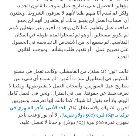
مؤهلين للحصول على تصاريح عمل بموجب القانون الجديد،
ولكن لم يُقدم أيّا منهم طلبا لأنهم لا يعرفون الشروط، ويظنون
أن أصحاب العمل لن يقبلوا بذلك، أو يعتقدون أنهم لن يجدوا
صاحب عمل يكفلهم. كما كان يوجد 24 آخرين غير مؤهلين لأنهم
لم يكونوا مسجلين، أو هو لم يُسجَلوا لمدة طويلة في المكان
المناسب. لم يسمع أي من الأشخاص الـ 48 بحقه في الحصول
على تصريح عمل – أو تقديم طلب بشأنه – بموجب القانون
الجديد.
قالت "نور" (21 سنة)، من القامشلي، وكانت تعمل في مصنع
للملابس في إسطنبول منذ 10 أشهر: "لم نسمع أي شيء عن
تصاريح عمل السوريين. وأصحاب العمل لا يشترطونها، ولكننا لا
نعرف شيئا عن حقوقنا. أمي في المنزل، ونحن في العمل كامل
اليوم، ولا أحد يقول لنا شيئا". كما قالت إنها تعرضت وسوريين
آخرين للانتهاك والاستغلال. يُقدّر
الحد الأدنى للأجر الشهري في
تركيا بـ 1647 ليرة (560 دولار تقريبا)
، إلا أن نور وُعدت بأجر
شهري قدره 900 ليرة [305 دولار]، وأحيانا لا تحصل عليه.