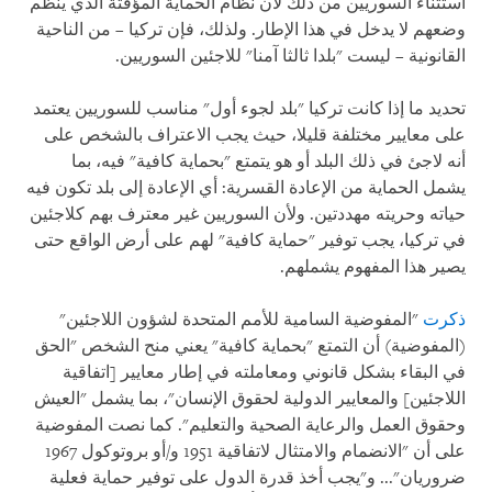
استثناء السوريين من ذلك لأن نظام الحماية المؤقتة الذي ينظم
وضعهم لا يدخل في هذا الإطار. ولذلك، فإن تركيا – من الناحية
القانونية – ليست "بلدا ثالثا آمنا" للاجئين السوريين.
تحديد ما إذا كانت تركيا "بلد لجوء أول" مناسب للسوريين يعتمد
على معايير مختلفة قليلا، حيث يجب الاعتراف بالشخص على
أنه لاجئ في ذلك البلد أو هو يتمتع "بحماية كافية" فيه، بما
يشمل الحماية من الإعادة القسرية: أي الإعادة إلى بلد تكون فيه
حياته وحريته مهددتين. ولأن السوريين غير معترف بهم كلاجئين
في تركيا، يجب توفير "حماية كافية" لهم على أرض الواقع حتى
يصير هذا المفهوم يشملهم.
ذكرت
"المفوضية السامية للأمم المتحدة لشؤون اللاجئين"
(المفوضية) أن التمتع "بحماية كافية" يعني منح الشخص "الحق
في البقاء بشكل قانوني ومعاملته في إطار معايير [اتفاقية
اللاجئين] والمعايير الدولية لحقوق الإنسان"، بما يشمل "العيش
وحقوق العمل والرعاية الصحية والتعليم". كما نصت المفوضية
على أن "الانضمام والامتثال لاتفاقية 1951 و/أو بروتوكول 1967
ضروريان"... و"يجب أخذ قدرة الدول على توفير حماية فعلية