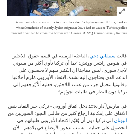
Click to expand Image
A migrant child stands in a tent on the side of a highway near Edirne, Turkey
where hundreds of mostly Syrian migrants have had to wait as Turkish police
prevent their bid to cross the border with Greece.
© 2015 Osman Orsal / Reuters
قالت
ستيفاني دجي
، الباحثة الزملية في قسم حقوق اللاجئين
في هيومن رايتس ووتش: "بما أن تركيا تأوي أكثر من مليوني
لاجئ سوري، ليس مفاجئا أن الكثير منهم لا يحصلون على
الدعم الذي يحتاجون إليه بشدة. الاتحاد الأوروبي مُلزم أخلاقيا
وقانونيا بتحمل جزء من عبء اللاجئين، فعليه ألاّ يُرجعهم إلى
تركيا دون النظر في طلبات لجوئهم".
في مارس/آذار 2016 دخل اتفاق أوروبي - تركي حيز النفاذ. ينص
الاتفاق على إمكانية ارجاع كثير من طالبي اللجوء السوريين من
اليونان
إلى تركيا دون أن يُقيّم الاتحاد الأوروبي طلباتهم في
الحصول على حماية – بسبب تدهور الأوضاع في بلادهم – لأن