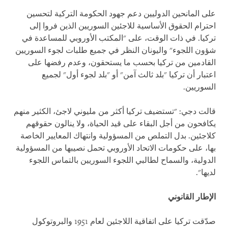
على المانحين الدوليين دعم جهود الحكومة التركية لتحسين
احترام الحقوق الأساسية للاجئين السوريين الذين فروا إلى
تركيا. في ذات الوقت، على "المكتب الأوروبي للمساعدة في
شؤون اللجوء" واليونان النظر في جميع طلبات لجوء السوريين
القادمين من تركيا بحسب ما يستحقون، وعدم رفضها على
اعتبار أن تركيا "بلد ثالث آمن" أو "بلد لجوء أول" لجميع
السوريين.
قالت دجي: "تستضيف تركيا أكثر من مليوني لاجئ، الكثير منهم
يكافحون من أجل البقاء على قيد الحياة، ولا ينالون حقوقهم
كلاجئين. بدل التملص من المسؤولية وانتهاك المعايير الخاصة
بها، على حكومات الاتحاد الأوروبي تحمل نصيبها من المسؤولية
الدولية، والسماح لطالبي اللجوء السوريين بالتماس اللجوء
لديها".
الإطار القانوني
صدّقت تركيا على اتفاقية اللاجئين لعام 1951 والبروتوكول