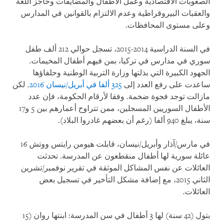
الصعوبات الاقتصادية وعمل الأطفال والمضايقات وحاجز اللغة
والعقبات البيروقراطية وعدم الالتزام بالقوانين في المدارس
وعلى مستوى المحافظات.
في السنة الدراسية 2014-2015، تسجل حوالي 212 ألف طفل
سوري في مدارس في تركيا، بمن فيهم أطفال المخيمات.
الجهود الكبيرة التي بذلتها وزارة التربية الوطنية وحلفاؤها
ساعدت على رفع العدد إلى
325 ألفا في أبريل/نيسان 2016
. لكن
مازالت توجد فجوة ضخمة. وفقا لأرقام الحكومة، فإن عدد
الأطفال السوريين المسجلين، ممن تتراوح أعمارهم بين 5 و17
سنة، يبلغ 940 ألفا (رغم أن بعضهم غادروا البلاد).
في مارس/آذار وأبريل/نيسان، قابلت هيومن رايتس ووتش 16
عائلة سورية لها أطفال منقطعون عن المدرسة. تحدثت
العائلات عن نفس المشاكل الموثقة في تقرير نوفمبر/تشرين
الثاني 2015، مع إضافة مشكل التأخير في تسجيل بعض
العائلات.
بتول (42 سنة) لها 3 أطفال في سن المدرسة: ابنتها روان (15