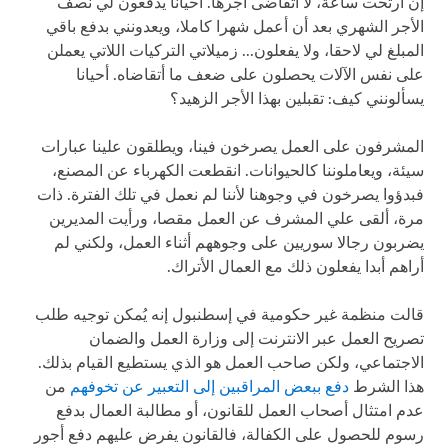
إن ارتحت ساعة، لا أتقاضى أجرها. أحيانا يدفعون لي نصف
الأجر الشهري بعد أن أعمل شهرا كاملا، ويعدونني بدفع باقي
المبلغ لي لاحقا، ولا يفعلون... زميلاتي التركيات اللاتي يعملن
على نفس الآلات يحصلون على ضعف ما أتقاضاه. أحيانا
يسألونني كيف: تقبلين بهذا الأجر الزهيد؟
المشرفون على العمل يصرخون فينا، ويطلقون علينا عبارات
سيئة، ويعاملوننا كالحيوانات. انقطعت الكهرباء عن المصنع،
فبدؤوا يصرخون في وجوهنا لأننا لم نعمل في تلك الفترة. ذات
مرة، ألقى علي المشرف عن العمل مقصا، ورأيت المديرين
يضربون رجالا سوريين على وجوههم أثناء العمل، ولكني لم
أراهم أبدا يفعلون ذلك مع العمال الأتراك.
قالت منظمة غير حكومية في إسطنبول إنه يُمكن توجيه طلب
تصريح العمل عبر الانترنت إلى وزارة العمل والضمان
الاجتماعي، ولكن صاحب العمل هو الذي يستطيع القيام بذلك.
هذا الشرط
دفع ببعض المراقبين إلى التعبير عن تخوفهم
من
عدم امتثال أصحاب العمل للقانون، أو مطالبة العمال بدفع
رسوم للحصول على الكفالة، فالقانون يفرض عليهم دفع أجور