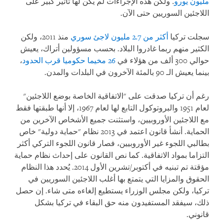
مليون يورو
. ولكن هذه الإجراءات لم يكن لها تأثير كبير على
اللاجئين السوريين حتى الآن.
سجلت تركيا
أكثر من 2.7 مليون لاجئ سوري
منذ 2011، ولكن
الكثير منهم ربما غادروا البلاد. بحسب مسؤولين أتراك، يعيش
حوالي 300 ألف من هؤلاء في
26 مخيما حكوميا قرب الحدود
،
بينما يعيش الـ 90 بالمئة الآخرون في البلدات والمدن.
رغم أن تركيا صدقت على "الاتفاقية الخاصة بوضع اللاجئين"
لعام 1951 والبروتوكول التابع لها لعام 1967، إلا أنها طبقتها فقط
مع اللاجئين الأوروبيين، واستثنت جميع الأشخاص الآخرين من
الحماية. أنشأ قانون اعتمد في 2013 نظام "حماية دولية" خاص
بطالبي اللجوء غير الأوروبيين، فصار قانون اللجوء التركي أكثر
التزاما بمواد الاتفاقية. كما نص القانون على إحداث نظام حماية
مؤقتة تم تبنيه في أكتوبر/تشرين الأول 2014. يُحدد هذا النظام
الحقوق والمزايا التي يتمتع بها أغلب اللاجئين السوريين في
تركيا، ولكن مجلس الوزراء يستطيع إلغاءه متى شاء. إن حصل
ذلك، سيفقد المستفيدون منه حق البقاء في تركيا بشكل
قانوني.