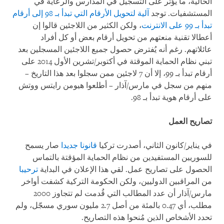
الحالية، ما يؤثر على التسجيل في المدارس والرعاية في
المستشفيات. توجد
آلية لتحويل الأرقام التي تبدأ بـ 98 إلى أرقام
تبدأ بـ 99 على الانترنت
، ولكن الكثير من اللاجئين قالوا إن
أعطالا تقنية منعتهم من تحويل أرقام بعض أو كل أفراد
عائلاتهم. رغم أنه يُفترض حصول جميع اللاجئين المسجلين بعد
تبني نظام الحماية الموقتة في أكتوبر/تشرين الأول 2014 على
أرقام تبدأ بـ 99، إلا أن 7 لاجئين ممن سجلوا بعد هذا التاريخ –
منهم من سجل في مارس/آذار – أطلعوا هيومن رايتس ووتش
على أرقام هوية تبدأ بـ 98.
تصاريح العمل
في يناير/كانون الثاني، أصدرت تركيا
قانونا جديدا
صار يسمح
للسوريين المستفيدين من نظام الحماية المؤقتة بالتماس
الحصول على تصاريح عمل. لقي هذا الإعلان في البداية
ترحيبا
من المراقبين الدوليين، ولكن الحكومة التركية كشفت أواخر
مارس/آذار أن عدد المطالب التي قُدمت لم تتجاوز 2000
مطلب، أي 0.47 بالمئة من أصل 2.7 مليون سوري مسجّل، ولم
تحدد الأشخاص الذين مُنحوا هذه التصاريح.