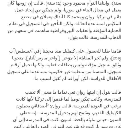
سنة)، وابناها التوأم محمود وجود (12 سنة). قالت إن زوجها كان
يعمل في مجال البناء في سوريا، ولم يتمكن من إيجاد عمل
دائم في تركيا. روان ومحمد كانا آنذاك يعملان في مصنع
للملابس لمساعدة العائلة. ولكن التأخير في التسجيل في نظام
الحماية المؤقتة والعقبات البيروقراطية ساهمت في منعهم من
الذهاب للمدرسة. قالت بتول:
قدّمنا طلبا للحصول على كيمليك منذ مجيئنا [في أغسطس/آب
2015]، ولم نُجر المقابلة إلا مؤخرا [أواخر مارس/آذار]. منحونا
وثائق تسجيل مؤقتة وليس بطاقات فعلية، ولكنها تحمل أرقام
تسجيل. التمسنا من منظمة غير حكومية مساعدتنا على تسجيل
الأطفال للدراسة، لكن أوراقنا لم تُقبل لسبب ما.
قالت بتول إن ابنتها روان تعي تماما ما معنى ألا تذهب
للمدرسة، وكانت تبكي يوميا لما قدموا إلى تركيا لأنها كانت
ترغب في العودة للمدرسة. قالت روان: "أصدقائي يحملون
الكيمليك القديم، وسُمح لهم بدخول المدرسة... إنه حظي
السيئ. حياتي مليئة بالحظ السيئ. كنت في المدرسة إلى أن
غادرت سوريا، كنت قد شرعت للتو في الصف العاشر. كنت