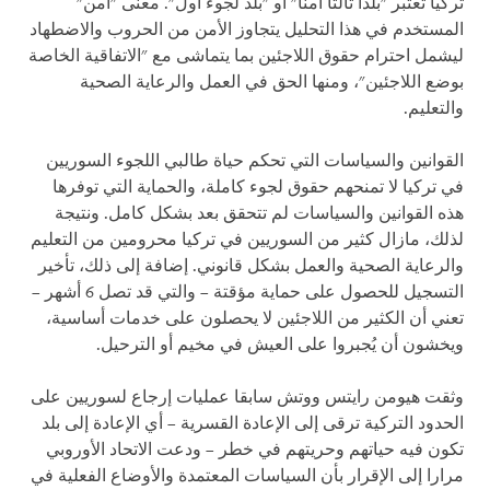
تركيا تُعتبر "بلدا ثالثا آمنا" أو "بلد لجوء أول". معنى "آمن"
المستخدم في هذا التحليل يتجاوز الأمن من الحروب والاضطهاد
ليشمل احترام حقوق اللاجئين بما يتماشى مع "الاتفاقية الخاصة
بوضع اللاجئين"، ومنها الحق في العمل والرعاية الصحية
والتعليم.
القوانين والسياسات التي تحكم حياة طالبي اللجوء السوريين
في تركيا لا تمنحهم حقوق لجوء كاملة، والحماية التي توفرها
هذه القوانين والسياسات لم تتحقق بعد بشكل كامل. ونتيجة
لذلك، مازال كثير من السوريين في تركيا محرومين من التعليم
والرعاية الصحية والعمل بشكل قانوني. إضافة إلى ذلك، تأخير
التسجيل للحصول على حماية مؤقتة – والتي قد تصل 6 أشهر –
تعني أن الكثير من اللاجئين لا يحصلون على خدمات أساسية،
ويخشون أن يُجبروا على العيش في مخيم أو الترحيل.
وثقت هيومن رايتس ووتش سابقا عمليات إرجاع لسوريين على
الحدود التركية ترقى إلى الإعادة القسرية – أي الإعادة إلى بلد
تكون فيه حياتهم وحريتهم في خطر – ودعت الاتحاد الأوروبي
مرارا إلى الإقرار بأن السياسات المعتمدة والأوضاع الفعلية في