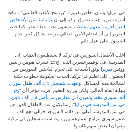
في أبريل/نيسان، خلُص تقييم لـ "برنامج الأغذية العالمي" لـ 1562
أسرة سورية جنوب شرق تركيا إلى أن
93 بالمئة من الأشخاص
الذين أجريت معهم مقابلات
يعيشون تحت خط الفقر. كما خلص
التقرير إلى أن انعدام الأمن الغذائي مرتبط بشكل كبير بعدم
الحصول على عمل دائم.
أغلب الأطفال السوريين في تركيا لا يستطيعون الذهاب إلى
المدرسة. في نوفمبر/تشرين الثاني 2015، نشرت هيومن رايتس
ووتش
تقريرا
يوثق الأسباب التي تحرم اللاجئين السوريين من
الحصول على تعليم في تركيا. اتخذت الحكومة خطوات جيّدة
لمعالجة هذه المشاكل، و
تعهدت بتسجيل 450 ألف طفل سوري
بنهاية العام الحالي. ولكن وزارة التعليم أقرت مؤخرا أن "
325
ألف سوري فقط يذهبون إلى مدارس من أصل 756 ألف لاجئ
في سن المدرسة في تركيا
". ربما يكون عدد الأطفال الذين هم
في سن المدرسة أعلى من ذلك، لأنه يوجد حوالي 940 ألف
طفل سوري تتراوح أعمارهم بين 5 و17 سنة مسجلين في تركيا،
رغم أن البعض منهم غادروا.