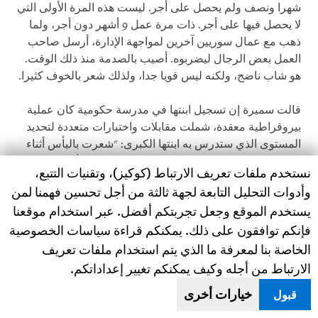
شهرا ونصف ولم يحصل على أجر. ليست هذه المرة الأولى التي
لا يحصل فيها على أجر. ذات مرة عمل 9 أشهر دون أجر، ولما
ذهب مع عمال سوريين آخرين لمواجهة الإدارة، أرسل صاحب
العمل بعض الرجال ليضربوه. أصيب بالصدمة منذ ذلك الوقت.
هو شاب ناضج، ولكنه ليس قويا جدا، ولذلك شعر بالخوف كثيرا.
قالت سميرة إن تسجيل ابنتها في مدرسة حكومية كان عملية
بيروقراطية معقدة، شملت مقابلات واختبارات متعددة لتحديد
المستوى الذي ستدرس به ابنتها الكبرى: "شعرت باليأس أثناء
هذه العملية، وفكرت في الانسحاب. ولكنهم في الأخير قالوا إنها
Human Rights Watch cookie preferences
نستخدم ملفات تعريف الارتباط (كوكيز)، وتقنيات التتبع،
ستُسجل في الصف الحادي عشر. لما ذهبت إلى المدرسة في
وأدوات التحليل التابعة لجهة ثالثة من أجل تحسين فهمنا لمن
اليوم الأول، طُلب منها الالتحاق بالصف التاسع. شعرت
يستخدم الموقع وجعل تجربتكم أفضل. عبر استخدام موقعنا
بالاستياء الشديد ودرست يوما واحدا ثم انقطعت".
فإنكم توافقون على ذلك. يمكنكم قراءة سياسات الخصوصية
الخاصة بنا لمعرفة ما الذي يتم استخدام ملفات تعريف
ابنة سميرة الأخرى [13 سنة] حضرت دروس الصف السابع إلى
أن صفعها موظف بالمدرسة على وجهها "لأنها كانت في الساحة
الارتباط من أجله وكيف يمكنكم تغيير إعداداتكم.
بينما كان عليها التواجد في الفصل". قالت والدتها: "لم تعُد
خيارات أخرى
قبول
للمدرسة منذ ذلك اليوم. حاولت منظمة غير حكومية التوسط،
ونسقت مقابلة مع المدير، ولكن ابنتي كانت مصدومة وغير