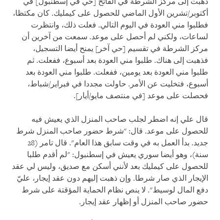
ذهبت إلى مركز الشرطة في الفاتح [حي في إسطنبول] في
أكتوبر/تشرين الأول الماضي للحصول على كيمليك. كان مكتظا،
فطلبوا مني العودة في اليوم التالي. فعلت ذلك، وانتظرت
لساعات، ولكني لم أحصل على موعد. سمعت من آخرين أن
مركز الشرطة في تقسيم [حي آخر] يمنح أيضا التسجيل،
فذهبت إلى هناك. طلبوا مني العودة بعد أسبوع، ففعلت. ثم
طلبوا مني العودة بعد يومين، ففعلت. طلبوا مني العودة بعد
أسبوع، فتخليت عن الأمر. حاولت مجددا في فبراير/شباط،
فحصلت على موعد [في منتصف مايو/أيار].
قال علي إنه اضطر لجلب صاحب المنزل الذي يعيش فيه
للحصول على موعد. قال: "شرط حضور صاحب المنزل شرط
جديد. بدأ العمل به في وقت سابق هذا العام". قال تامر (28
سنة)، وهو أيضا سوري يعيش في إسطنبول: "لم أقدم طلبا
للحصول على كيمليك بعد لأنني أسكن مع صديق، وليس لي عقد
الإيجار الذي صار شرطا. وإن ذهبت إليهم دون عقد إيجار، عليّ
دفع المال لوسيط". لا ينص نظام الحماية المؤقتة على شرط
حضور صاحب المنزل أو إظهار عقد إيجار.