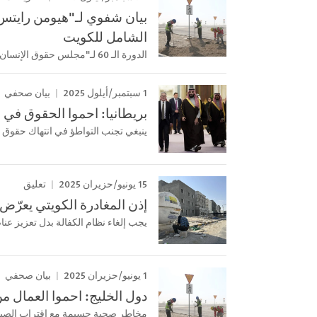
الشامل للكويت
الدورة الـ 60 لـ"مجلس حقوق الإنسان التابع للأمم المتحدة"
1 سبتمبر/أيلول 2025
بيان صحفي
بريطانيا: احموا الحقوق في ات
ينبغي تجنب التواطؤ في انتهاك حقوق ا
15 يونيو/حزيران 2025
تعليق
إذن المغادرة الكويتي يعرّض
يجب إلغاء نظام الكفالة بدل تعزيز عن
1 يونيو/حزيران 2025
بيان صحفي
دول الخليج: احموا العمال م
مخاطر صحية جسيمة مع اقتراب الص