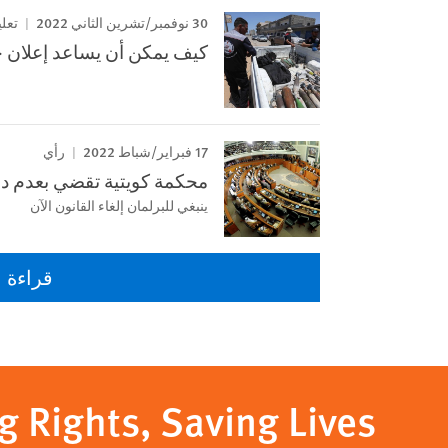
30 نوفمبر/تشرين الثاني 2022
تعل
كيف يمكن أن يساعد إعلان جد
17 فبراير/شباط 2022
رأي
محكمة كويتية تقضي بعدم دس
ينبغي للبرلمان إلغاء القانون الآن
قراءة ا
g Rights, Saving Lives