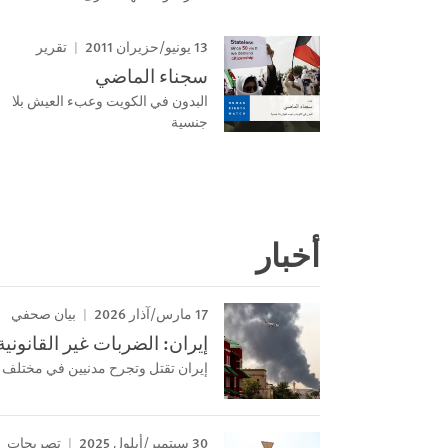
13 يونيو/حزيران 2011
تقرير
سجناء الماضي
البدون في الكويت وعبء العيش بلا
جنسية
أخبار
17 مارس/آذار 2026
بيان صحفي
إيران: الضربات غير القانونية
إيران تقتل وتجرح مدنيين في مختلف د
30 سبتمبر/أيلول 2025
تصريحات