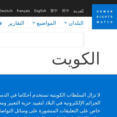
Skip
Skip
to
to
العربية
简中
繁中
English
Français
Deutsch
cookie
main
content
privacy
البلدان
المواضيع
التقارير
ف
notice
الكويت
لا تزال السلطات الكويتية تستخدم أحكاما في الدس
ا
لجرائم الإلكترونية في البلاد لتقييد حرية التعبير 
خاص على التعليقات المنشورة على وسائل التواصل