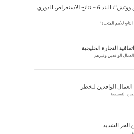
بيان شفوي لـ"هيومن رايتس ووتش": البند 6 – نتائج الاستعراض الدوري
فاقية التجارة الخليجية
لعمال الوافدين وغيرهم
 العمال الوافدين للخطر
اصره التعسفية
ن الحر الشديد
يف