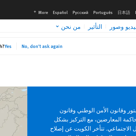
languages
More
Español
Русский
Português
日本語
يديو وصور
التأثير
من نحن
sh?
Yes
No, don't ask again
تور وقانون الأمن الوطني وقانون
ومحاكمة المعارضين، مع التركيز بشكل
 الاجتماعي.
تتأخر الكويت عن إصلاح