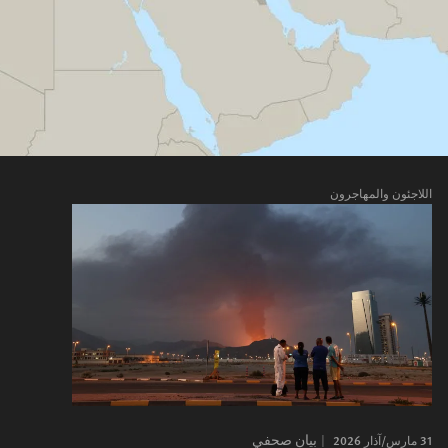
اللاجئون والمهاجرون
31 مارس/آذار 2026
بيان صحفي