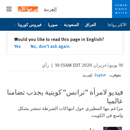
العربية
تبرعوا الآن
 menu
Skip
Skip
الأكثر رواجا
العراق
السعودية
سوريا
فيروس كورونا
to
to
cookie
main
إغلاق
Would you like to read this page in English?
✕
content
privacy
Yes
No, don't ask again
notice
10 يونيو/حزيران 2020 10:55AM EDT
|
رأي
متوفر بـ
English
العربية
فيديو لامرأة "ترانس" كويتية يجذب تضامنا
عالميا
مزاعم مها المطيري حول انتهاكات الشرطة تنتشر بشكل
واسع في الكويت