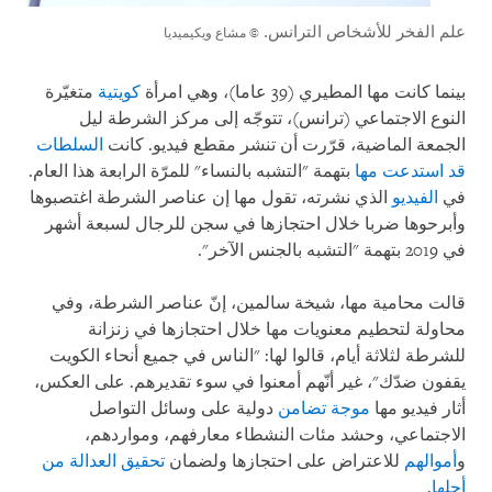
علم الفخر للأشخاص الترانس.
© مشاع ويكيميديا
بينما كانت مها المطيري (39 عاما)، وهي امرأة
كويتية
متغيّرة
النوع الاجتماعي (ترانس)، تتوجّه إلى مركز الشرطة ليل
الجمعة الماضية، قرّرت أن تنشر مقطع فيديو. كانت
السلطات
قد استدعت مها
بتهمة "التشبه بالنساء" للمرّة الرابعة هذا العام.
في
الفيديو
الذي نشرته، تقول مها إن عناصر الشرطة اغتصبوها
وأبرحوها ضربا خلال احتجازها في سجن للرجال لسبعة أشهر
في 2019 بتهمة "التشبه بالجنس الآخر".
قالت محامية مها، شيخة سالمين، إنّ عناصر الشرطة، وفي
محاولة لتحطيم معنويات مها خلال احتجازها في زنزانة
للشرطة لثلاثة أيام، قالوا لها: "الناس في جميع أنحاء الكويت
يقفون ضدّك"، غير أنّهم أمعنوا في سوء تقديرهم. على العكس،
أثار فيديو مها
موجة تضامن
دولية على وسائل التواصل
الاجتماعي، وحشد مئات النشطاء معارفهم، ومواردهم،
و
أموالهم
للاعتراض على احتجازها ولضمان
تحقيق العدالة من
أجلها
.