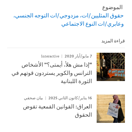
الموضوع
حقوق المثليين/ات، مزدوجي/ات التوجه الجنسي،
وعابري/ات النوع الاجتماعي
قراءة المزيد
7 مايو/أيار 2020
Interactive
“إذا مش هلأ، أيمتى؟” الأشخاص
الترانس والكوير يستردون قوتهم في
الثورة اللبنانية
16 يناير/كانون الثاني 2025
بيان صحفي
العراق: القوانين القمعية تقوض
الحقوق