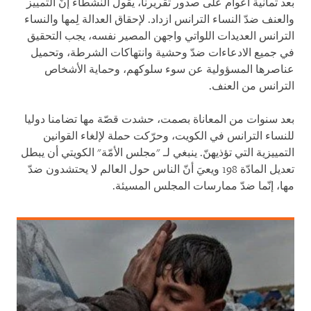
بعد ثمانية أعوام على صدور تقريرنا، يقول النشطاء إنّ التمييز
والعنف ضدّ النساء الترانس ازداد. لإحقاق العدالة لِمها والنساء
الترانس العديدات اللواتي واجهن المصير نفسه، يجب التحقيق
في جميع الادعاءات ضدّ وحشية وانتهاكات الشرطة، وتحميل
عناصرها المسؤولية عن سوء سلوكهم، وحماية الأشخاص
الترانس من العنف.
بعد سنوات من المعاناة بصمت، حشدت قصّة مها تضامنا دوليا
للنساء الترانس في الكويت، وحرّكت حملة لإلغاء القوانين
التمييزية التي تؤذيهنّ. ينبغي لـ "مجلس الأمّة" الكويتي أن يبطل
تعديل المادّة 198 ويعيَ أنّ الناس حول العالم لا يحتشدون ضدّ
مها، إنّما ضدّ ممارسات المجلس المسيئة.