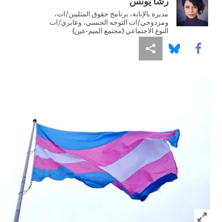
رشا يونس
مديرة بالإنابة، برنامج حقوق المثليين/ات،
ومزدوجي/ات التوجه الجنسي، وعابري/ات
النوع الاجتماعي (مجتمع الميم-عين)
Share this via Facebook
Share this via مشاركة
Share this via Bluesky
Click to expand Image