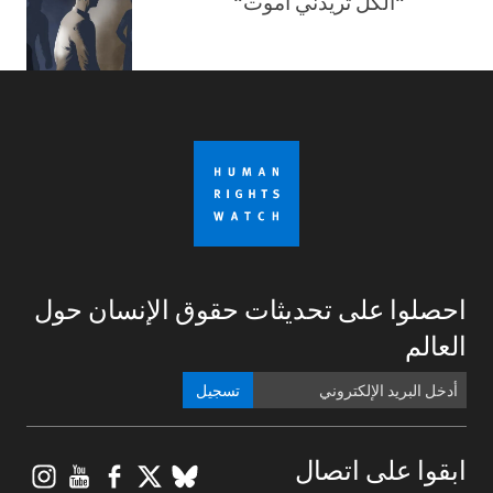
"الكل تريدني أموت"
احصلوا على تحديثات حقوق الإنسان حول
العالم
تسجيل
gram
ouTube
Facebook
BlueSky
X
ابقوا على اتصال