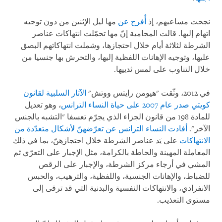
نجحت مساعيهم، إذ
أُفرج عن
مها ليل الإثنين من دون توجيه
اتهام إليها. قالت المحامية إنّ مها تحمّلت انتهاكات عناصر
الشرطة لثلاثة أيام خلال احتجازها، وشملت انتهاكاتهم البصق
عليها، وتوجيه الإهانات اللفظية إليها، والتحرش بها جنسيا من
خلال التناوب على لمس ثدييها.
في 2012، وثّقت "هيومن رايتس ووتش"
الآثار السلبية لقانون
كويتي صدر عام 2007 على حياة النساء الترانس
، وهو تعديل
للمادة 198 من قانون الجزاء الذي يجرّم تعسفا "التشبه بالجنس
الآخر".
أفادت النساء الترانس عن تعرّضهنّ لأشكال متعدّدة من
الانتهاكات
على يَد عناصر الشرطة خلال احتجازهنّ، بما في ذلك
المعاملة المهينة والحاطة بالكرامة، مثل الإجبار على التعرّي ثم
المشي في أرجاء مركز الشرطة، والإجبار على الرقص
للضباط، والإهانات الجنسية، واللفظية، والترهيب، والحبس
الانفرادي، والانتهاكات النفسية والبدنية التي قد ترقى إلى
مستوى التعذيب.