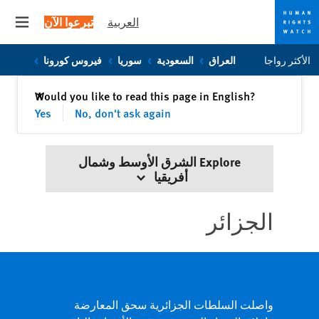
العربية
تبرعوا الآن
 menu
Skip
Skip
الأكثر رواجا
العراق
السعودية
سوريا
فيروس كورونا
to
to
cookie
main
إغلاق
Would you like to read this page in English?
✕
content
privacy
Yes
No, don't ask again
notice
Explore الشرق الأوسط وشمال
أفريقيا
الجزائر
واصلت السلطات الجزائرية سحق المعارضة