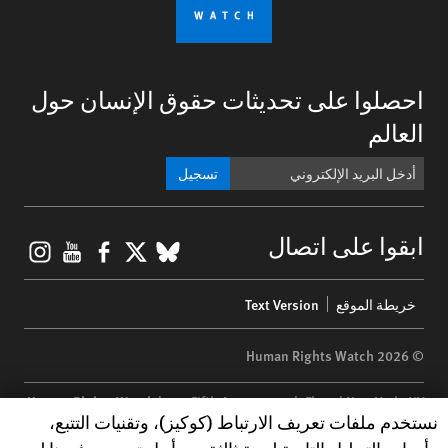
احصلوا على تحديثات حقوق الإنسان حول
العالم
تسجيل
gram
ouTube
Facebook
BlueSky
X
ابقوا على اتصال
Footer
خريطة الموقع
Text Version
menu
© 2026 Human Rights Watch
Human Rights Watch
| 350 Fifth Avenue, 34th Floor | New York,
NY
Human Rights Watch cookie preferences
نستخدم ملفات تعريف الارتباط (كوكيز)، وتقنيات التتبع،
10118-3299
USA
|
t
1.212.290.4700