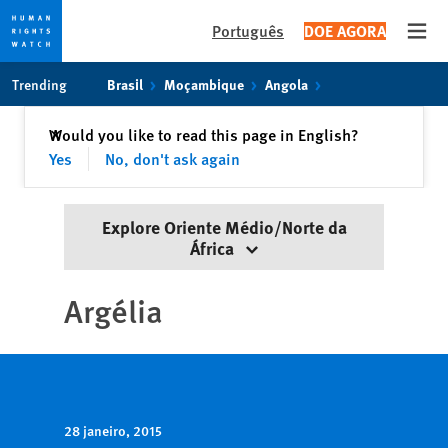
Português
DOE AGORA
Open
Skip
Skip
Trending
Brasil
Moçambique
Angola
to
to
cookie
main
Fechar
Would you like to read this page in English?
✕
privacy
content
Yes
No, don't ask again
notice
Explore Oriente Médio/Norte da
África
Argélia
28 janeiro, 2015