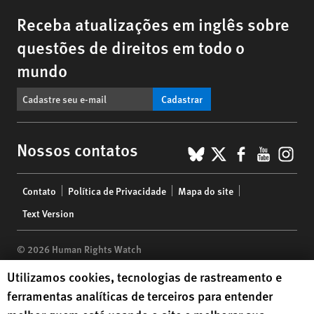
Receba atualizações em inglês sobre
questões de direitos em todo o
mundo
Cadastrar
BlueSky
X
Faceboo
YouTu
Ins
Nossos contatos
Footer
Contato
Política de Privacidade
Mapa do site
menu
Text Version
© 2026 Human Rights Watch
Human Rights Watch cookie preferences
Utilizamos cookies, tecnologias de rastreamento e
Human Rights Watch
| 350 Fifth Avenue, 34th Floor | New York,
NY
ferramentas analíticas de terceiros para entender
10118-3299
USA
|
t
1.212.290.4700