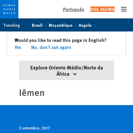
Português
DOE AGORA
Open
Skip
Skip
Trending
Brasil
Moçambique
Angola
to
to
cookie
main
Fechar
Would you like to read this page in English?
✕
privacy
content
Yes
No, don't ask again
notice
Explore Oriente Médio/Norte da
África
Iêmen
5 setembro, 2017