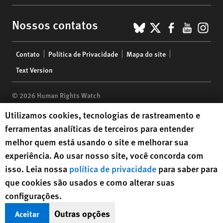
BlueSky
X
Faceboo
YouTu
Ins
Nossos contatos
Footer
Contato
Política de Privacidade
Mapa do site
menu
Text Version
© 2026 Human Rights Watch
Human Rights Watch cookie preferences
Utilizamos cookies, tecnologias de rastreamento e
Human Rights Watch
| 350 Fifth Avenue, 34th Floor | New York,
NY
ferramentas analíticas de terceiros para entender
10118-3299
USA
|
t
1.212.290.4700
melhor quem está usando o site e melhorar sua
Human Rights Watch
is a 501(C)(3) nonprofit registered in the US
experiência. Ao usar nosso site, você concorda com
under EIN: 13-2875808
isso. Leia nossa
política de privacidade
para saber para
que cookies são usados e como alterar suas
configurações.
Outras opções
Aceitar