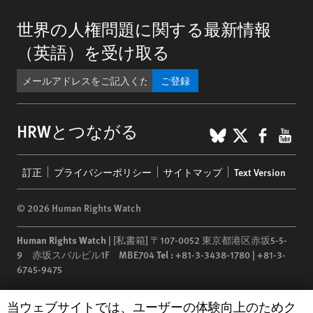
世界の人権問題に関する最新情報
（英語）を受け取る
ご登録
BlueSky
X
Faceb
You
HRWとつながる
Footer
訂正
プライバシーポリシー
サイトマップ
Text Version
menu
© 2026 Human Rights Watch
Human Rights Watch
| [私書箱] 〒107-0052 東京都港区赤坂5-5-
9 赤坂スバルビル1F MBE704
Tel :
+81-3-3438-1780 | +81-3-
6745-9475
Human Rights Watch
is a 501(C)(3) nonprofit registered in the US
Human Rights Watch cookie preferences
当ウェブサイトでは、ユーザーの体験向上のためク
under EIN: 13-2875808