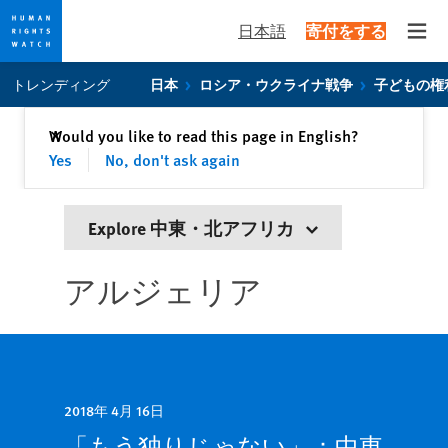
日本語
寄付をする
Open
Skip
Skip
トレンディング
日本
ロシア・ウクライナ戦争
子どもの権
to
to
cookie
main
閉じる
Would you like to read this page in English?
✕
privacy
content
Yes
No, don't ask again
notice
Explore 中東・北アフリカ
アルジェリア
2018年 4月 16日
「もう独りじゃない」：中東