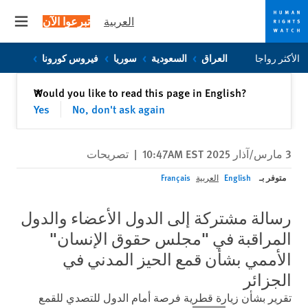
العربية
تبرعوا الآن
 menu
Skip
Skip
الأكثر رواجا
العراق
السعودية
سوريا
فيروس كورونا
to
to
cookie
main
إغلاق
Would you like to read this page in English?
✕
content
privacy
Yes
No, don't ask again
notice
3 مارس/آذار 2025 10:47AM EST
|
تصريحات
متوفر بـ
English
العربية
Français
رسالة مشتركة إلى الدول الأعضاء والدول
المراقبة في "مجلس حقوق الإنسان"
الأممي بشأن قمع الحيز المدني في
الجزائر
تقرير بشأن زيارة قطرية فرصة أمام الدول للتصدي للقمع