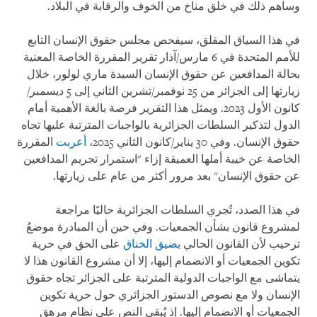
وساهم ذلك في خلق مناخ من الخوف والرقابة في البلاد.
في هذا السياق المقلق، سيفحص مجلس حقوق الإنسان التابع
للأمم المتحدة في 6 مارس/آذار تقرير المقررة الخاصة المعنية
بحالة المدافعين عن حقوق الإنسان السيدة ماري لولور، خلال
زيارتها إلى الجزائر من 25 نوفمبر/تشرين الثاني إلى 5 ديسمبر/
كانون الأول 2023. ويمثل هذا التقرير فرصة بالغة الأهمية أمام
الدول لتذكير السلطات الجزائرية بالواجبات المترتبة عليها تجاه
حقوق الإنسان. وفي 30 يناير/كانون الثاني 2025،
أعربت
المقررة
الخاصة عن خيبة أملها العميقة إزاء "استمرار تجريم المدافعين
عن حقوق الإنسان" بعد مرور أكثر من عام على زيارتها.
في هذا الصدد، تُجري السلطات الجزائرية حاليًا مراجعة
لمشروع قانون بشأن الجمعيات. وفي حين أن المبادرة موضعُ
ترحيب لأن القانون الحالي
يضيق الخناق
على الحق في حرية
تكوين الجمعيات أو الانضمام إليها، إلا أن مشروع القانون هذا لا
يتماشى مع الواجبات الدولية المترتبة على الجزائر تجاه حقوق
الإنسان ولا مع نصوص الدستور الجزائري حول حرية تكوين
الجمعيات أو الانضمام إليها. إذ يُبقي النص على نظام مرهق