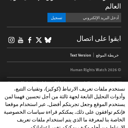
العالم
تسجيل
gram
ouTube
Facebook
BlueSky
X
ابقوا على اتصال
Footer
خريطة الموقع
Text Version
menu
© 2026 Human Rights Watch
Human Rights Watch
| 350 Fifth Avenue, 34th Floor | New York,
NY
Human Rights Watch cookie preferences
نستخدم ملفات تعريف الارتباط (كوكيز)، وتقنيات التتبع،
10118-3299
USA
|
t
1.212.290.4700
وأدوات التحليل التابعة لجهة ثالثة من أجل تحسين فهمنا لمن
Human Rights Watch
is a 501(C)(3) nonprofit registered in the US
يستخدم الموقع وجعل تجربتكم أفضل. عبر استخدام موقعنا
under EIN: 13-2875808
فإنكم توافقون على ذلك. يمكنكم قراءة سياسات الخصوصية
الخاصة بنا لمعرفة ما الذي يتم استخدام ملفات تعريف
الارتباط من أجله وكيف يمكنكم تغيير إعداداتكم.