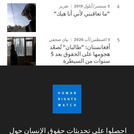
3 سبتمبر/أيلول 2019
تقرير
"ما تعاقبني لأني أنا هيك"
3 اغسطس/آب 2026
بيان صحفي
أفغانستان: "طالبان" تُصعّد
هجومها على الحقوق بعد 5
سنوات من السيطرة
احصلوا على تحديثات حقوق الإنسان حول