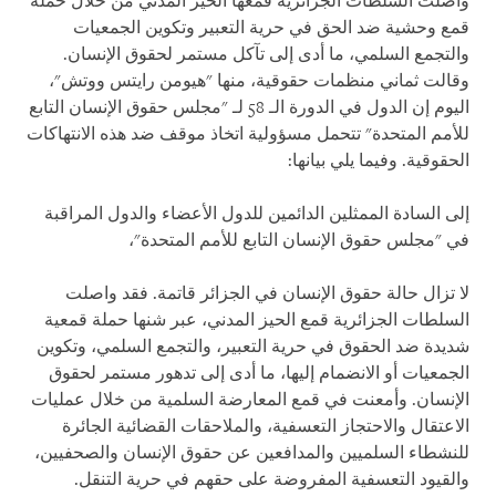
واصلت السلطات الجزائرية قمعها الحيز المدني من خلال حملة
قمع وحشية ضد الحق في حرية التعبير وتكوين الجمعيات
والتجمع السلمي، ما أدى إلى تآكل مستمر لحقوق الإنسان.
وقالت ثماني منظمات حقوقية، منها "هيومن رايتس ووتش"،
اليوم إن الدول في الدورة الـ 58 لـ "مجلس حقوق الإنسان التابع
للأمم المتحدة" تتحمل مسؤولية اتخاذ موقف ضد هذه الانتهاكات
الحقوقية. وفيما يلي بيانها:
إلى السادة الممثلين الدائمين للدول الأعضاء والدول
المراقبة
في "مجلس حقوق الإنسان التابع للأمم المتحدة"،
لا تزال حالة حقوق الإنسان في الجزائر قاتمة. فقد واصلت
السلطات الجزائرية قمع الحيز المدني، عبر شنها حملة قمعية
شديدة ضد الحقوق في حرية التعبير، والتجمع السلمي، وتكوين
الجمعيات أو الانضمام إليها، ما أدى إلى تدهور مستمر لحقوق
الإنسان. وأمعنت في قمع المعارضة السلمية من خلال عمليات
الاعتقال والاحتجاز التعسفية، والملاحقات القضائية الجائرة
للنشطاء السلميين والمدافعين عن حقوق الإنسان والصحفيين،
والقيود التعسفية المفروضة على حقهم في حرية التنقل.