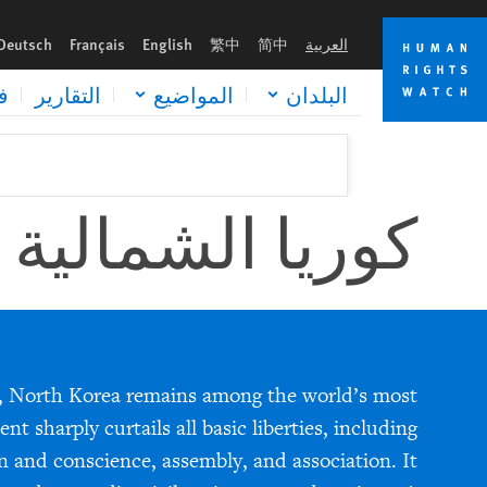
Skip
Skip
to
to
العربية
简中
繁中
English
Français
Deutsch
cookie
main
content
privacy
البلدان
المواضيع
التقارير
ف
notice
كوريا الشمالية
, North Korea remains among the world’s most
t sharply curtails all basic liberties, including
on and conscience, assembly, and association. It