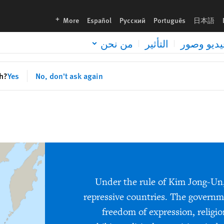
languages
More
Español
Русский
Português
日本語
يديو وصور
التأثير
من نحن
sh?
Yes
No, don't ask again
Under the rule of Kim Jong-Un
repressive countries. The governmen
freedom of expression, religi