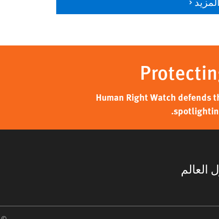
لمزيد
Protectin
Human Right Watch defends the
spotlightin
 العالم
 2026 Human Rights Watch