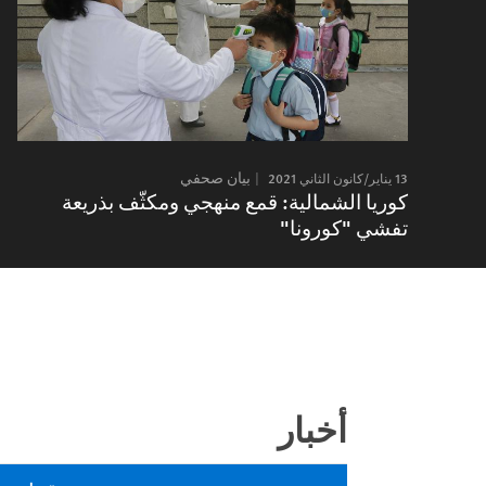
13 يناير/كانون الثاني 2021
بيان صحفي
كوريا الشمالية: قمع منهجي ومكثّف بذريعة
تفشي "كورونا"
أخبار