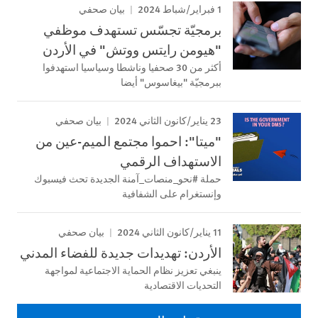
1 فبراير/شباط 2024
بيان صحفي
برمجيّة تجسّس تستهدف موظفي
"هيومن رايتس ووتش" في الأردن
أكثر من 30 صحفيا وناشطا وسياسيا استهدفوا
ببرمجيّة "بيغاسوس" أيضا
23 يناير/كانون الثاني 2024
بيان صحفي
"ميتا": احموا مجتمع الميم-عين من
الاستهداف الرقمي
حملة #نحو_منصات_آمنة الجديدة تحث فيسبوك
وإنستغرام على الشفافية
11 يناير/كانون الثاني 2024
بيان صحفي
الأردن: تهديدات جديدة للفضاء المدني
ينبغي تعزيز نظام الحماية الاجتماعية لمواجهة
التحديات الاقتصادية