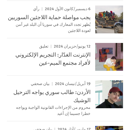
6 ديسمبر/كانون الأول 2024
رأي
يجب مواصلة حماية اللاجئين السوريين
يُظهر تجدد المعارك في سوريا أن البلد غير آمن
لعودة اللاجئين
12 يونيو/حزيران 2024
تعليق
الإنترنت الغدّار: التجريم الإلكتروني
لأفراد مجتمع الميم-عين
19 أبريل/نيسان 2024
بيان صحفي
الأردن: طالب سوري يواجه الترحيل
الوشيك
محروم من الإجراءات القانونية الواجبة ويواجه
خطرا جسيما إن أعيد
17 مارس/آذار 2024
بيان صحفي