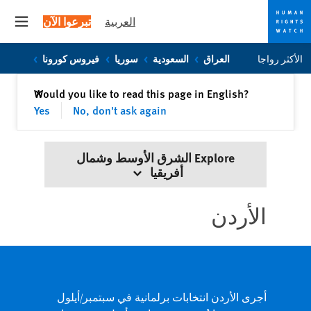
العربية
تبرعوا الآن
 menu
Skip
Skip
الأكثر رواجا
العراق
السعودية
سوريا
فيروس كورونا
to
to
cookie
main
إغلاق
Would you like to read this page in English?
✕
content
privacy
Yes
No, don't ask again
notice
Explore الشرق الأوسط وشمال
أفريقيا
الأردن
أجرى الأردن انتخابات برلمانية في سبتمبر/أيلول