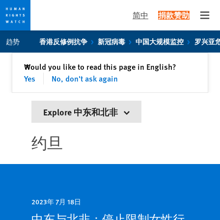
简中
捐款赞助
Open
Skip
Skip
趋势
香港反修例抗争
新冠病毒
中国大规模监控
罗兴亚
to
to
cookie
main
关闭
Would you like to read this page in English?
✕
privacy
content
Yes
No, don't ask again
notice
Explore 中东和北非
约旦
2023年 7月 18日
中东与北非：停止限制女性行