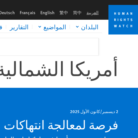
Skip
Skip
to
to
العربية
简中
繁中
English
Français
Deutsch
cookie
main
content
privacy
البلدان
المواضيع
التقارير
ف
notice
أمريكا الشمالية
2 ديسمبر/كانون الأول 2025
فرصة لمعالجة انتهاكات ال