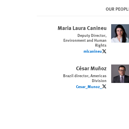
OUR PEOPL
Maria Laura Canineu
Deputy Director,
Environment and Human
Rights
mlcanineu
mlcanineu
César Muñoz
Brazil director, Americas
Division
_Cesar_Munoz
_Cesar_Munoz