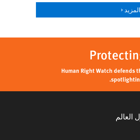
لمزيد
Protectin
Human Right Watch defends the
spotlightin
 العالم