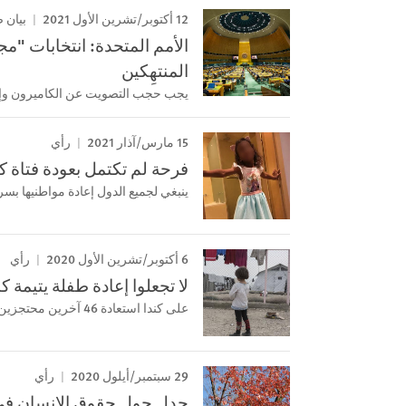
12 أكتوبر/تشرين الأول 2021
بيان 
الأمم المتحدة: انتخابات "م
المنتهِكين
يجب حجب التصويت عن الكاميرون وإريت
15 مارس/آذار 2021
رأي
فرحة لم تكتمل بعودة فتاة ك
ينبغي لجميع الدول إعادة مواطنيها بس
6 أكتوبر/تشرين الأول 2020
رأي
لا تجعلوا إعادة طفلة يتيمة كن
على كندا استعادة 46 آخرين محتجزين في شمال شرق سوريا
29 سبتمبر/أيلول 2020
رأي
جدل حول حقوق الإنسان في "