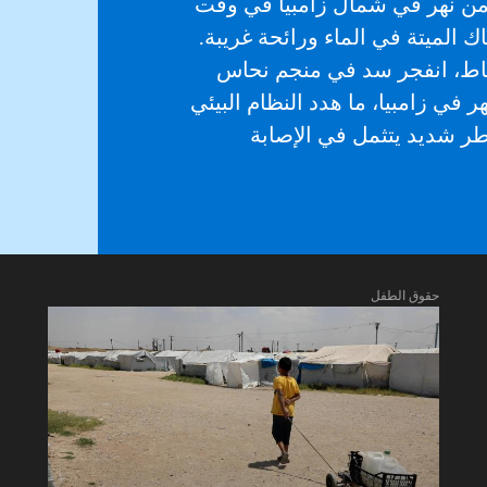
 عاما) لجلب الماء من نهر في شمال زامبيا في وقت
ك الميتة في الماء ورائحة غريبة.
دين كبرى. في 18 فبراير/شباط، انفجر سد في منجم نحاس
في زامبيا، ما هدد النظام البيئي
ر شديد يتثمل في الإصابة
حقوق الطفل