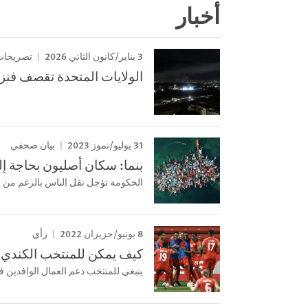
أخبار
3 يناير/كانون الثاني 2026
تصريحات
الولايات المتحدة تقصف فنزويل
31 يوليو/تموز 2023
بيان صحفي
بنما: سكان أصليون بحاجة إل
الحكومة تؤجل نقل الناس بالرغم من 
8 يونيو/حزيران 2022
رأي
كيف يمكن للمنتخب الكندي ل
ينبغي للمنتخب دعم العمال الوافدين في ق