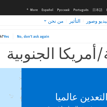
languages
More
Español
Русский
Português
日本語
يديو وصور
التأثير
من نحن
sh?
Yes
No, don't ask again
/
أمريكا الجنوبية
تعدين عالميا