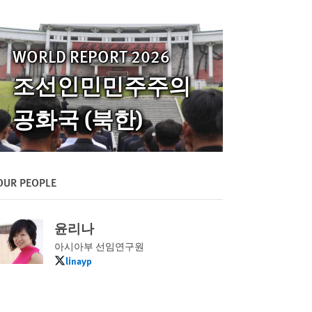
WORLD REPORT 2026
조선인민민주주의
공화국 (북한)
OUR PEOPLE
윤리나
아시아부 선임연구원
linayp
linayp