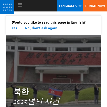
Skip
Skip
LANGUAGES
DONATE NOW
to
to
cookie
main
privacy
content
Close
Would you like to read this page in English?
✕
notice
Yes
No, don't ask again
World Report 2026
DOWNLOAD
북한
2025년의 사건