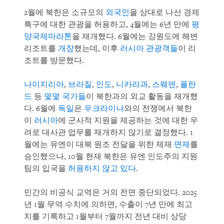
2월에 북한은 소규모의
외국인
을 상대로 나선 경제
특구에 대한 관광을 허용하고, 4월에는 6년 만에
평
양국제마라톤
을 재개했다. 6월에는 강원도에 해변
리조트를
개장
했는데, 이후
러시아 관광객들
이 리
조트를 방문했다.
나이지리아
,
브라질
,
인도
,
니카라과
,
스웨덴
,
폴란
드
등
몇몇 국가들
이 북한과의 외교 활동을 재개했
다. 6월에
독일
은
우크라이나
와의 전쟁에서 북한
이
러시아
에 군사적 지원을 제공하는 것에 대한 우
려로 대사관 업무를 재개하지 않기로 결정했다. 1
월에는 유엔이 대북 원조 전달을 위한 제재
면제
를
승인했으나, 10월 현재 북한은 유엔 인도주의 지원
팀의 입국을
허용하지 않고 있다
.
민간의 비공식 교역은 거의 전면 중단되었다. 2025
년 1월 무역 수치에 의하면, 수출이 7년 만에 최고
치를 기록하고 1월부터 7월까지 전년 대비 상당