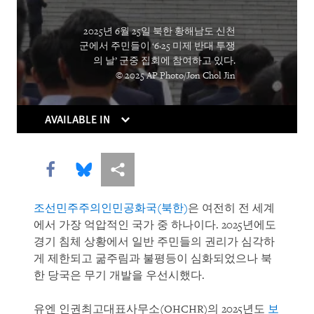
2025년 6월 25일 북한 황해남도 신천
군에서 주민들이 ‘6·25 미제 반대 투쟁
의 날’ 군중 집회에 참여하고 있다.
© 2025 AP Photo/Jon Chol Jin
AVAILABLE IN
Share this via Facebook
Share this via Bluesky
More sharing options
조선민주주의인민공화국(북한)
은 여전히 전 세계
에서 가장 억압적인 국가 중 하나이다. 2025년에도
경기 침체 상황에서 일반 주민들의 권리가 심각하
게 제한되고 굶주림과 불평등이 심화되었으나 북
한 당국은 무기 개발을 우선시했다.
유엔 인권최고대표사무소(OHCHR)의 2025년도
보