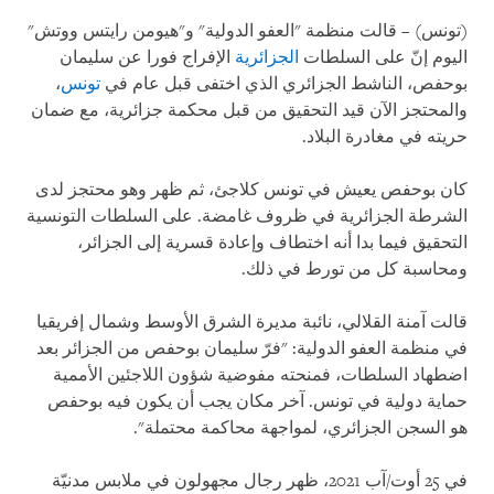
(تونس) – قالت منظمة "العفو الدولية" و"هيومن رايتس ووتش"
اليوم إنّ على السلطات
الجزائرية
الإفراج فورا عن سليمان
بوحفص، الناشط الجزائري الذي اختفى قبل عام في
تونس
،
والمحتجز الآن قيد التحقيق من قبل محكمة جزائرية، مع ضمان
حريته في مغادرة البلاد.
كان بوحفص يعيش في تونس كلاجئ، ثم ظهر وهو محتجز لدى
الشرطة الجزائرية في ظروف غامضة. على السلطات التونسية
التحقيق فيما بدا أنه اختطاف وإعادة قسرية إلى الجزائر،
ومحاسبة كل من تورط في ذلك.
قالت آمنة القلالي، نائبة مديرة الشرق الأوسط وشمال إفريقيا
في منظمة العفو الدولية: "فرّ سليمان بوحفص من الجزائر بعد
اضطهاد السلطات، فمنحته مفوضية شؤون اللاجئين الأممية
حماية دولية في تونس. آخر مكان يجب أن يكون فيه بوحفص
هو السجن الجزائري، لمواجهة محاكمة محتملة".
في 25 أوت/آب 2021، ظهر رجال مجهولون في ملابس مدنيّة