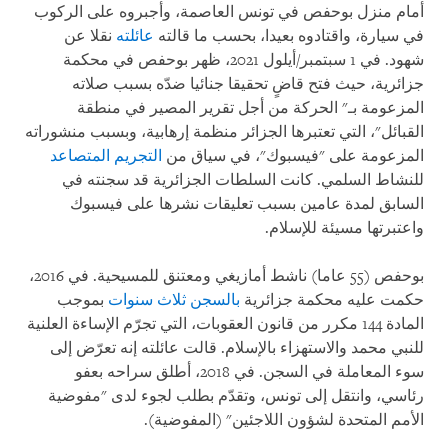
أمام منزل بوحفص في تونس العاصمة، وأجبروه على الركوب
في سيارة، واقتادوه بعيدا، بحسب ما قالته
عائلته
نقلا عن
شهود. في 1 سبتمبر/أيلول 2021، ظهر بوحفص في محكمة
جزائرية، حيث فتح قاضٍ تحقيقا جنائيا ضدّه بسبب صلاته
المزعومة بـ" الحركة من أجل تقرير المصير في منطقة
القبائل"، التي تعتبرها الجزائر منظمة إرهابية، وبسبب منشوراته
المزعومة على "فيسبوك"، في سياق من
التجريم المتصاعد
للنشاط السلمي. كانت السلطات الجزائرية قد سجنته في
السابق لمدة عامين بسبب تعليقات نشرها على فيسبوك
واعتبرتها مسيئة للإسلام.
بوحفص (55 عاما) ناشط أمازيغي ومعتنق للمسيحية. في 2016،
حكمت عليه محكمة جزائرية
بالسجن ثلاث سنوات
بموجب
المادة 144 مكرر من قانون العقوبات، التي تجرّم الإساءة العلنية
للنبي محمد والاستهزاء بالإسلام. قالت عائلته إنه تعرّض إلى
سوء المعاملة في السجن. في 2018، أطلق سراحه بعفو
رئاسي، وانتقل إلى تونس، وتقدّم بطلب لجوء لدى "مفوضية
الأمم المتحدة لشؤون اللاجئين" (المفوضية).