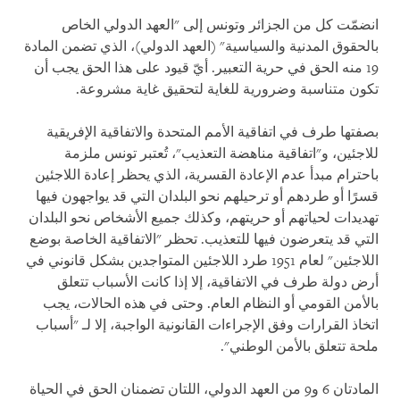
انضمّت كل من الجزائر وتونس إلى "العهد الدولي الخاص
بالحقوق المدنية والسياسية" (العهد الدولي)، الذي تضمن المادة
19 منه الحق في حرية التعبير. أيّ قيود على هذا الحق يجب أن
تكون متناسبة وضرورية للغاية لتحقيق غاية مشروعة.
بصفتها طرف في اتفاقية الأمم المتحدة والاتفاقية الإفريقية
للاجئين، و"اتفاقية مناهضة التعذيب"، تُعتبر تونس ملزمة
باحترام مبدأ عدم الإعادة القسرية، الذي يحظر إعادة اللاجئين
قسرًا أو طردهم أو ترحيلهم نحو البلدان التي قد يواجهون فيها
تهديدات لحياتهم أو حريتهم، وكذلك جميع الأشخاص نحو البلدان
التي قد يتعرضون فيها للتعذيب. تحظر "الاتفاقية الخاصة بوضع
اللاجئين" لعام 1951 طرد اللاجئين المتواجدين بشكل قانوني في
أرض دولة طرف في الاتفاقية، إلا إذا كانت الأسباب تتعلق
بالأمن القومي أو النظام العام. وحتى في هذه الحالات، يجب
اتخاذ القرارات وفق الإجراءات القانونية الواجبة، إلا لـ "أسباب
ملحة تتعلق بالأمن الوطني".
المادتان 6 و9 من العهد الدولي، اللتان تضمنان الحق في الحياة