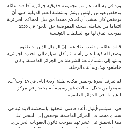
ورد في رسالة دعم من مجموعة حقوقية جزائرية أطلعت عائلة
بوحفص هيومن رايتس ووتش ومنظمة العفو الدولية عليها أنّ
بوحفص كان يخشى أن يُحاكم مجددا من قبل المحاكم الجزائرية
انتقاما من نشاطه. منحته المفوضية حق اللجوء في 2020
بموجب اتفاق لها مع السلطات التونسية.
قالت عائلة بوحفص، نقلا عنه، إنّ الرجال الذين اختطفوه
وضعوا له كيسا على رأسه، ثم نُقل بسيارة إلى الحدود الجزائرية
ومنها إلى منشأة تابعة للشرطة في الجزائر العاصمة، وكان
خاطفوه يهدّدونه أثناء الرحلة.
لم تعرف أسرة بوحفص مكانه طيلة أربعة أيام. في 29 أوت/آب،
سمعوا من خلال اتصالات غير رسمية أنه محتجز في مركز
للشرطة في الجزائر العاصمة.
في 1 سبتمبر/أيلول، أعاد قاضي التحقيق بالمحكمة الابتدائية في
سيدي محمد في الجزائر العاصمة، بوحفص إلى السجن على
ذمة التحقيق في عشر تهم بموجب قانون العقوبات الجزائري.