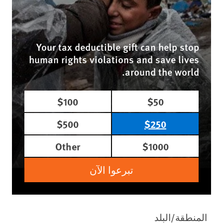
Your tax deductible gift can help stop
human rights violations and save lives
around the world.
$100
$50
$500
$250
Other
$1000
تبرعوا الآن
المنطقة/البلد