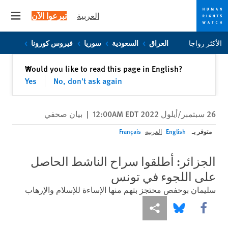
العربية
تبرعوا الآن
 menu
Skip
Skip
الأكثر رواجا
العراق
السعودية
سوريا
فيروس كورونا
to
to
cookie
main
إغلاق
Would you like to read this page in English?
✕
content
privacy
Yes
No, don't ask again
notice
26 سبتمبر/أيلول 2022 12:00AM EDT
|
بيان صحفي
متوفر بـ
English
العربية
Français
الجزائر: أطلقوا سراح الناشط الحاصل
على اللجوء في تونس
سليمان بوحفص محتجز بتهم منها الإساءة للإسلام والإرهاب
Share this via Facebook
Share this via مشاركة
Share this via Bluesky