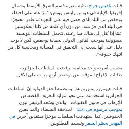
قالت
بلقيس جراح
، نائبة مديرة قسم الشرق الأوسط وشمال
إفريقيا بالإنابة في هيومن رايتس ووتش: "مرّ عام على اختفاء
بوحفص من البلد الذي حصل فيه على اللجوء ثم ظهر محتجزًا
في البلد الذي فرّ منه، من دون أي كلمة من كلتا الحكومتين
عمّا إذا نُقل إلى هناك ضدّ رغبته. تتحمل السلطات التونسية
مسؤولية بموجب القانون الدولي لحماية بوحفص، لكن لا يوجد
دليل على أنها سعت إلى التحقيق في المسألة ومحاسبة كل من
انتهك حقوقه".
بحسب أسرته وأحد محاميه، رفضت السلطات الجزائرية
طلبات الإفراج المؤقت عن بوحفص أربع مرات على الأقل.
قالت هيومن رايتس ووتش ومنظمة العفو الدولية إنّ السلطات
الجزائرية استخدمت على نحو متزايد التعريف الفضفاض
للإرهاب في قانون العقوبات – والذي وسّعه الرئيس تبون
بموجب مرسوم في 2021
– لملاحقة النشطاء والمدافعين
الحقوقيين. كما استهدفت السلطات مؤخرًا منتقدين آخرين
في
المهجر
بحظر السفر
وتسليم المطلوبين.