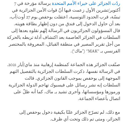
ردّت الجزائر على خبراء الأمم المتحدة
برسالة مؤرخة في 7
أكتوبر/تشرين الأول زعمت فيها أنّ قوات الأمن الجزائرية في
تبسّة، قرب الحدود التونسية، اعتقلت بوحفص يوم 27 أوت/آب،
بعد أن حاول الدخول إلى فندق من دون إظهار بطاقة هويته.
قال المسؤولون الجزائريون في الرسالة إنّهم نقلوه بعدها إلى
السلطات في الجزائر العاصمة بعد اكتشاف أدلة تربطه بالحركة
من أجل تقرير المصير في منطقة القبائل، المعروفة بالمختصر
الفرنسي بـ "MAK" (’ماك‘).
صنّفت الجزائر هذه الجماعة كمنظمة إرهابية منذ ماي/أيار 2021.
في الرسالة نفسها، ذكرت السلطات الجزائرية بالتفصيل التهم
الموجهة إلى بوحفص بموجب القانون الجزائري. قالت
السلطات إنه نشر رسائل على فيسبوك تهاجم الدولة الجزائرية
ورموزها ومؤسساتها، وأخرى تشيد بـ ماك، كما أنه ظلّ على
اتصال بأعضاء الجماعة.
مع ذلك، لم تصرّح الجزائر علنًا بكيفية دخول بوحفص إلى
الجزائر، ومتى تم ذلك وتحت أي ظرف.