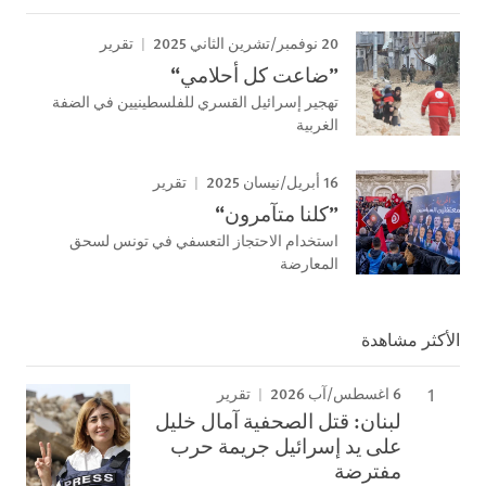
20 نوفمبر/تشرين الثاني 2025
تقرير
”ضاعت كل أحلامي“
تهجير إسرائيل القسري للفلسطينيين في الضفة
الغربية
16 أبريل/نيسان 2025
تقرير
”كلنا متآمرون“
استخدام الاحتجاز التعسفي في تونس لسحق
المعارضة
الأكثر مشاهدة
6 اغسطس/آب 2026
تقرير
لبنان: قتل الصحفية آمال خليل
على يد إسرائيل جريمة حرب
مفترضة