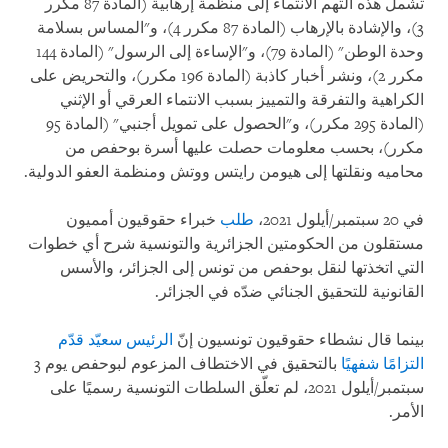
تشمل هذه التهم الانتماء إلى منظمة إرهابية (المادة 87 مكرر
3)، والإشادة بالإرهاب (المادة 87 مكرر 4)، و"المساس بسلامة
وحدة الوطن" (المادة 79)، و"الإساءة إلى الرسول" (المادة 144
مكرر 2)، ونشر أخبار كاذبة (المادة 196 مكرر)، والتحريض على
الكراهية والتفرقة والتمييز بسبب الانتماء العرقي أو الإثني
(المادة 295 مكرر)، و"الحصول على تمويل أجنبي" (المادة 95
مكرر)، بحسب معلومات حصلت عليها أسرة بوحفص من
محاميه ونقلتها إلى هيومن رايتس ووتش ومنظمة العفو الدولية.
في 20 سبتمبر/أيلول 2021،
طلب
خبراء حقوقيون أمميون
مستقلون من الحكومتين الجزائرية والتونسية شرح أي خطوات
التي اتخذتها لنقل بوحفص من تونس إلى الجزائر، والأسس
القانونية للتحقيق الجنائي ضدّه في الجزائر.
بينما قال نشطاء حقوقيون تونسيون إنّ
الرئيس سعيّد قدّم
التزامًا شفهيًا
بالتحقيق في الاختطاف المزعوم لبوحفص يوم 3
سبتمبر/أيلول 2021، لم تعلّق السلطات التونسية رسميًا على
الأمر.