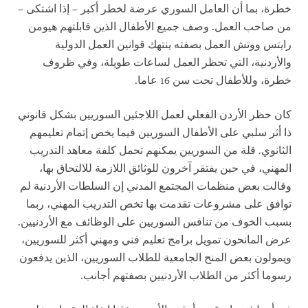
خطرة، بما أن العامل السوري عرضة لخطر أكبر – إذا اشتكى –
من صاحب العمل. وصف جميع الأطفال الذين قابلتهم هيومن
رايتس ووتش العمل بصفته ينتهك قوانين العمل الدولية
والأردنية، التي تحظر العمل لساعات طويلة، وفي ظروف
خطرة، وللأطفال تحت سن 16 عاما.
كان حظر الأردن الفعلي لعمل اللاجئين السوريين بشكل قانوني
ذا أثر سلبي على الأطفال السوريين فيما يخص إتمام تعليمهم
الثانوي. قلة من السوريين يمكنهم تحمل كلفة معاهد التدريب
المهني، في حين يفتقر آخرون للوثائق اللازمة للالتحاق بها،
وقالت بعض منظمات المجتمع المدني إن السلطات الأردنية لم
توافق على مشروعات تقدمت بها تخص التدريب المهني، ربما
بسبب الخوف من تنافس السوريين على الوظائف مع الأردنيين.
عرض المانحون تمويل برامج تعليم فني ومهني أكثر للسوريين،
ويمولون بعض المنح الجامعية للطلاب السوريين، الذين يدفعون
رسوما أكثر من الطلاب الأردنيين بصفتهم أجانب.