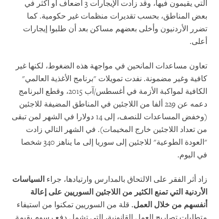
التي يقيمون فيها، وقد زادت الإيجارات 3 أضعاف أو أكثر في
بعض المناطق، بحسب تقديرات منظمات غير حكومية. كما
تضرر الأردنيون وأخلى بعضهم مساكن بعد أن طلبوا إيجارات
أعلى.
تعاون مساعدات المانحين في مواجهة هذه الضغوط، لكنها غير
كافية وغير مضمونة. نفدت تمويلات
"برنامج الأغذية العالمي"
الكافية لمواكبة الأزمة في أغسطس/آب 2015، وقطع البرنامج
دعمه عن 229 ألفا من اللاجئين في المناطق المضيفة للاجئين
(وخفض المساعدات للنصف، إلى 14 دولارا في الشهر لمن تبقى
من تعداد اللاجئين خارج المخيمات). في الشهر التالي زادت
"العودة الطوعية" للاجئين إلى سوريا إلى ما يناهز 340 شخصا
في اليوم.
زاد أثر الفقر على الالتحاق بالمدارس وارتيادها، جراء
السياسات
الأردنية التي تمنع الكثير من اللاجئين السوريين على إعالة
أنفسهم من خلال العمل.
قلة من السوريين تمكنوا من استيفاء
متطلبات تصاريح العمل القانونية، التي تشمل دفع رسوم بقيمة