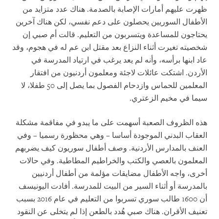
ظهرت عليهم أمارات الإصابة بالصدمة. هناك عدد متزايد من
الأطفال السوريين يحصلون على دعم نفسي، لكن هناك آخرين
يحتاجون للمساعدة ويتسربون من التعليم. قالت أم صبي إن
شخصيته تغيرت أثناء النزاع بعد مقتل ابن عم له في هجوم، وقد
عاد ابنها برأسه، وأنه لم يعد يرغب في ارتياد المدرسة في
الأردن. اشتكت عائلات لاجئة ومعلمون أردنيون من افتقار
المعلمين للحماس وازدحام الفصول بما يصل إلى 50 طفلا، لا
سيما في مخيم الزعتري.
هذه الظروف الصعبة أسهمت على ما يبدو في مفاقمة مشكلة
العقاب البدني الموجودة أساسا – وهي محظورة رسميا – وفي
العنف بالمدارس الأردنية. وصف أطفال سوريون كيف يضربهم
المعلمون بالعصي والكتب والخراطيم المطاطية. وفي حالات
أخرى، واجه الأطفال مضايقات مؤلمة من أطفال أردنيين
بالمدرسة أو أثناء السير من البيت للمدرسة. أفادت اليونيسف
أن 1600 طالب سوري تسربوا من التعليم في عام 2016 بسبب
تعنيف الأقران. هناك صبي هُدد بالطعن إذا لم يتخلى عن النقود