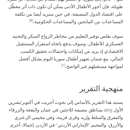
طويلة، فإن أجور الأطفال الأدنى يمكن أن تكون ذات أثر معطّل
على اقتصاد الدول المضيفة، في حين ستزيد أيضا من تكلفة
[6]
المساعدات من المانحين والمساعدات الحكومية.
سوف يقلص توفير التعليم من مخاطر الزواج المبكر والتجنيد
العسكري للأطفال، وسوف يدفع باتجاه استقرار المستقبل
الاقتصادي إذ يزيد من إمكانات واحتمالات تحقيق الكسب
المالي، مع ضمان تجهيز أطفال سوريا اليوم بشكل أفضل
[7]
لمواجهة مستقبلهم غير الواضح.
منهجية التقرير
يستند هذا التقرير بالأساس إلى بحوث أجريت في أكتوبر/تشرين
الأول 2015 بمناطق مضيفة للاجئين في عمان والبقعة والزرقاء
والمفرق والسلط وإربد وقرى قريبة، وفي مخيمي الزعتري
والأزرق، والمخيم "الإماراتي الأردني" في الأردن. إجمالا، أجرى