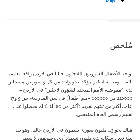
Map
مُلخص
يواجه الأطفال السوريون اللاجئون حاليا في الأردن واقعا تعليميا
بائسا، ومستقبلا غير مؤكد. نحو واحد من كل 3 سوريين مسجلين
لدى "مفوضية الأمم المتحدة لشؤون لاجئين" في الأردن –
226000 من 660000 – هم أطفالٌ في سن المدرسة، بين 5 و17
عاما.
أكثر من
ثلثهم تقريبا (أكثر من 80 ألف) لم يحصلوا على
تعليم رسمي العام المنقضي.
هناك نحو 1.3 مليون سوري يقيمون في الأردن حاليا، وهو بلد
يبلغ تعداد سكانه 6.6 مليون نسمة. أدى وصولهم، لا سيما