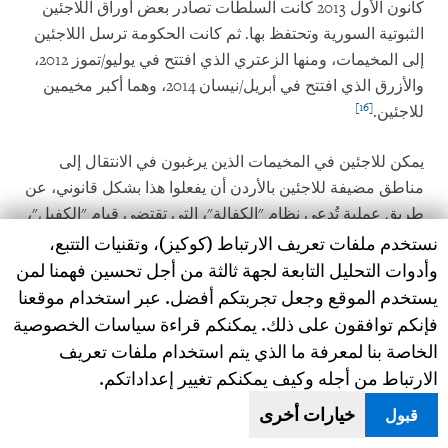
كانون الأول 2013 كانت السلطات تصادر بعض أوراق اللاجئين
الثبوتية السورية وتحتفظ بها. ثم كانت الحكومة ترسل اللاجئين
إلى المخيمات، ومنها الزعتري الذي افتتح في يوليو/تموز 2012،
والأزرق الذي افتتح في أبريل/نيسان 2014، وهما أكبر مخيمين
[16]
للاجئين.
يمكن للاجئين في المخيمات الذين يرغبون في الانتقال إلى
مناطق مضيفة للاجئين بالأردن أن يفعلوا هذا بشكل قانوني، عن
طريق عملية تُدعى نظام "الكفالة"، التي تقتضي قيام "الكفيل"،
Human Rights Watch cookie preferences
نستخدم ملفات تعريف الارتباط (كوكيز)، وتقنيات التتبع،
مواطن أردني بمثابة أب/أم أو شقيق/شقيقة أو ابن/ابنة فوق 35
عاما بضمان اللاجئين المنتقلين من المخيمات. في البداية سمح
وأدوات التحليل التابعة لجهة ثالثة من أجل تحسين فهمنا لمن
الأردن للاجئين بمغادرة المخيمات، إذا دفع الكفيل الأردني
يستخدم الموقع وجعل تجربتكم أفضل. عبر استخدام موقعنا
[17]
رسوم 15 دينار (21 دولارا) عن كل شخص.
فإنكم توافقون على ذلك. يمكنكم قراءة سياسات الخصوصية
الخاصة بنا لمعرفة ما الذي يتم استخدام ملفات تعريف
لعدة سنوات، لم يطبق الأردن بصرامة نظام الكفالة. هناك
الارتباط من أجله وكيف يمكنكم تغيير إعداداتكم.
سوريون كثيرون غادروا المخيمات دون أن يكفلهم أحد وظلوا
خيارات أخرى
قبول
قادرين على التسجيل لدى المفوضية في المناطق المضيفة
للاجئين وحصلوا على "شهادات طالب لجوء" من المفوضية،