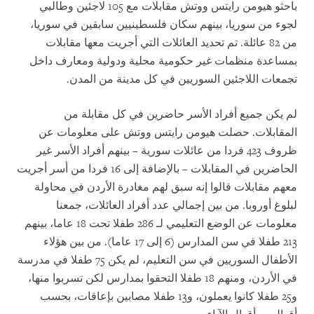
باحثو هيومن رايتس ووتش مقابلات مع 105 لاجئين وطالبي
لجوء من سوريا، بينهم سكان فلسطينيين سابقين في سوريا،
من 82 عائلة. تم تحديد العائلات التي أجريت معها مقابلات
بمساعدة منظمات غير حكومية محلية ودولية ومعارف داخل
تجمعات اللاجئين السوريين في كل مدينة من المدن.
لم يكن جميع أفراد الأسر حاضرين في كل مقابلة من
المقابلات. حصلت هيومن رايتس ووتش على معلومات عن
ظروف 423 فردا من عائلات سورية – بينهم أفراد الأسر غير
الحاضرين في المقابلات – بالإضافة إلى 16 فردا من أسر أجريت
معهم مقابلات قالوا إنه سبق لهم مغادرة الأردن في محاولة
لبلوغ أوروبا. من بين إجمالي عدد أفراد العائلات، جمعنا
معلومات عن الوضع التعليمي لـ 286 طفلا تحت 18 عاما، بينهم
213 طفلا في سن المدارس (6 إلى 17 عاما). من بين هؤلاء
الأطفال السوريين في سن التعليم، لم يكن 75 طفلا في مدرسة
في الأردن، ومنهم 18 طفلا التحقوا بمدارس لكن تسربوا منها،
و25 طفلا كانوا يعملون، و13 طفلا مصابين بإعاقات، بحسب