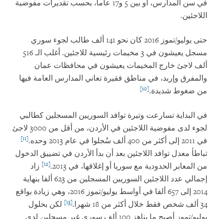
في سن المدارس، أو بين 5 و17 عاما، بحسب تقديرات مفوضية
اللاجئين.
حتى يوليو/تموز 2016 كان نحو 141 ألف طالب لجوء سوري
مسجل يعيشون في 3 مخيمات رئيسية للاجئين. أغلب الـ 516
ألف لاجئ خارج المخيمات يعيشون في محافظات عمان
والمفرق وإربد، في مناطق فقيرة تعاني المدارس العامة فيها
[10]
من ضغوط شديدة.
في البداية تسارعت وتيرة توافد السوريين المسجلين كطالبي
لجوء لدى مفوضية اللاجئين في الأردن، من أقل من 3000 لاجئ
[11]
في 2011 إلى أكثر من 400 ألف سُجلوا في عام 2013 وحده.
تباطأ معدل توافد اللاجئين بعد أن بدأ الأردن في تضييق الدخول
[12]
من المعابر الحدودية مع سوريا أو إغلاقها، في 2013.
زاد
إجمالي عدد اللاجئين السوريين المسجلين من 623 ألفا بنهاية
2014 إلى 657 ألفا في أواسط يوليو/تموز 2016، وهي زيادة بواقع
[13]
34 ألف شخص فقط خلال أكثر من 18 شهرا.
لكن بحلول
يوليو/تموز أصبح ما يناهز 100 ألف سوري غير مسجلين لدى