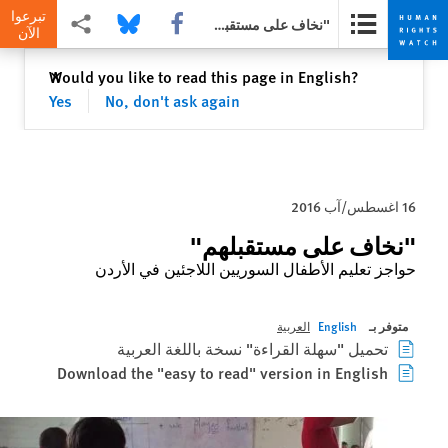
تبرعوا
Share this via Facebook
Share this via Bluesky
Share this via مشاركة
"نخاف على مستقبلهم"
الآن
Skip
Skip
إغلاق
Would you like to read this page in English?
✕
to
to
Yes
No, don't ask again
cookie
main
content
privacy
notice
16 اغسطس/آب 2016
"نخاف على مستقبلهم"
حواجز تعليم الأطفال السوريين اللاجئين في الأردن
متوفر بـ
English
العربية
تحميل "سهلة القراءة" نسخة باللغة العربية
Download the "easy to read" version in English