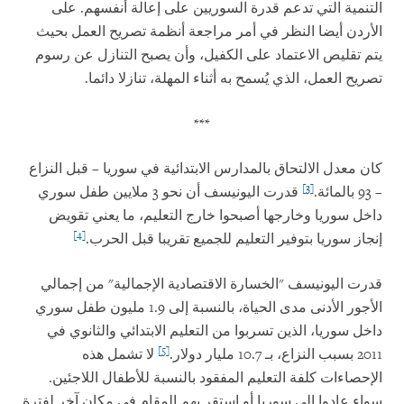
التنمية التي تدعم قدرة السوريين على إعالة أنفسهم. على
الأردن أيضا النظر في أمر مراجعة أنظمة تصريح العمل بحيث
يتم تقليص الاعتماد على الكفيل، وأن يصبح التنازل عن رسوم
تصريح العمل، الذي يُسمح به أثناء المهلة، تنازلا دائما.
***
كان معدل الالتحاق بالمدارس الابتدائية في سوريا – قبل النزاع
[3]
– 93 بالمائة.
قدرت اليونيسف أن نحو 3 ملايين طفل سوري
داخل سوريا وخارجها أصبحوا خارج التعليم، ما يعني تقويض
[4]
إنجاز سوريا بتوفير التعليم للجميع تقريبا قبل الحرب.
قدرت اليونيسف "الخسارة الاقتصادية الإجمالية" من إجمالي
الأجور الأدنى مدى الحياة، بالنسبة إلى 1.9 مليون طفل سوري
داخل سوريا، الذين تسربوا من التعليم الابتدائي والثانوي في
[5]
2011 بسبب النزاع، بـ 10.7 مليار دولار.
لا تشمل هذه
الإحصاءات كلفة التعليم المفقود بالنسبة للأطفال اللاجئين.
سواء عادوا إلى سوريا أو استقر بهم المقام في مكان آخر لفترة