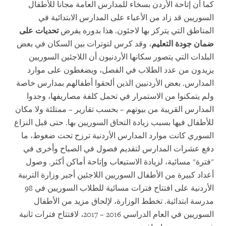
كما أن إتاحة الأردن بسخاء للمدارس العامة مجانا للأطفال
السوريين قد زاد من الأعباء على المدارس الابتدائية في
المناطق التي يتركز بها لاجئون. هذا بدوره يفرض
تحديات على
ضمان جودة التعليم
، وقد كرس لتوترات بين السكان في بعض
البلدات التي يتصور سكانها الأردنيون أن اللاجئين السوريين
يزيدون من عدد الطلاب في الفصل، ويضغطون على موارد
المدارس. بعض الأردنيين الذين ألحقوا أطفالهم بمدارس خاصة
ولم يتمكنوا من الاستمرار في تحمل كلفة مصاريفها، وجدوا
المدارس القريبة من بيوتهم – بحسب تقارير – ممتلئة ولا مكان
للأطفال فيها بسبب زيادة التحاق السوريين بها. حتى قبل النزاع
السوري كانت موارد المدارس الأردنية ترزح تحت ضغوط، ما
دفع عشرات المدارس لتقديم فصول في الصباح وأخرى في
"فترة" مسائية، لزيادة الاستيعاب وإتاحة أماكن أكثر. وصول
أعداد كبيرة من الأطفال السوريين اللاجئين أجبر وزارة التربية
الأردنية على افتتاح فترات مسائية للطلاب السوريين في 98
مدرسة ابتدائية. تخطط الوزارة، لإلحاق مزيد من الأطفال
السوريين في العام الدراسي 2016 – 2017، لافتتاح فترات ثانية