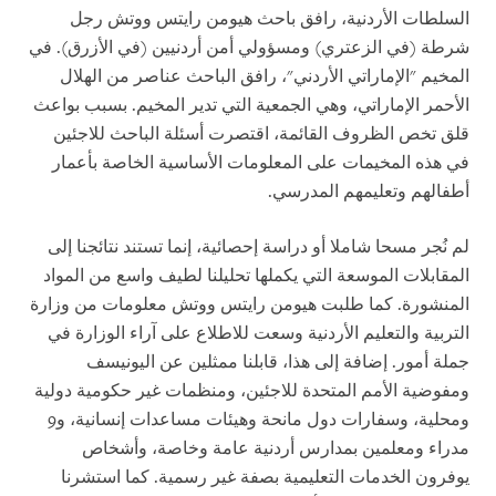
السلطات الأردنية، رافق باحث هيومن رايتس ووتش رجل
شرطة (في الزعتري) ومسؤولي أمن أردنيين (في الأزرق). في
المخيم "الإماراتي الأردني"، رافق الباحث عناصر من الهلال
الأحمر الإماراتي، وهي الجمعية التي تدير المخيم. بسبب بواعث
قلق تخص الظروف القائمة، اقتصرت أسئلة الباحث للاجئين
في هذه المخيمات على المعلومات الأساسية الخاصة بأعمار
أطفالهم وتعليمهم المدرسي.
لم نُجر مسحا شاملا أو دراسة إحصائية، إنما تستند نتائجنا إلى
المقابلات الموسعة التي يكملها تحليلنا لطيف واسع من المواد
المنشورة. كما طلبت هيومن رايتس ووتش معلومات من وزارة
التربية والتعليم الأردنية وسعت للاطلاع على آراء الوزارة في
جملة أمور. إضافة إلى هذا، قابلنا ممثلين عن اليونيسف
ومفوضية الأمم المتحدة للاجئين، ومنظمات غير حكومية دولية
ومحلية، وسفارات دول مانحة وهيئات مساعدات إنسانية، و9
مدراء ومعلمين بمدارس أردنية عامة وخاصة، وأشخاص
يوفرون الخدمات التعليمية بصفة غير رسمية. كما استشرنا