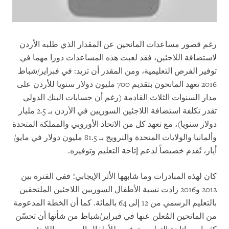
رغم قصور مساعدات المانحين عن المقدار الذي طلبه الأردن
لاستضافة اللاجئين، فقد لعبت هذه المساعدات دورا مهما في
توفير الفرص التعليمية، ومن المقدر أن تزيد: في فبراير/شباط
2016 تعهد المانحون بتقديم 700 مليون دولار سنويا للأردن على
مدار السنوات الثلاث القادمة (رغم أن حسابات البنك الدولي
تقدر تكلفة استضافة اللاجئين السوريين في الأردن بـ 2.5 مليار
دولار سنويا)، مع تعهد كل من الاتحاد الأوروبي والمملكة المتحدة
وألمانيا والولايات المتحدة والنرويج بـ 81.5 مليون دولار في مايو/
أيار
،
تُقدم خصيصاً لدعم إتاحة التعليم وتوفيره.
كان لهذه المبادرات وما شابهها الأثر الإيجابي؛ ففي الفترة بين
2012 و2016 زادت نسبة الأطفال السوريين اللاجئين الملتحقين
بالتعليم الرسمي من 12 إلى 64 بالمائة. كما أن الخطة المدعومة
من المانحين المُعلن عنها في فبراير/شباط من شأنها أن تحسّن