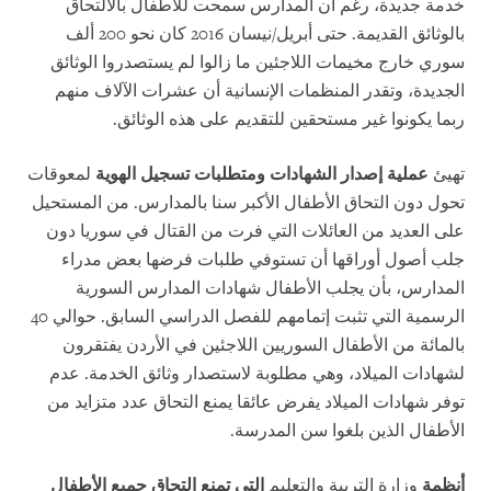
خدمة جديدة، رغم أن المدارس سمحت للأطفال بالالتحاق
بالوثائق القديمة. حتى أبريل/نيسان 2016 كان نحو 200 ألف
سوري خارج مخيمات اللاجئين ما زالوا لم يستصدروا الوثائق
الجديدة، وتقدر المنظمات الإنسانية أن عشرات الآلاف منهم
ربما يكونوا غير مستحقين للتقديم على هذه الوثائق.
تهيئ
عملية إصدار الشهادات ومتطلبات تسجيل الهوية
لمعوقات
تحول دون التحاق الأطفال الأكبر سنا بالمدارس. من المستحيل
على العديد من العائلات التي فرت من القتال في سوريا دون
جلب أصول أوراقها أن تستوفي طلبات فرضها بعض مدراء
المدارس، بأن يجلب الأطفال شهادات المدارس السورية
الرسمية التي تثبت إتمامهم للفصل الدراسي السابق. حوالي 40
بالمائة من الأطفال السوريين اللاجئين في الأردن يفتقرون
لشهادات الميلاد، وهي مطلوبة لاستصدار وثائق الخدمة. عدم
توفر شهادات الميلاد يفرض عائقا يمنع التحاق عدد متزايد من
الأطفال الذين بلغوا سن المدرسة.
أنظمة
وزارة التربية والتعليم
التي تمنع التحاق جميع الأطفال