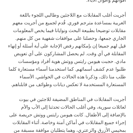
أقوالهم وأقوال الآباء.
أجريت أغلب المقابلات مع اللاجئين وطالبي اللجوء باللغة
العربية بمساعدة مترجم فوري. قُدم لجميع من أجريت معهم
مقابلات توضيحا بطبيعة البحث ونوايانا فيما يخص المعلومات
الجاري جمعها، وحصلنا على موافقات شفهية من كل منهم.
قيل لهم جميعا إن بإمكانهم رفض الإجابة على أية أسئلة أو إنهاء
المقابلة في أي وقت. لم يحصل المشاركون على أي تعويض
مادي. حجبت هيومن رايتس ووتش هوية أفراد ومؤسسات
طلبوا عدم كشف أسمائهم. كما استخدمنا أسماء مستعارة كلما
طلب منا ذلك، وذكرنا هذه الحالات في الحواشي. الأسماء
المستعارة المستخدمة لا تعكس ديانات وطوائف من
قابلناهم.
أجريت المقابلات في المناطق المضيفة للاجئين في بيوت
لعائلات سورية، وفي أغلب الحالات تحدثنا إلى الأب والأم
بالإضافة إلى الأطفال. كانت هيومن رايتس ووتش حريصة على
إجراء جميع المقابلات في أماكن آمنة وخاصة. أثناء المقابلات
بمخيمي الأزرق والزعتري، وهما يتطلبان موافقة مسبقة من