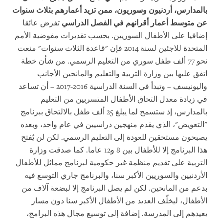
بالمدارس، أردنيون وسوريون، ممن تزيد أعمارهم بثلاث سنوات
عن متوسط أعمار أقرانهم في الفصل الدراسي
تفرض عائقا
إضافيا على الأطفال السوريين. بحسب تقديرات مفوضية الأمم
المتحدة للاجئين لسنة 2014 فإن "قاعدة الثلاث سنوات" منعت
نحو 77 ألف طفل سوري من التعليم الرسمي. من شأن خطة
اتفق عليها بين وزارة التربية والتعليم والمانحين الأجانب
واليونيسف – وتبدأ في السنة الدراسية 2016-2017 – أن تساعد
في زيادة معدل التحاق الأطفال المتسربين من التعليم
بالمدارس، إذ ستسمح لما يبلغ 25 ألف طفل بالالتحاق ببرنامج
"التعويض"، الذي يقدم منهجين دراسيين في عام واحد، وبعده
يصبحون مستحقين للعودة إلى التعليم الرسمي. لكن لن يُفتح
هذا البرنامج إلا للأطفال بين 8 و12 عاما. كما صدقت وزارة
الت
ربية
على تقديم منظمة غير حكومية لبرنامج مماثل للأطفال
الأردنيين والسوريين الأكبر سنا، والبرنامج جاري التوسع فيه
بدعم من المانحين. لكن لم يصل البرنامج إلا لبضعة آلاف من
الأطفال، ليخلّف العديد من الأطفال الأكبر سنا دون مسار
يعيدهم إلى المدرسة. إضافة إلى توسيع مجال هذه البرامج،