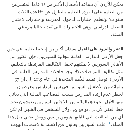
يمكن للأردن أن يساعد الأطفال الأكبر من 12 عاما المتسربين
من التعليم على العودة للتعليم بالتنازل عن "قاعدة الثلاث
سنوات" وتنظيم اختبارات لدخول المدرسة واختبارات لاختيار
الفصل الدراسي، وهي الاختبارات التي تُقدم حاليا مرة في
السنة.
الفقر والقيود على العمل
يقيدان أكثر من إتاحة التعليم. في حين
جعل الأردن المدارس العامة مجانية للسوريين، فإن الكثير من
الأهالي السوريين لا يمكنهم تحمل التكاليف المرتبطة بالتعليم،
مثل تكاليف المواصلات (لا توجد حافلات للمدارس العامة في
الأردن). توصل تقييم للأمم المتحدة في عام 2015 إلى أن 97
بالمائة من الأطفال السوريين في سن المدارس معرضون
لخطر عدم ارتياد المدارس بسبب المصاعب المالية التي يعاني
منها الأهل. نحو 90 بالمائة من اللاجئين السوريين يعيشون تحت
خط الفقر الأردني، بواقع 95 دولارا للشخص في الشهر. لم تكن
أي من العائلات التي قابلتها هيومن رايتس ووتش تجني مثل هذا
[1]
المبلغ.
أغلب السوريين يعانون من الاستدانة لأصحاب البيوت