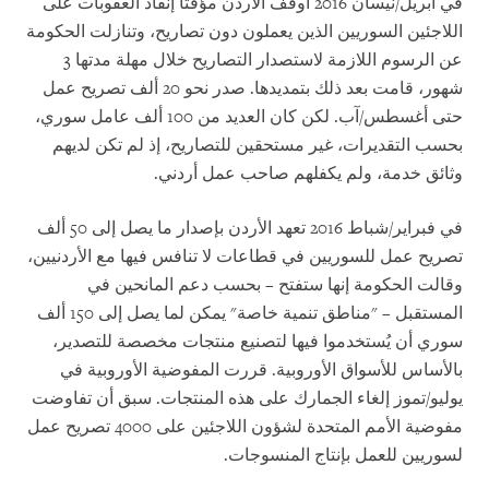
في أبريل/نيسان 2016 أوقف الأردن مؤقتا إنفاذ العقوبات على
اللاجئين السوريين الذين يعملون دون تصاريح، وتنازلت الحكومة
عن الرسوم اللازمة لاستصدار التصاريح خلال مهلة مدتها 3
شهور، قامت بعد ذلك بتمديدها. صدر نحو 20 ألف تصريح عمل
حتى أغسطس/آب. لكن كان العديد من 100 ألف عامل سوري،
بحسب التقديرات، غير مستحقين للتصاريح، إذ لم تكن لديهم
وثائق خدمة، ولم يكفلهم صاحب عمل أردني.
في فبراير/شباط 2016 تعهد الأردن بإصدار ما يصل إلى 50 ألف
تصريح عمل للسوريين في قطاعات لا تنافس فيها مع الأردنيين،
وقالت الحكومة إنها ستفتح – بحسب دعم المانحين في
المستقبل – "مناطق تنمية خاصة" يمكن لما يصل إلى 150 ألف
سوري أن يُستخدموا فيها لتصنيع منتجات مخصصة للتصدير،
بالأساس للأسواق الأوروبية. قررت المفوضية الأوروبية في
يوليو/تموز إلغاء الجمارك على هذه المنتجات. سبق أن تفاوضت
مفوضية الأمم المتحدة لشؤون اللاجئين على 4000 تصريح عمل
لسوريين للعمل بإنتاج المنسوجات.