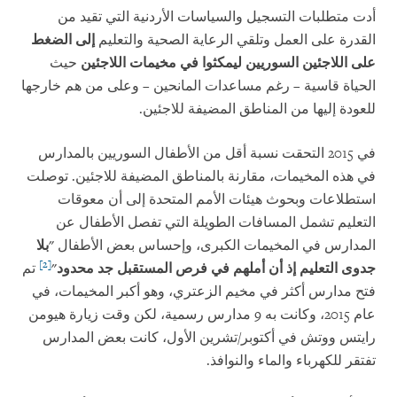
أدت متطلبات التسجيل والسياسات الأردنية التي تقيد من
القدرة على العمل وتلقي الرعاية الصحية والتعليم
إلى الضغط
على اللاجئين السوريين ليمكثوا في مخيمات اللاجئين
حيث
الحياة قاسية – رغم مساعدات المانحين – وعلى من هم خارجها
للعودة إليها من المناطق المضيفة للاجئين.
في 2015 التحقت نسبة أقل من الأطفال السوريين بالمدارس
في هذه المخيمات، مقارنة بالمناطق المضيفة للاجئين. توصلت
استطلاعات وبحوث هيئات الأمم المتحدة إلى أن معوقات
التعليم تشمل المسافات الطويلة التي تفصل الأطفال عن
المدارس في المخيمات الكبرى، وإحساس بعض الأطفال
"بلا
[2]
جدوى التعليم إذ أن أملهم في فرص المستقبل جد محدود"
تم
فتح مدارس أكثر في مخيم الزعتري، وهو أكبر المخيمات، في
عام 2015، وكانت به 9 مدارس رسمية، لكن وقت زيارة هيومن
رايتس ووتش في أكتوبر/تشرين الأول، كانت بعض المدارس
تفتقر للكهرباء والماء والنوافذ.