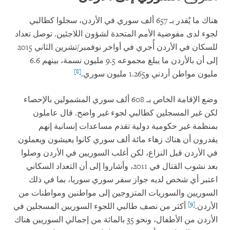
هناك ما يُقدر بـ 657 ألف سوري في الأردن، سجلوا كطالبي
لجوء لدى مفوضية الأمم المتحدة لشؤون اللاجئين. توصل تعداد
للسكان في الأردن أُجري في أواخر نوفمبر/تشرين الثاني 2015
إلى أن بالأردن ما يبلغ مجموعه 9.5 مليون نسمة، بينهم 6.6
[8]
مليون مواطن أردني و1.265 مليون سوري.
وضع الإقامة الخاص بـ 608 ألف سوري المشمولين بالإحصاء
لكن غير المسجلين كطالبي لجوء غير واضح. قال عاملون
بمنظمة غير حكومية دولية تقدم مساعدات إنسانية إنهم
يقدرون أن هناك زهاء مائة ألف سوري كانوا يعيشون ويعملون
في الأردن قبل النزاع، لكن أغلب السوريين في الأردن وصلوا
بعد نشوب القتال في 2011، وأشاروا إلى أن التعداد السكاني
اعتبر أي شخص لديه جواز سفر سوري سوريا، بما في ذلك
السوريين والسوريات المتزوجين إلى مواطنين ومواطنات من
[9]
الأردن.
أكثر من نصف طالبي اللجوء السوريين المسجلين في
الأردن من الأطفال، ونحو 35 بالمائة من إجمالي السوريين هناك