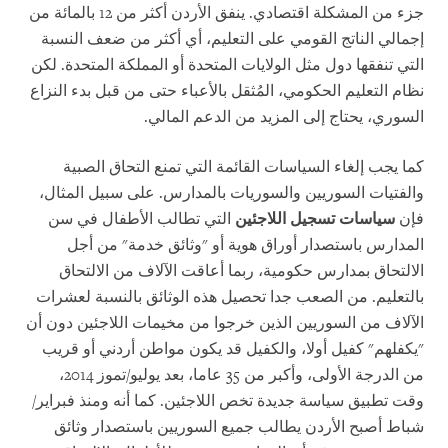
جزء من المشكلة اقتصادي. ينفق الأردن أكثر من 12 بالمائة من
إجمالي الناتج القومي على التعليم، أي أكثر من ضعف النسبة
التي تنفقها دول مثل الولايات المتحدة أو المملكة المتحدة. لكن
نظام التعليم الحكومي، المُثقل بالأعباء حتى من قبل بدء النزاع
السوري، يحتاج إلى المزيد من الدعم المالي.
كما يجب إلغاء السياسات القائمة التي تمنع التحاق الصبية
والفتيات السوريين والسوريات بالمدارس. على سبيل المثال،
فإن
سياسات تسجيل اللاجئين
التي تطالب الأطفال في سن
المدارس باستصدار أوراق هوية أو "وثائق خدمة" من أجل
الالتحاق بمدارس حكومية، ربما أعاقت الآلاف من الالتحاق
بالتعليم. من الصعب جدا تحصيل هذه الوثائق بالنسبة لعشرات
الآلاف من السوريين الذين خرجوا من مخيمات اللاجئين دون أن
"يكفلهم" كفيل أولا، والكفيل قد يكون مواطن أردني أو قريب
من الدرجة الأولى، وأكبر من 35 عاما، بعد يوليو/تموز 2014،
وقت تطبيق سياسة جديدة تخص اللاجئين. كما أنه ومنذ فبراير/
شباط أصبح الأردن يطالب جميع السوريين باستصدار وثائق