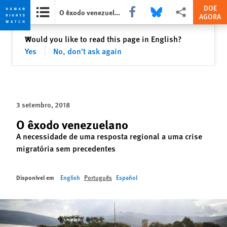
DOE
Share this via Facebook
Share this via Bluesky
Share this via Comp
O êxodo venezuelano
AGORA
Skip
Skip
Fechar
Would you like to read this page in English?
✕
to
to
Yes
No, don't ask again
cookie
main
privacy
content
notice
3 setembro, 2018
O êxodo venezuelano
A necessidade de uma resposta regional a uma crise
migratória sem precedentes
Disponível em
English
Português
Español