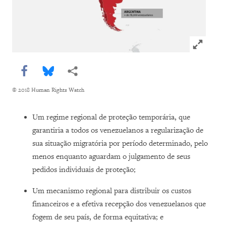
Click to e
Share this via Facebook
Share this via Bluesky
Share this via Compartilhar
© 2018 Human Rights Watch
Um regime regional de proteção temporária, que
garantiria a todos os venezuelanos a regularização de
sua situação migratória por período determinado, pelo
menos enquanto aguardam o julgamento de seus
pedidos individuais de proteção;
Um mecanismo regional para distribuir os custos
financeiros e a efetiva recepção dos venezuelanos que
fogem de seu país, de forma equitativa; e