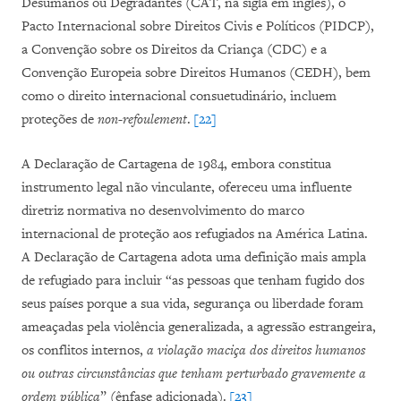
Desumanos ou Degradantes (CAT, na sigla em inglês), o
Pacto Internacional sobre Direitos Civis e Políticos (PIDCP),
a Convenção sobre os Direitos da Criança (CDC) e a
Convenção Europeia sobre Direitos Humanos (CEDH), bem
como o direito internacional consuetudinário, incluem
proteções de
non-refoulement
.
[22]
A Declaração de Cartagena de 1984, embora constitua
instrumento legal não vinculante, ofereceu uma influente
diretriz normativa no desenvolvimento do marco
internacional de proteção aos refugiados na América Latina.
A Declaração de Cartagena adota uma definição mais ampla
de refugiado para incluir “as pessoas que tenham fugido dos
seus países porque a sua vida, segurança ou liberdade foram
ameaçadas pela violência generalizada, a agressão estrangeira,
os conflitos internos,
a violação maciça dos direitos humanos
ou outras circunstâncias que tenham perturbado gravemente a
ordem pública
” (ênfase adicionada).
[23]