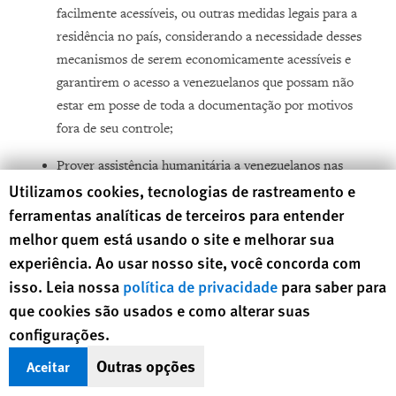
facilmente acessíveis, ou outras medidas legais para a
residência no país, considerando a necessidade desses
mecanismos de serem economicamente acessíveis e
garantirem o acesso a venezuelanos que possam não
estar em posse de toda a documentação por motivos
fora de seu controle;
Prover assistência humanitária a venezuelanos nas
Human Rights Watch cookie preferences
Utilizamos cookies, tecnologias de rastreamento e
jurisdições nacionais;
ferramentas analíticas de terceiros para entender
Garantir acesso ao direito à nacionalidade para pessoas
melhor quem está usando o site e melhorar sua
apátridas, bem como filhas e filhos de venezuelanos
experiência. Ao usar nosso site, você concorda com
nascidos no exterior com risco de se tornarem
isso. Leia nossa
política de privacidade
para saber para
apátridas; e
que cookies são usados e como alterar suas
configurações.
Adotar medidas afirmativas como campanhas
educacionais e de conscientização para combater a
Outras opções
Aceitar
discriminação e xenofobia.