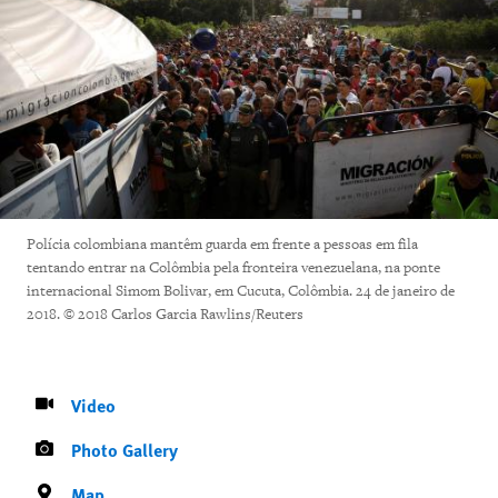
Polícia colombiana mantêm guarda em frente a pessoas em fila
tentando entrar na Colômbia pela fronteira venezuelana, na ponte
internacional Simom Bolivar, em Cucuta, Colômbia. 24 de janeiro de
2018. © 2018 Carlos Garcia Rawlins/Reuters
Video
Photo Gallery
Map