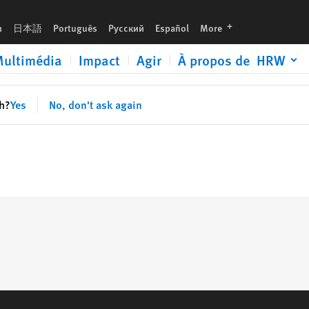
languages
h
日本語
Português
Русский
Español
More
ultimédia
Impact
Agir
À propos de HRW
sh?
Yes
No, don't ask again