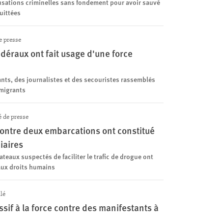
usations criminelles sans fondement pour avoir sauvé
uittées
 presse
édéraux ont fait usage d'une force
ants, des journalistes et des secouristes rassemblés
 migrants
de presse
contre deux embarcations ont constitué
iaires
eaux suspectés de faciliter le trafic de drogue ont
f aux droits humains
lé
ssif à la force contre des manifestants à