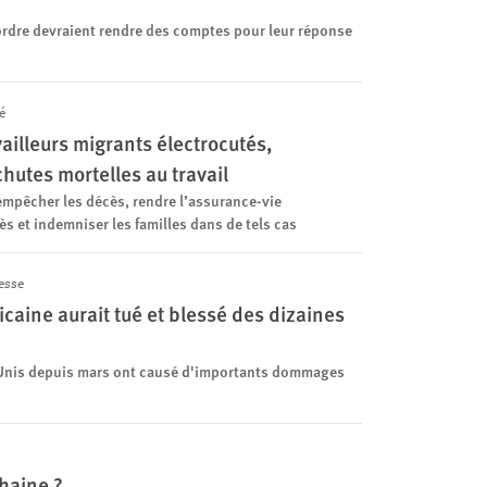
ordre devraient rendre des comptes pour leur réponse
é
vailleurs migrants électrocutés,
chutes mortelles au travail
 empêcher les décès, rendre l’assurance-vie
ès et indemniser les familles dans de tels cas
esse
caine aurait tué et blessé des dizaines
-Unis depuis mars ont causé d'importants dommages
haine ?