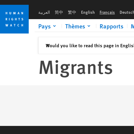
Skip
Skip
to
to
العربية
简中
繁中
English
Français
Deutsc
cookie
main
privacy
content
Pays
Thèmes
Rapports
M
notice
Fermer
Would you like to read this page in Engli
✕
Migrants