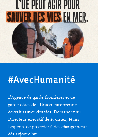
#AvecHumanité
L’Agence de garde-frontières et de
garde-côtes de l’Union européenne
devrait sauver des vies. Demandez au
Directeur exécutif de Frontex, Hans
Leijtens, de procéder à des changements
dès aujourd'hui.