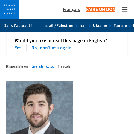
Français
FAIRE UN DON
Open
Skip
Skip
Dans l’actualité
Israël/Palestine
Iran
Ukraine
Tunisie
to
to
cookie
main
Fermer
Would you like to read this page in English?
✕
privacy
content
Yes
No, don't ask again
notice
Disponible en
English
العربية
Français