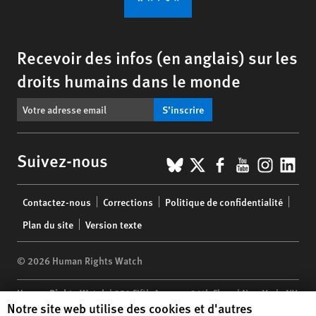
Recevoir des infos (en anglais) sur les
droits humains dans le monde
S’inscrire
BlueSky
X
Facebook
YouTub
Insta
Lin
Suivez-nous
Footer
Contactez-nous
Corrections
Politique de confidentialité
menu
Plan du site
Version texte
© 2026 Human Rights Watch
Human Rights Watch
| 350 Fifth Avenue, 34th Floor | New York,
NY
Human Rights Watch cookie preferences
Notre site web utilise des cookies et d'autres
10118-3299
USA
|
t
1.212.290.4700