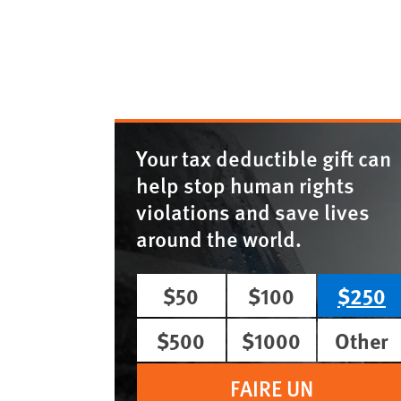
Your tax deductible gift can
help stop human rights
violations and save lives
around the world.
$50
$100
$250
$500
$1000
Other
FAIRE UN