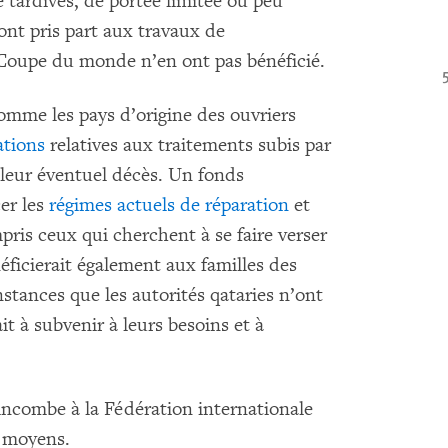
 tardives, de portée limitée ou peu
ont pris part aux travaux de
 Coupe du monde n’en ont pas bénéficié.
comme les pays d’origine des ouvriers
ations
relatives aux traitements subis par
r leur éventuel décès. Un fonds
er les
régimes actuels de réparation
et
ris ceux qui cherchent à se faire verser
énéficierait également aux familles des
stances que les autorités qataries n’ont
it à subvenir à leurs besoins et à
 incombe à la Fédération internationale
es moyens.