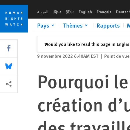
Skip
Skip
Pourquoi le Qatar s’oppose-t-il à la création d’un fonds d’in
to
to
العربية
简中
繁中
English
Français
Deutsc
cookie
main
privacy
content
Pays
Thèmes
Rapports
M
notice
Fermer
Would you like to read this page in Engli
✕
Share this via Facebook
9 novembre 2022 6:40AM EST
|
Point de vue
Share this via Bluesky
Pourquoi le
Share this via Partagez
création d’
des travail