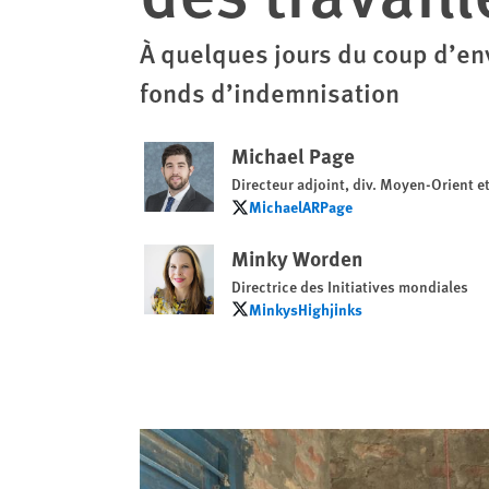
À quelques jours du coup d’env
fonds d’indemnisation
Michael Page
Directeur adjoint, div. Moyen-Orient e
MichaelARPage
MichaelARPage
Minky Worden
Directrice des Initiatives mondiales
MinkysHighjinks
MinkysHighjinks