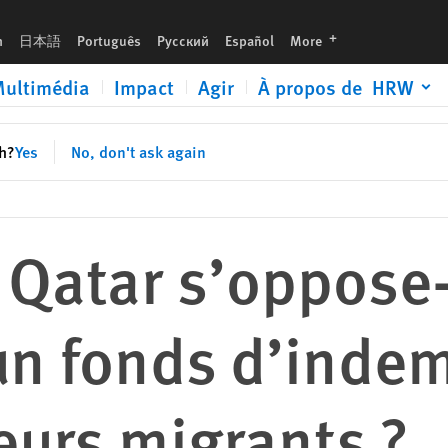
demnisation des travailleurs migrants ?
languages
h
日本語
Português
Русский
Español
More
ultimédia
Impact
Agir
À propos de HRW
sh?
Yes
No, don't ask again
 Qatar s’oppose-t
un fonds d’inde
leurs migrants ?