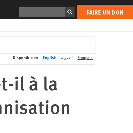
FAIRE UN DON
Print
Rechercher
FAIRE UN DON
Disponible en
English
العربية
Français
-il à la
mnisation