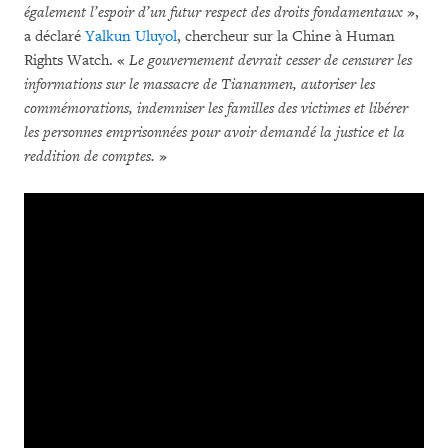
également l’espoir d’un futur respect des droits fondamentaux
»,
a déclaré
Yalkun Uluyol
, chercheur sur la Chine à Human
Rights Watch. «
Le gouvernement devrait cesser de censurer les
informations sur le massacre de Tiananmen, autoriser les
commémorations, indemniser les familles des victimes et libérer
les personnes emprisonnées pour avoir demandé la justice et la
reddition de comptes.
»