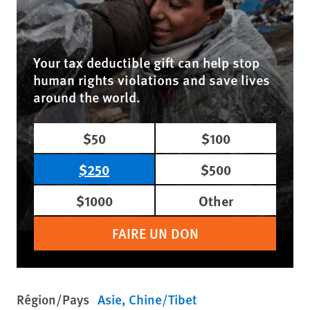
Your tax deductible gift can help stop
human rights violations and save lives
around the world.
$50
$100
$250
$500
$1000
Other
FAIRE UN DON
Région/Pays
Asie
Chine/Tibet