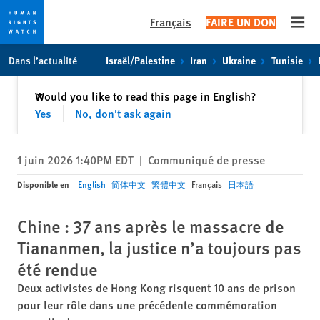
Français
FAIRE UN DON
Open
Skip
Skip
Dans l’actualité
Israël/Palestine
Iran
Ukraine
Tunisie
to
to
cookie
main
Fermer
Would you like to read this page in English?
✕
privacy
content
Yes
No, don't ask again
notice
1 juin 2026 1:40PM EDT
|
Communiqué de presse
Disponible en
English
简体中文
繁體中文
Français
日本語
Chine : 37 ans après le massacre de
Tiananmen, la justice n’a toujours pas
été rendue
Deux activistes de Hong Kong risquent 10 ans de prison
pour leur rôle dans une précédente commémoration