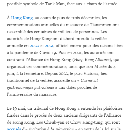
possible symbole de Tank Man, face aux 4 chars de l’armée.
À
Hong Kong
, au cours de plus de trois décennies, les
commémorations annuelles du massacre de Tiananmen ont
rassemblé des centaines de milliers de personnes. Les
autorités de Hong Kong ont d’abord interdit la veillée
annuelle en
2020
et
2021
, officiellement pour des raisons liées
à la pandémie de Covid-19. Puis en 2021, les autorités ont
contraint l’Alliance de Hong Kong (
Hong Kong Alliance
), qui
organisait ces commémorations, ainsi que son Musée du 4
juin, à la fermeture. Depuis 2022, le parc Victoria, lieu
traditionnel de la veillée, accueille un «
Carnaval
gastronomique patriotique
» aux dates proches de
l’anniversaire du massacre.
Le 19 mai, un tribunal de Hong Kong a entendu les plaidoiries
finales dans le procès de deux anciens dirigeants de l’Alliance
de Hong Kong, Lee Cheuk-yan et Chow Hang-tung, qui sont
accusés
d’«
incitation à la subversion
» en vertu de la loi sur la