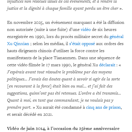
injustices non résolues issues de ces événements, et à rendre la
justice et la dignité à chaque famille ayant perdu un être cher
».
En novembre 2025, un événement marquant a été la diffusion
non autorisée (suite à une fuite) d’une
vidéo
de six heures
enregistrée en 1990, lors du procès militaire secret du
général
Xu Qinxian
; selon les médias, il
s’était opposé
aux ordres des
hauts dirigeants chinois d’utiliser la force contre les
manifestants de la place Tiananmen. Dans une séquence de
cette vidéo filmée le 17 mars 1990, le général Xu
déclarait
: «
J’espérais avant tout résoudre le problème par des moyens
politiques… J’avais des doutes quant à savoir si agir de la sorte
[en recourant à la force] était bien ou mal… et j’ai fait des
suggestions, quinn’ont pas été retenues. L’ordre a été transmis…
Quant à moi, en tant que commandant, je ne voulais pas y
prendre part.
» Xu aurait été condamné à
cinq ans de prison
,
et serait décédé en 2021.
Vidéo de juin 2014, à l’occasion du 25ème anniversaire