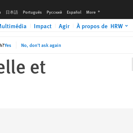
languages
h
日本語
Português
Русский
Español
More
ultimédia
Impact
Agir
À propos de HRW
sh?
Yes
No, don't ask again
lle et