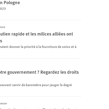
en Pologne
2023
esse
utien rapide et les milices alliées ont
s
ent donner la priorité à la fourniture de soins et à
otre gouvernement ? Regardez les droits
peuvent servir de baromètre pour jauger le degré
resse