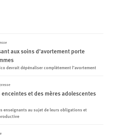
esse
sant aux soins d’avortement porte
femmes
ico devrait dépénaliser complètement l’avortement
resse
 enceintes et des mères adolescentes
s enseignants au sujet de leurs obligations et
eproductive
e