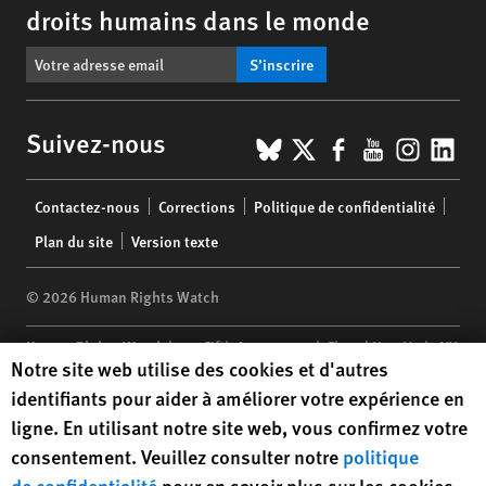
droits humains dans le monde
S’inscrire
BlueSky
X
Facebook
YouTub
Insta
Lin
Suivez-nous
Footer
Contactez-nous
Corrections
Politique de confidentialité
menu
Plan du site
Version texte
© 2026 Human Rights Watch
Human Rights Watch
| 350 Fifth Avenue, 34th Floor | New York,
NY
Human Rights Watch cookie preferences
Notre site web utilise des cookies et d'autres
10118-3299
USA
|
t
1.212.290.4700
identifiants pour aider à améliorer votre expérience en
Human Rights Watch
is a 501(C)(3) nonprofit registered in the US
ligne. En utilisant notre site web, vous confirmez votre
under EIN: 13-2875808
consentement. Veuillez consulter notre
politique
de confidentialité
pour en savoir plus sur les cookies,