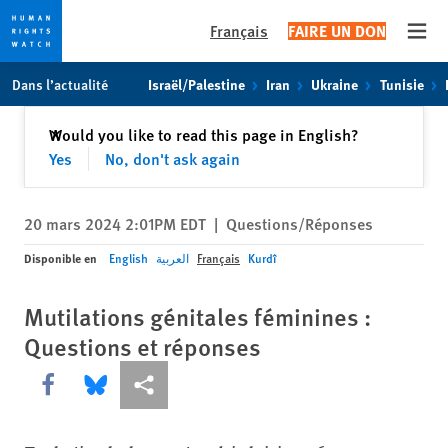
Français
FAIRE UN DON
Open
Skip
Skip
Dans l’actualité
Israël/Palestine
Iran
Ukraine
Tunisie
to
to
cookie
main
Fermer
Would you like to read this page in English?
✕
privacy
content
Yes
No, don't ask again
notice
20 mars 2024 2:01PM EDT
|
Questions/Réponses
Disponible en
English
العربية
Français
Kurdî
Mutilations génitales féminines :
Questions et réponses
Share this via Facebook
Share this via Bluesky
Share this via Partagez