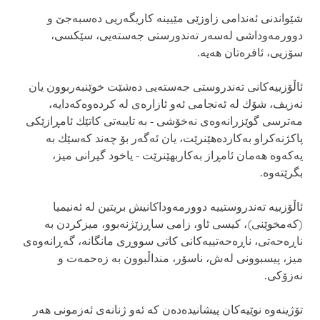
شێواندنی‌ ئه‌ندامی‌ زاوزێی مێیینه‌ كاریگه‌ریی ده‌سبه‌جێ‌ و
دوورمه‌وداشی‌ له‌سه‌ر ته‌ندورستی‌ جه‌سته‌یی، سێكسی‌،
سۆزیی، ئافره‌تان هه‌یه‌.
ئاڵۆزییه‌كانی‌ ته‌ندروستی جه‌سته‌یی ده‌شێت خوێنبه‌ربوون یان
نه‌زیف، شۆك له‌ ئه‌نجامی‌ ئه‌و ئازاره‌ی‌ له‌ كرده‌وه‌كه‌دایه‌،
مه‌ترسی گوێزرانه‌وه‌ی‌ نه‌خۆشی‌ - به‌ تایبه‌تی‌ كاتێك ئامڕازێكی‌
پاكژنه‌كراو به‌كارده‌هێنرێت، یان ئه‌گه‌ر بۆ چه‌ند كه‌سێك به‌
یه‌كه‌وه‌ هه‌مان ئامڕاز به‌كاربهێنرێت - یاخود گیرانی‌ میز،
بگرێته‌وه‌.
ئاڵۆزییه‌ ته‌ندروستییه‌ دوورمه‌وداكانیش بریتین له‌ ئه‌نیمیا
(كه‌مخوێنی‌)، كیسی‌ ئاو، زامی‌ ساڕزێژنه‌بوو، میزكردن به‌
ناڕه‌حه‌تی‌، ناڕه‌حه‌تییه‌كانی‌ كاتی‌ سووڕی‌ مانگانه‌، گه‌ڕانه‌وه‌ی‌
میز، پیسبوونی‌ له‌ش، ناسۆر، منداڵبوون به‌ زه‌حمه‌ت و
نه‌زۆكی‌.
تۆژینه‌وه‌ نوێیه‌كان پیشانیده‌ده‌ن كه‌ ئه‌و ژنانه‌ی‌ ئه‌زمونی‌ هه‌ر