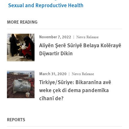
Sexual and Reproductive Health
MORE READING
November 7, 2022
News Release
Aliyên Şerê Sûriyê Belaya Kolêrayê
Dijwartir Dikin
March 31, 2020
News Release
Tirkiye/Sûriye: Bikaranîna avê
weke çek di dema pandemîka
cîhanî de?
REPORTS