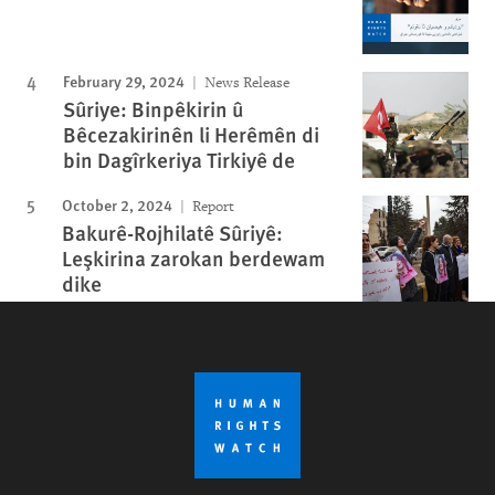
February 29, 2024
News Release
Sûriye: Binpêkirin û
Bêcezakirinên li Herêmên di
bin Dagîrkeriya Tirkiyê de
October 2, 2024
Report
Bakurê-Rojhilatê Sûriyê:
Leşkirina zarokan berdewam
dike