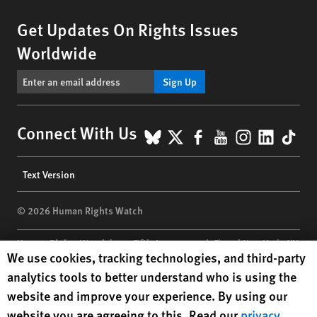
Get Updates On Rights Issues
Worldwide
Sign Up
BlueSky
X
Facebook
YouTube
Instagr
Linke
Tik
Connect With Us
Footer
Text Version
menu
© 2026 Human Rights Watch
Human Rights Watch
| 350 Fifth Avenue, 34th Floor | New York,
NY
Human Rights Watch cookie preferences
We use cookies, tracking technologies, and third-party
10118-3299
USA
|
t
1.212.290.4700
analytics tools to better understand who is using the
Human Rights Watch
is a 501(C)(3) nonprofit registered in the US
website and improve your experience. By using our
under EIN: 13-2875808
website you are agreeing to this. Read our
privacy