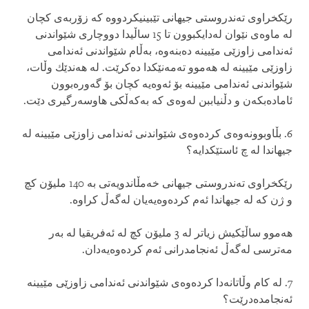
رێكخراوی‌ ته‌ندروستی‌ جیهانی‌ تێبینیكردووه‌ كه‌ زۆربه‌ی‌ كچان
له‌ ماوه‌ی‌ نێوان له‌دایكبوون تا 15 ساڵیدا دووچاری‌ شێواندنی‌
ئه‌ندامی‌ زاوزێی مێیینه‌ ده‌بنه‌وه‌، به‌ڵام شێواندنی‌ ئه‌ندامی‌
زاوزێی مێیینه‌ له‌ هه‌موو ته‌مه‌نێكدا ده‌كرێت. له‌ هه‌ندێك وڵات،
شێواندنی‌ ئه‌ندامی‌ مێیینه‌ بۆ ئه‌وه‌یه‌ كچان بۆ گه‌وره‌بوون
ئاماده‌بكه‌ن و دڵنیاببن له‌وه‌ی‌ كه‌ به‌كه‌ڵكی‌ هاوسه‌رگیری‌ دێت.
6. بڵاوبوونه‌وه‌ی‌ كرده‌وه‌ی‌ شێواندنی‌ ئه‌ندامی‌ زاوزێی مێیینه‌ له‌
جیهاندا له‌ چ ئاستێكدایه‌؟
رێكخراوی‌ ته‌ندروستی‌ جیهانی‌ خه‌مڵاندویه‌تی‌ به‌ 140 ملیۆن كچ
و ژن كه‌ له‌ جیهاندا ئه‌م كرده‌وه‌یه‌یان له‌گه‌ڵ‌ كراوه‌.
هه‌موو ساڵێكیش زیاتر له‌ 3 ملیۆن كچ له‌ ئه‌فریقیا له‌ به‌ر
مه‌ترسی‌ له‌گه‌ڵ‌ ئه‌نجامدرانی‌ ئه‌م كرده‌وه‌یه‌دان.
7. له‌ كام وڵاتانه‌دا كرده‌وه‌ی‌ شێواندنی‌ ئه‌ندامی‌ زاوزێی مێیینه‌
ئه‌نجامده‌درێت؟