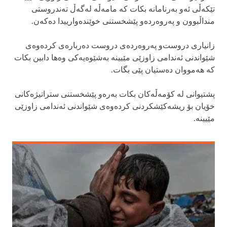
تێكه‌ڵی ئه‌و به‌رنامانه‌ بكات كه‌ مامه‌ڵه‌ له‌گه‌ڵ‌ ته‌ندروستی‌
منداڵبوون و په‌روه‌رده‌و پێشخستنی‌ خوێنده‌وارییدا ده‌كه‌ن.
زانیاری‌ دروست‌و په‌روه‌رده‌ی‌ دروست ده‌رباره‌ی‌ كرده‌وه‌ی‌
شێواندنی‌ ئه‌ندامی‌ زاوزێی مێیینه‌ به‌شێوه‌یه‌كی‌ وه‌ها دابین بكات
كه‌ هه‌مووان ده‌ستیان پێی بگات.
پشتیوانی‌ له‌ كۆمه‌ڵه‌كان بكات به‌ره‌و پێشخستنی‌ ستراتیژه‌كانی‌
خۆیان بۆ ریشه‌كێشكردنی‌ كرده‌وه‌ی‌ شێواندنی‌ ئه‌ندامی‌ زاوزێی
مێیینه‌.