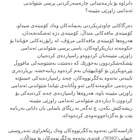
دانراوه‌ بۆ یارمه‌تیدانی‌ چاره‌سه‌ركردنی‌ پرسی‌ شێواندنی‌
ئه‌ندامی‌ زاوزێی مێیینه‌؟
ده‌زگاكانی‌ چاودێریكردنی‌ په‌یمانه‌كان وه‌ك كۆمیته‌ی‌ سیداو،
كۆمیته‌ی‌ مافه‌كانی‌ منداڵ‌، كۆمیته‌ی‌ دژه‌ ئه‌شكه‌نجه‌دان،
هه‌روه‌ها كۆمیته‌ی‌ مافه‌كانی‌ مرۆڤ، له‌ راپۆرته‌كانی‌ خۆیاندا بۆ
حكومه‌ته‌ دیاریكراوه‌كان، باسی‌ پرسی‌ شێواندنی‌ ئه‌ندامی‌
زاوزێی مێیینه‌یان كردووه‌و راسپارده‌ی‌ كرده‌ییان
پێشكه‌شكردوون به‌حۆرێك كه‌ ده‌شێت به‌شێوه‌یه‌كی‌ ماقووڵ‌
پێڕه‌وبكرێن بۆ كۆتاییهێنان به‌م كرده‌وه‌ زیانبه‌خشه‌. بڕیارده‌ری‌
تایبه‌تی‌ نه‌ته‌وه‌ یه‌كگرتووه‌كان، چه‌ند راسپارده‌یه‌كی‌ خستۆته‌
به‌رده‌می‌ حكومه‌ته‌كانی‌ ئه‌و وڵاتانه‌ی‌ تێیاندا شێواندنی‌ ئه‌ندامی‌
زاوزێی مێیینه‌ باوه‌، هه‌روه‌ها راسپارده‌ی‌ چه‌ند كرده‌یه‌كی‌ بۆ
كردوون تا دیارده‌ی‌ شێواندنی‌ ئه‌ندامی‌ زاوزێی مێیینه‌
ریشه‌كێش بكه‌ن، چ ئه‌گه‌ر به‌ رێگای‌ یاسایی یان دانانی‌ به‌رنامه‌
بێت بۆ به‌گژداچوونه‌وه‌ی‌ كرده‌وه‌كه‌.
ئاژانسه‌كانی‌ نه‌ته‌وه‌ یه‌كگرتووه‌كان وه‌ك رێكخراوی‌ ته‌ندروستی‌
جیهانی‌(WHO)، فه‌ندی‌ نه‌ته‌وه‌ یه‌كگرتووه‌كان بۆ منداڵان،