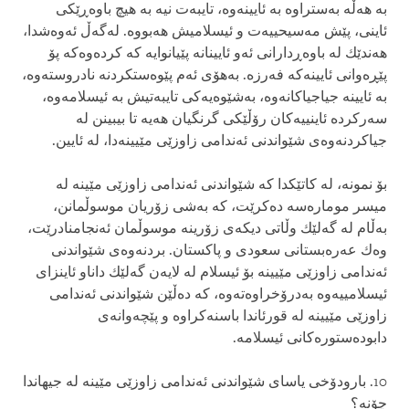
به‌ هه‌ڵه‌ به‌ستراوه‌ به‌ ئایینه‌وه‌، تایبه‌ت نیه‌ به‌ هیچ باوه‌ڕێكی‌
ئاینی‌، پێش مه‌سیحییه‌ت و ئیسلامیش هه‌بووه‌. له‌گه‌ڵ‌ ئه‌وه‌شدا،
هه‌ندێك له‌ باوه‌ڕدارانی‌ ئه‌و ئایینانه‌ پێیانوایه‌ كه‌ كرده‌وه‌كه‌ پۆ
پێڕه‌وانی‌ ئایینه‌كه‌ فه‌رزه‌. به‌هۆی‌ ئه‌م پێوه‌ستكردنه‌ نادروسته‌وه‌،
به‌ ئایینه‌ جیاجیاكانه‌وه‌، به‌شێوه‌یه‌كی‌ تایبه‌تیش به‌ ئیسلامه‌وه‌،
سه‌ركرده‌ ئاینییه‌كان رۆڵێكی‌ گرنگیان هه‌یه‌ تا بیبینن له‌
جیاكردنه‌وه‌ی‌ شێواندنی‌ ئه‌ندامی‌ زاوزێی مێیینه‌دا، له‌ ئایین.
بۆ نمونه‌، له‌ كاتێكدا كه‌ شێواندنی‌ ئه‌ندامی‌ زاوزێی مێینه‌ له‌
میسر موماره‌سه‌ ده‌كرێت، كه‌ به‌شی‌ زۆریان موسوڵمانن،
به‌ڵام له‌ گه‌لێك وڵاتی‌ دیكه‌ی‌ زۆرینه‌ موسوڵمان ئه‌نجامنادرێت،
وه‌ك عه‌ره‌بستانی‌ سعودی‌ و پاكستان. بردنه‌وه‌ی‌ شێواندنی‌
ئه‌ندامی‌ زاوزێی مێیینه‌ بۆ ئیسلام له‌ لایه‌ن گه‌لێك داناو ئاینزای‌
ئیسلامییه‌وه‌ به‌درۆخراوه‌ته‌وه‌، كه‌ ده‌ڵێن شێواندنی‌ ئه‌ندامی‌
زاوزێی مێیینه‌ له‌ قورئاندا باسنه‌كراوه‌ و پێچه‌وانه‌ی‌
دابوده‌ستوره‌كانی‌ ئیسلامه‌.
10. بارودۆخی‌ یاسای شێواندنی‌ ئه‌ندامی‌ زاوزێی مێینه‌ له‌ جیهاندا
چۆنه‌؟