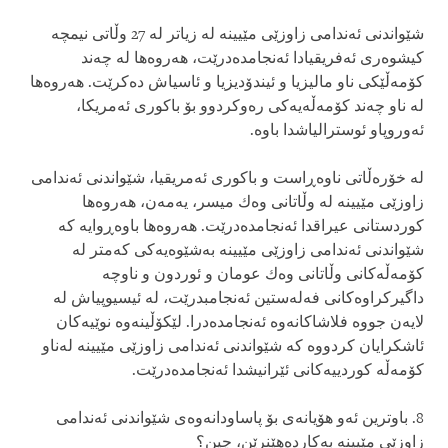
شێواندنی‌ ئه‌ندامی‌ زاوزێی مێیینه‌ له‌ زیاتر له‌ 27 وڵاتی‌ نیمچه‌
كیشوه‌ری‌ ئه‌فریقیادا ئه‌نجامده‌درێت، هه‌روه‌ها له‌ چه‌ند
كۆمه‌ڵێكی‌ ناو مالیزیا و ئیندۆدیزیا و ئاسیاش ده‌كرێت. هه‌روه‌ها
له‌ ناو چه‌ند كۆمه‌ڵه‌یه‌كی‌ ره‌وكردوو بۆ باكوری‌ ئه‌مریكا،
ئه‌وروپاو ئوسترالیاشدا باوه‌.
له‌ خۆره‌ڵاتی‌ ناوه‌ڕاست و باكوری‌ ئه‌مریقیا، شێواندنی‌ ئه‌ندامی‌
زاوزێی مێیینه‌ له‌ وڵاتانی‌ وه‌ك میسر، یه‌مه‌ن، هه‌روه‌ها
كوردستانی‌ عیراقدا ئه‌نجامده‌درێت. هه‌روه‌ها باوه‌ڕوایه‌ كه‌
شێواندنی‌ ئه‌ندامی‌ زاوزێی مێیینه‌ به‌شێوه‌یه‌كی‌ كه‌متر له‌
كۆمه‌ڵه‌كانی‌ وڵاتانی‌ وه‌ك عومان و ئوردون و ناوچه‌
داگیركراوه‌كانی‌ فه‌له‌ستین ئه‌نجامبدرێت، له‌ ئیسیوپیاش له‌
لایه‌ن جووه‌ فلاشاكانه‌وه‌ ئه‌نجامده‌درا. لێكۆڵینه‌وه‌ نوێیه‌كان
ئاشكرایان كردووه‌ كه‌ شێواندنی‌ ئه‌ندامی‌ زاوزێی مێیینه‌ له‌ناو
كۆمه‌ڵه‌ كوردییه‌كانی‌ ئێرانیشدا ئه‌نجامده‌درێت.
8. باوترین ئه‌و هۆیانه‌ی‌ بۆ پاساودانه‌وه‌ی‌ شێواندنی‌ ئه‌ندامی‌
زاوزێی مێیینه‌ به‌كارده‌هێنرێن، چین؟