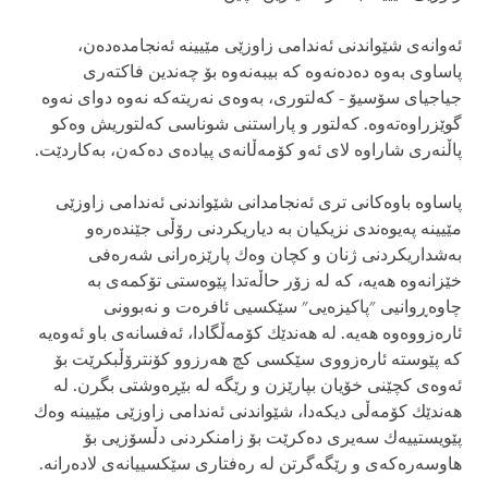
ئه‌وانه‌ی‌ شێواندنی‌ ئه‌ندامی‌ زاوزێی مێیینه‌ ئه‌نجامده‌ده‌ن،
پاساوی‌ به‌وه‌ ده‌ده‌نه‌وه‌ كه‌ بیبه‌نه‌وه‌ بۆ چه‌ندین فاكته‌ری‌
جیاجیای‌ سۆسیۆ - كه‌لتوری‌، به‌وه‌ی‌ نه‌ریته‌كه‌ نه‌وه‌ دوای‌ نه‌وه‌
گوێزراوه‌ته‌وه‌. كه‌لتور و پاراستنی‌ شوناسی كه‌لتوریش وه‌كو
پاڵنه‌ری‌ شاراوه‌ لای‌ ئه‌و كۆمه‌ڵانه‌ی‌ پیاده‌ی‌ ده‌كه‌ن، به‌كاردێت.
پاساوه‌ باوه‌كانی‌ تری‌ ئه‌نجامدانی‌ شێواندنی‌ ئه‌ندامی‌ زاوزێی
مێیینه‌ په‌یوه‌ندی‌ نزیكیان به‌ دیاریكردنی‌ رۆڵی جێنده‌ره‌و
به‌شداریكردنی‌ ژنان و كچان وه‌ك پارێزه‌رانی‌ شه‌ره‌فی‌
خێزانه‌وه‌ هه‌یه‌، كه‌ له‌ زۆر حاڵه‌تدا پێوه‌ستی‌ تۆكمه‌ی‌ به‌
چاوه‌ڕوانیی "پاكیزه‌یی" سێكسیی ئافره‌ت و نه‌بوونی‌
ئاره‌زووه‌وه‌ هه‌یه‌. له‌ هه‌ندێك كۆمه‌ڵگادا، ئه‌فسانه‌ی‌ باو ئه‌وه‌یه‌
كه‌ پێوسته‌ ئاره‌زووی‌ سێكسی كچ هه‌رزوو كۆنترۆڵبكرێت بۆ
ئه‌وه‌ی‌ كچێنی‌ خۆیان بپارێزن و رێگه‌ له‌ بێڕه‌وشتی‌ بگرن. له‌
هه‌ندێك كۆمه‌ڵی دیكه‌دا، شێواندنی‌ ئه‌ندامی‌ زاوزێی مێیینه‌ وه‌ك
پێویستییه‌ك سه‌یری ده‌كرێت بۆ زامنكردنی‌ دڵسۆزیی بۆ
هاوسه‌ره‌كه‌ی‌ و رێگه‌گرتن له‌ ره‌فتاری‌ سێكسییانه‌ی‌ لاده‌رانه‌.