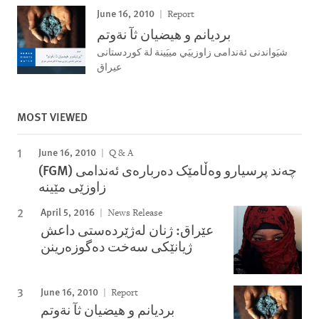
June 16, 2010
Report
برديانم و هيضيان ثآ نةوتم
شيَواندنى ئةندامى زاوزييَي مييَينة لة كوردستانى
عيراق
MOST VIEWED
June 16, 2010
Q & A
(FGM) چه‌ند پرسیارو وه‌ڵامێک ده‌رباره‌ی ئه‌ندامی
April 5, 2016
News Release
عێراق: ژنان له‌ژێرده‌ستی داعش
ژیانێکی سه‌خت ده‌گوزه‌رینن
June 16, 2010
Report
برديانم و هيضيان ثآ نةوتم