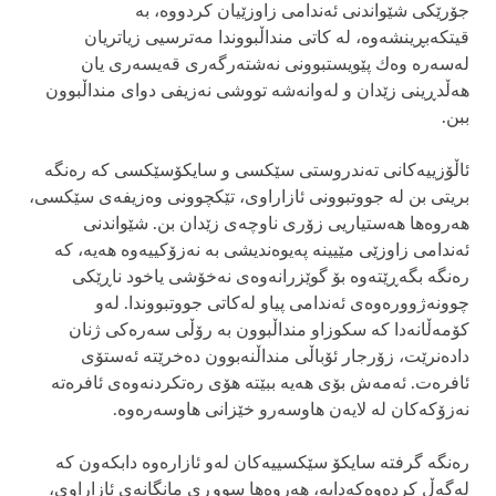
جۆرێكی‌ شێواندنی‌ ئه‌ندامی‌ زاوزێیان كردووه‌، به‌
قیتكه‌بڕینشه‌وه‌، له‌ كاتی‌ منداڵبووندا مه‌ترسیی زیاتریان
له‌سه‌ره‌ وه‌ك پێویستبوونی‌ نه‌شته‌رگه‌ری‌ قه‌یسه‌ری یان
هه‌ڵدڕینی‌ زێدان و له‌وانه‌شه‌ تووشی‌ نه‌زیفی‌ دوای‌ منداڵبوون
ببن.
ئاڵۆزییه‌كانی‌ ته‌ندروستی سێكسی‌ و سایكۆسێكسی كه‌ ره‌نگه‌
بریتی‌ بن له‌ جووتبوونی‌ ئازاراوی‌، تێكچوونی‌ وه‌زیفه‌ی‌ سێكسی،
هه‌روه‌ها هه‌ستیاریی زۆری‌ ناوچه‌ی‌ زێدان بن. شێواندنی‌
ئه‌ندامی‌ زاوزێی مێیینه‌ په‌یوه‌ندیشی‌ به‌ نه‌زۆكییه‌وه‌ هه‌یه‌، كه‌
ره‌نگه‌ بگه‌ڕێته‌وه‌ بۆ گوێزرانه‌وه‌ی‌ نه‌خۆشی‌ یاخود ناڕێكی‌
چوونه‌ژووره‌وه‌ی‌ ئه‌ندامی‌ پیاو له‌كاتی‌ جووتبووندا. له‌و
كۆمه‌ڵانه‌دا كه‌ سكوزاو منداڵبوون به‌ رۆڵی سه‌ره‌كی‌ ژنان
داده‌نرێت، زۆرجار ئۆباڵی منداڵنه‌بوون ده‌خرێته‌ ئه‌ستۆی‌
ئافره‌ت. ئه‌مه‌ش بۆی‌ هه‌یه‌ ببێته‌ هۆی‌ ره‌تكردنه‌وه‌ی‌ ئافره‌ته‌
نه‌زۆكه‌كان له‌ لایه‌ن هاوسه‌رو خێزانی‌ هاوسه‌ره‌وه‌.
ره‌نگه‌ گرفته‌ سایكۆ سێكسییه‌كان له‌و ئازاره‌وه‌ دابكه‌ون كه‌
له‌گه‌ڵ‌ كرده‌وه‌كه‌دایه‌، هه‌روه‌ها سووڕی‌ مانگانه‌ی‌ ئازاراوی‌،