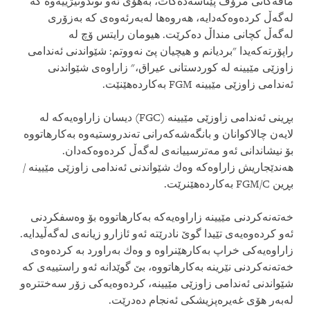
مافه‌كانی‌ مرۆڤ پێناسه‌ده‌كات، به‌هۆی‌ ئه‌و توندوتیژییه‌وه‌ كه‌
له‌گه‌ڵ‌ كرده‌وه‌كه‌دایه‌، هه‌روه‌ها له‌به‌رئه‌وه‌ی‌ كه‌ به‌زۆری‌
له‌گه‌ڵ‌ كچانی‌ منداڵ‌ ده‌كرێت. هیومان رایتس ۆچ له‌
راپۆرته‌كه‌یدا "بردیانم و هیچیان پێ‌ نه‌ووتم: شێواندنی‌ ئه‌ندامی‌
زاوزێی مێیینه‌ له‌ كوردستانی‌ عیراق،" زاراوه‌ی‌ شێواندنی‌
ئه‌ندامی‌ زاوزێی مێیینه‌ FGM به‌كارده‌هێنێت.
بڕینی‌ ئه‌ندامی‌ زاوزێی مێیینه‌ (FGC) دیسان زاراوه‌یه‌كه‌ له‌
لایه‌ن چالاكوانان و بانگه‌شه‌كه‌رانی‌ ته‌ندروستیه‌وه‌ به‌كارهاتووه‌
بۆ نیشاندانی‌ ئه‌و مه‌ترسییانه‌ی‌ له‌گه‌ڵ‌ كرده‌وه‌كه‌دان.
هه‌ندێجاریش زاراوه‌كه‌ وه‌ك شێواندنی‌ ئه‌ندامی‌ زاوزێی مێیینه‌ /
بڕین FGM/C به‌كارده‌هێنرێت.
خه‌ته‌نه‌كردنی‌ مێیینه‌ زاراوه‌یه‌كه‌ به‌كارهاتووه‌ بۆ وه‌سفكردنی‌
ئه‌و كرده‌وه‌یه‌ی‌ تێیدا گوێ‌ نادرێته‌ ئه‌و ئازارو زیانه‌ی‌ له‌گه‌ڵیدایه‌.
زاراوه‌یه‌كی‌ خراپ به‌كارهێنراوه‌ و وه‌ك به‌راورد به‌ كرده‌وه‌ی‌
خه‌ته‌نه‌كردنی‌ نێرینه‌ به‌كارهاتووه‌، بێ‌ گوێدانه‌ ئه‌و راستییه‌ی‌ كه‌
شێواندنی‌ ئه‌ندامی‌ زاوزێی مێیینه‌، كرده‌وه‌یه‌كی‌ زۆر سه‌ختتره‌و
له‌به‌ر هۆی‌ غه‌یره‌پزیشكی‌ ئه‌نجام ده‌درێت.