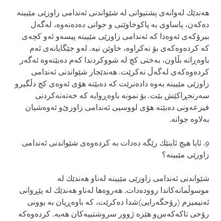
هه‌ندێك له‌وانه‌ی‌ پشتیوانی‌ له‌ شێواندنی‌ ئه‌ندامی‌ زاوزێی مێیینه‌
ده‌كه‌ن، پاساوی‌ به‌ پاكوخاوێنی‌ و جوانی ده‌ده‌نه‌وه‌، له‌گه‌ل
بیرۆكه‌ی‌ ئه‌وه‌دا كه‌ ئه‌ندامی‌ زاوزێی مێیینه‌ پیسه‌و ئه‌و كچه‌ی‌
كه‌ كرده‌وه‌كه‌ی‌ بۆ نه‌كراوه‌، خاوێن نیه‌. له‌و جێگایانه‌ی‌ ئه‌م
باوه‌ڕانه‌ بڵاون، به‌ختی‌ كچ له‌ شووكردندا كه‌م ده‌بێته‌وه‌ ئه‌گه‌ر
كرده‌وه‌كه‌ی‌ له‌گه‌ڵ‌ نه‌كرێت. هه‌ندێجار شێواندنی‌ ئه‌ندامی‌
زاوزێی مێیینه‌ به‌وه‌ داده‌نرێت كه‌ ده‌بێته‌ هۆی‌ ئه‌وه‌ی‌ كچ دڵگیرو
سه‌رنجڕاكێش بێت. بۆ نمونه‌ باوه‌ڕوایه‌ كه‌ خه‌ته‌نه‌كردنی‌
فیرعه‌ونی‌ ده‌بێته‌ هۆی‌ لووسیی ئه‌ندامی‌ زاوزێ‌‌و ئه‌وه‌شیان
به‌لاوه‌ جوانه‌.
9. ئایا هیچ ئاینێك رێگه‌ ده‌دات به‌ كرده‌وه‌ی‌ شێواندنی‌ ئه‌ندامی‌
زاوزێی مێیینه‌؟
شێواندنی‌ ئه‌ندامی‌ زاوزێی مێیینه‌ له‌ناو هه‌ندێك له‌
موسوڵمانه‌كاندا رووده‌دات. هه‌روه‌ها له‌ناو هه‌ندێك له‌ پێڕوانی‌
ئه‌نیمیزم (رۆحگه‌رایی)شدا ده‌كرێت، كه‌ باوه‌ڕیان به‌ بوونی‌
رۆحی‌ تاكه‌كه‌س‌و هێزه‌ ژوور سروشتییه‌كان هه‌یه‌. كرده‌وه‌كه‌