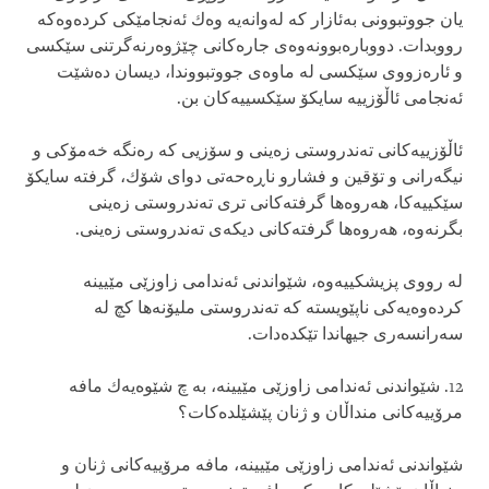
یان جووتبوونی‌ به‌ئازار كه‌ له‌وانه‌یه‌ وه‌ك ئه‌نجامێكی‌ كرده‌وه‌كه‌
رووبدات. دووباره‌بوونه‌وه‌ی‌ جاره‌كانی‌ چێژوه‌رنه‌گرتنی‌ سێكسی‌
و ئاره‌زووی‌ سێكسی‌ له‌ ماوه‌ی‌ جووتبووندا، دیسان ده‌شێت
ئه‌نجامی‌ ئاڵۆزییه‌ سایكۆ سێكسییه‌كان بن.
ئاڵۆزییه‌كانی‌ ته‌ندروستی‌ زه‌ینی‌ و سۆزیی كه‌ ره‌نگه‌ خه‌مۆكی‌ و
نیگه‌رانی‌ و تۆقین و فشارو ناڕه‌حه‌تی‌ دوای‌ شۆك، گرفته‌ سایكۆ
سێكییه‌كا، هه‌روه‌ها گرفته‌كانی‌ تری‌ ته‌ندروستی‌ زه‌ینی‌
بگرنه‌وه‌، هه‌روه‌ها گرفته‌كانی‌ دیكه‌ی‌ ته‌ندروستی‌ زه‌ینی‌.
له‌ رووی‌ پزیشكییه‌وه‌، شێواندنی‌ ئه‌ندامی‌ زاوزێی مێیینه‌
كرده‌وه‌یه‌كی‌ ناپێویسته‌ كه‌ ته‌ندروستی‌ ملیۆنه‌ها كچ له‌
سه‌رانسه‌ری‌ جیهاندا تێكده‌دات.
12. شێواندنی‌ ئه‌ندامی‌ زاوزێی مێیینه‌، به‌ چ شێوه‌یه‌ك مافه‌
مرۆییه‌كانی‌ منداڵان و ژنان پێشێلده‌كات؟
شێواندنی‌ ئه‌ندامی‌ زاوزێی مێیینه‌، مافه‌ مرۆییه‌كانی‌ ژنان و