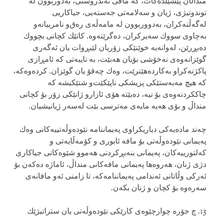
منداڵان پێشێلده‌كات، كه‌ مافی‌ ته‌ندروستی، به‌دوربوون له‌
توندوتیژی‌، ژیان و سه‌لامه‌تی‌ جه‌سته‌یی، جیاكاریی
له‌گه‌ڵنه‌كران، به‌دووربوون له‌ مامه‌ڵه‌ی‌ ره‌ق‌و نامرییانه‌و
به‌چاوی‌ سووك سه‌یركران، ده‌گرێته‌وه‌. كاتێك كچانی‌ بچووك
ده‌بڕرێن، له‌وانه‌یه‌ خوێنێكی‌ زۆریان لێبڕوات یان ئه‌گه‌ری‌
گوێزانه‌وه‌ی‌ نه‌خۆشی بۆیان هه‌بێت، به‌ تایبه‌تی‌ كه‌ ئامڕازی‌
پاكژنه‌كراو به‌كارده‌هێنرێت، وه‌ك چه‌قۆ یان گوێزان. كرده‌وه‌كه‌،
كه‌ هیچ مه‌به‌ستێكی‌ پزیشكی‌ ناپێكێت‌و شتێكیشه‌ كه‌
چاككردنه‌وه‌ی‌ بۆ نیه‌، ده‌بێته‌ هۆی‌ ئازارو ژانێكی‌ زۆر بۆ كچانی‌
منداڵ‌ و بۆی‌ هه‌یه‌ مایه‌ی‌ مه‌ترسی بێت له‌سه‌ر ژیانیشیان.
چه‌ند ماده‌یه‌كی‌ دیاریكراوی‌ په‌یماننامه‌ نێوده‌وڵه‌تییه‌كانی‌ وه‌ك
په‌یمانی‌ نێوده‌وڵه‌تی‌ بۆ مافه‌ ئابوری‌ و كۆمه‌ڵایه‌تی‌ و
كه‌لتورییه‌كان، په‌یمانی‌ بنه‌بڕكردنی‌ هه‌موو شێوه‌كانی‌ جیاكاری‌
دژی‌ ژنان، هه‌روه‌ها په‌یمانی‌ مافه‌كانی‌ منداڵ‌، ئاماژه‌ ده‌كه‌ن بۆ
ئه‌ركی‌ وڵاتانی‌ ئه‌ندامی‌ په‌یماننامه‌كه‌، تا زامنی‌ ئه‌و مافانه‌ی‌
سه‌ره‌وه‌ بۆ كچان و ژنان بكه‌ن.
13. چ جۆره‌ چوارچێوه‌ی كارێكی‌ نێوده‌وڵه‌تی‌ یان ستراتیژێك