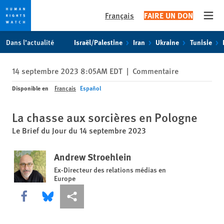
Français
FAIRE UN DON
Open
Skip
Skip
Dans l’actualité
Israël/Palestine
Iran
Ukraine
Tunisie
to
to
cookie
main
14 septembre 2023 8:05AM EDT
|
Commentaire
privacy
content
notice
Disponible en
Français
Español
La chasse aux sorcières en Pologne
Le Brief du Jour du 14 septembre 2023
Andrew Stroehlein
Ex-Directeur des relations médias en
Europe
Share this via Facebook
Share this via Bluesky
Share this via Partagez