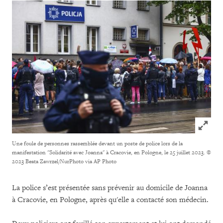
Click to
Une foule de personnes rassemblée devant un poste de police lors de la
manifestation "Solidarité avec Joanna" à Cracovie, en Pologne, le 25 juillet 2023.
©
2023 Beata Zawrzel/NurPhoto via AP Photo
La police s’est présentée sans prévenir au domicile de Joanna
à Cracovie, en Pologne, après qu'elle a contacté son médecin.