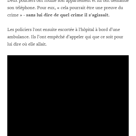
Deux policiers ont fouillé son appartement et lui ont demandé
son téléphone. Pour eux, « cela pourrait être une preuve du
crime » -
sans lui dire de quel crime il s'agissait.
Les policiers l'ont ensuite escortée à l'hôpital à bord d’une
ambulance. Ils l’ont empêché d’appeler qui que ce soit pour
lui dire où elle allait.