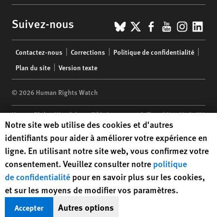
BlueSky
X
Facebook
YouTub
Insta
Lin
Suivez-nous
Footer
Contactez-nous
Corrections
Politique de confidentialité
menu
Plan du site
Version texte
© 2026 Human Rights Watch
Human Rights Watch
| 350 Fifth Avenue, 34th Floor | New York,
NY
Human Rights Watch cookie preferences
Notre site web utilise des cookies et d'autres
10118-3299
USA
|
t
1.212.290.4700
identifiants pour aider à améliorer votre expérience en
Human Rights Watch
is a 501(C)(3) nonprofit registered in the US
ligne. En utilisant notre site web, vous confirmez votre
under EIN: 13-2875808
consentement. Veuillez consulter notre
politique
de confidentialité
pour en savoir plus sur les cookies,
et sur les moyens de modifier vos paramètres.
Autres options
Accepter