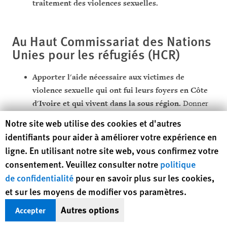
traitement des violences sexuelles.
Au Haut Commissariat des Nations
Unies pour les réfugiés
(HCR)
Apporter l'aide nécessaire aux victimes de
violence sexuelle qui ont fui leurs foyers en Côte
d'Ivoire et qui vivent dans la sous région.
Donner
aux femmes et aux filles qui sont retenues en esclavage
Human Rights Watch cookie preferences
Notre site web utilise des cookies et d'autres
sexuel des options économiques et sociales pour leur
identifiants pour aider à améliorer votre expérience en
permettre de quitter ces relations, si elles se trouvent
ligne. En utilisant notre site web, vous confirmez votre
encore avec leurs ravisseurs.
consentement. Veuillez consulter notre
politique
de confidentialité
pour en savoir plus sur les cookies,
A l'ONUCI et à la «Licorne», la force
et sur les moyens de modifier vos paramètres.
française de maintien de la paix
Autres options
Accepter