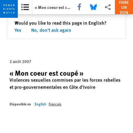
FAIRE
Share this via Facebook
Share this via Bluesky
Share this via Par
« Mon coeur est coupé »
UN
DON
Skip
Skip
Fermer
Would you like to read this page in English?
✕
to
to
Yes
No, don't ask again
cookie
main
privacy
content
notice
2 août 2007
« Mon coeur est coupé »
Violences sexuelles commises par les forces rebelles
et pro-gouvernementales en Côte d’Ivoire
Disponible en
English
Français