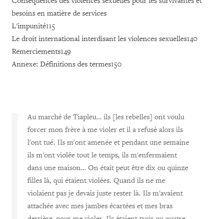
Conséquences des violences sexuelles pour les survivantes et
besoins en matière de services
L'impunité115
Le droit international interdisant les violences sexuelles140
Remerciements149
Annexe: Définitions des termes150
Au marché de Tiapleu… ils [les rebelles] ont voulu
forcer mon frère à me violer et il a refusé alors ils
l'ont tué. Ils m'ont amenée et pendant une semaine
ils m'ont violée tout le temps, ils m'enfermaient
dans une maison… On était peut être dix ou quinze
filles là, qui étaient violées. Quand ils ne me
violaient pas je devais juste rester là. Ils m'avaient
attachée avec mes jambes écartées et mes bras
derrière, pour me violer. Ils étaient trois ou quatre