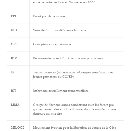
et de Sécurité des Forces Nouvelles en 2006
FPI
Front populaire ivoirien
VIH
Virus de l'immunodéficience humaine
CPI
Cour pénale internationale
IDP
Personne déplacée à l'intérieur de son propre pays
JP
Jeunes patriotes (appelés aussi «Congrès panafricain des
jeunes patriotes» ou COJEP)
IST
Infections sexuellement transmissibles
LIMA
Groupe de libériens armés combattant avec les forces pro-
gouvernementales en Côte d'Ivoire, dont le nom/acronyme
demeure un mystère
MILOCI
Mouvement ivoirien pour la libération de l'ouest de la Côte