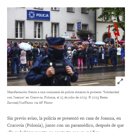
Click to
Manifestación frente a una comisaría de policía durante la protesta "Solidaridad
con Joanna" en Cracovia, Polonia, el 25 de julio de 2023.
© 2023 Beata
Zawrzel/NurPhoto via AP Photo
Sin previo aviso, la policía se presentó en casa de Joanna, en
Cracovia (Polonia), junto con un paramédico, después de que