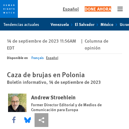
Español
DONE AHORA
Open
Skip
Skip
Tendencias actuales
Venezuela
El Salvador
México
Ucra
to
to
cookie
main
14 de septiembre de 2023 11:56AM
|
Columna de
privacy
content
EDT
opinión
notice
Disponible en
Français
Español
Caza de brujas en Polonia
Boletín informativo, 14 de septiembre de 2023
Andrew Stroehlein
Former Director Editorial y de Medios de
Comunicación para Europa
Share this via Facebook
Share this via Bluesky
Share this via Compartir