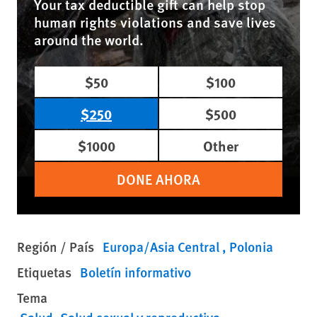
Your tax deductible gift can help stop
human rights violations and save lives
around the world.
$50
$100
$250
$500
$1000
Other
DONE AHORA
Región / País
Europa/Asia Central
Polonia
Etiquetas
Boletín informativo
Tema