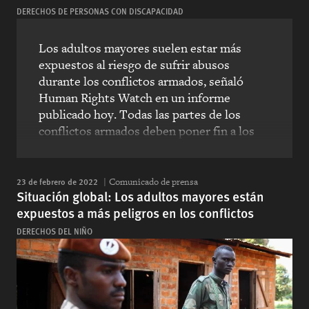
DERECHOS DE PERSONAS CON DISCAPACIDAD
Los adultos mayores suelen estar más
expuestos al riesgo de sufrir abusos
durante los conflictos armados, señaló
Human Rights Watch en un informe
publicado hoy. Todas las partes de los
conflictos armados deben poner fin a los
abusos contra los adultos mayores y
facilitar la asistencia humanitaria a las
personas mayores que la necesitan. El
23 de febrero de 2022
Comunicado de prensa
Situación global: Los adultos mayores están
Consejo de Seguridad de las Naciones
expuestos a más peligros en los conflictos
Unidas debería asegurarse de que, como
parte de su labor, la ONU aborde la
DERECHOS DEL NIÑO
necesidad de brindar mayor protección a la
población civil de edad avanzada en los
conflictos armados.