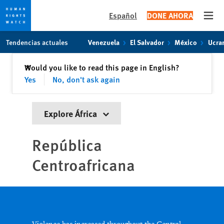
Español
DONE AHORA
Open
Skip
Skip
Tendencias actuales
Venezuela
El Salvador
México
Ucra
to
to
cookie
main
Cerrar
Would you like to read this page in English?
✕
privacy
content
Yes
No, don't ask again
notice
Explore África
República
Centroafricana