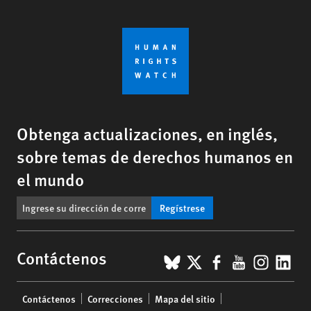
Obtenga actualizaciones, en inglés,
sobre temas de derechos humanos en
el mundo
Regístrese
BlueSky
X
Facebook
YouTub
Insta
Lin
Contáctenos
Footer
Contáctenos
Correcciones
Mapa del sitio
menu